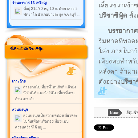
ร้านอาหาร 13 เหรียญ
เลี้ยวขวาเข้
ที่อยู่ 215/70 หมู่ 10 ถ. พัทยาสาย 2
ปรีชาซีฟู้ด
ตั้
พัทยาใต้ อำเภอบางละมุง จ.ชลบุรี ...
บรรยากาศ
ริมหาดที่ทอดย
ที่เที่ยวใกล้ปรีชาซีฟู้ด
โล่ง ภายในกว้
เพียงพอสำหรับ
หลังคา ถ้ามาเ
ดังอย่าง
ปรีชาซ
เกาะล้าน
ถ้าอยากไปเที่ยวที่ไหนสักที่ แล้วยัง
นึกไม่ได้ แนะนำให้ไปเที่ยวที่เกาะ
ล้าน เกาะล้า ...
สวนนงนุช
เจ๊ตุ่มซีฟ
สวนนงนุชเป็นสถานที่ท่องเที่ยวที่จะ
ไปกับเพื่อนหรือท่องเที่ยวแบบ
ครอบครัวก็ได้ อยู่ ...