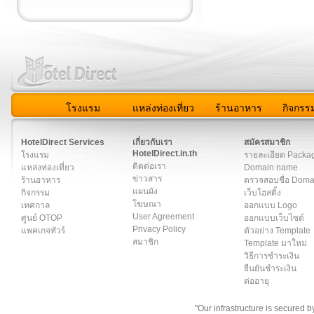
โรงแรม
แหล่งท่องเที่ยว
ร้านอาหาร
กิจกรร
สมาชิก
|
เกี่ยวกับเรา
|
ติดต่อเรา
|
แผนผัง
|
ข่าวสาร
|
User A
HotelDirect Services
เกี่ยวกับเรา
สมัครสมาชิก
HotelDirect.in.th
โรงแรม
รายละเอียด Packa
ติดต่อเรา
แหล่งท่องเที่ยว
Domain name
ข่าวสาร
ร้านอาหาร
ตรวจสอบชื่อ Dom
แผนผัง
กิจกรรม
เว็บโฮสติ้ง
โฆษณา
เทศกาล
ออกแบบ Logo
User Agreement
ศูนย์ OTOP
ออกแบบเว็บไซต์
Privacy Policy
แพคเกจทัวร์
ตัวอย่าง Template
สมาชิก
Template มาใหม่
วิธีการชำระเงิน
ยืนยันชำระเงิน
ต่ออายุ
"Our infrastructure is secured 