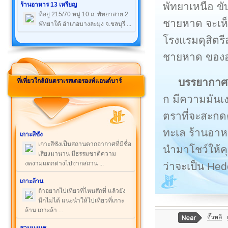
พัทยาเหนือ ข
ร้านอาหาร 13 เหรียญ
ที่อยู่ 215/70 หมู่ 10 ถ. พัทยาสาย 2
ชายหาด จะเห็
พัทยาใต้ อำเภอบางละมุง จ.ชลบุรี ...
โรงแรมดุสิตรี
ชายหาด ของอม
บรรยากาศ
ที่เที่ยวใกล้มันตราเรสเตอรองท์แอนด์บาร์
ก มีความมันเ
ตราที่จะสะกดค
ทะเล ร้านอาห
เกาะสีชัง
เกาะสีชังเป็นสถานตากอากาศที่มีชื่อ
นำมาโชว์ให้ค
เสียงมานาน มีธรรมชาติความ
งดงามแตกต่างไปจากสถาน ...
ว่าจะเป็น Hed
เกาะล้าน
ถ้าอยากไปเที่ยวที่ไหนสักที่ แล้วยัง
นึกไม่ได้ แนะนำให้ไปเที่ยวที่เกาะ
ล้าน เกาะล้า ...
จั๊วหลี