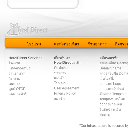
โรงแรม
แหล่งท่องเที่ยว
ร้านอาหาร
กิจกรร
สมาชิก
|
เกี่ยวกับเรา
|
ติดต่อเรา
|
แผนผัง
|
ข่าวสาร
|
User A
HotelDirect Services
เกี่ยวกับเรา
สมัครสมาชิก
HotelDirect.in.th
โรงแรม
รายละเอียด Packa
ติดต่อเรา
แหล่งท่องเที่ยว
Domain name
ข่าวสาร
ร้านอาหาร
ตรวจสอบชื่อ Dom
แผนผัง
กิจกรรม
เว็บโฮสติ้ง
โฆษณา
เทศกาล
ออกแบบ Logo
User Agreement
ศูนย์ OTOP
ออกแบบเว็บไซต์
Privacy Policy
แพคเกจทัวร์
ตัวอย่าง Template
สมาชิก
Template มาใหม่
วิธีการชำระเงิน
ยืนยันชำระเงิน
ต่ออายุ
"Our infrastructure is secured 