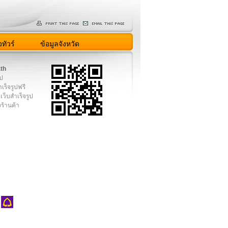
ทัวร์
ข้อมูลจังหวัด
.th
ูป
เร็จรูปฟรี
เว็บสำเร็จรูป
งร้านค้า