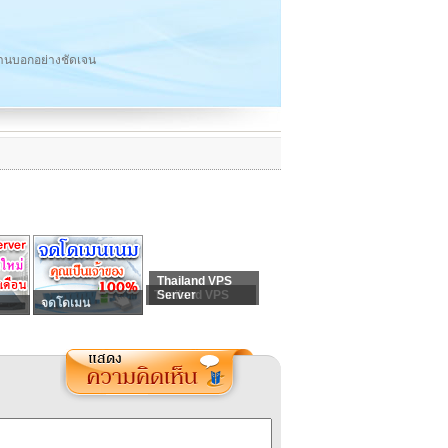
ร้านบอกอย่างชัดเจน
Thailand VPS
Thailand VPS
Server
จดโดเมน