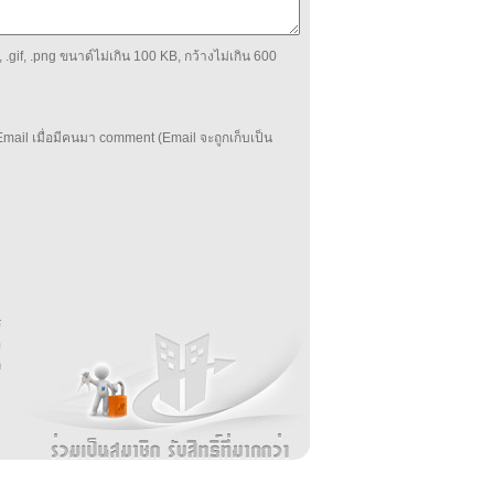
 .gif, .png ขนาด์ไม่เกิน 100 KB, กว้างไม่เกิน 600
mail เมื่อมีคนมา comment (Email จะถูกเก็บเป็น
บ
่
ร
อ
ล
ม
ง