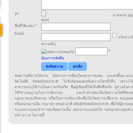
รูป
นามสกุล .jpg,
pixel
ชื่อที่ใช้แสดง
*
Email
แจ้งทาง E
ความลับ)
*
ต้องการรหัสอื่น
ส่งข้อความ
ยกเลิก
ข้อความที่ท่านได้อ่าน เกิดจากการเขียนโดยสาธารณชน และส่งขึ้นมาแบ
อัตโนมัติ HotelDirect.in.th ไม่รับผิดชอบต่อข้อความใดๆทั้งสิ้น เพราะไม
สามารถระบุได้ว่าเป็นความจริงหรือ ชื่อผู้เขียนที่ได้เห็นคือชื่อจริง ผู้อ่านจึงคว
ใช้วิจารณญาณในการกลั่นกรอง และถ้าท่านพบเห็นข้อความใดที่ขัดต่
กฎหมายและศีลธรรม หรือเป็นการกลั่นแกล้งเพื่อให้เกิดความเสียหาย ต่อบุคค
หรือหน่วยงานใด กรุณาส่ง email มาที่ info@HotelDirect.in.th เพื่อให้ผู้ควบคุ
ระบบทราบและทำการลบข้อความนั้น ออกจากระบบต่อไป ขอขอบพระคุณล่ว
หน้า มา ณ โอกาสนี้