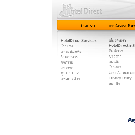
โรงแรม
แหล่งท่องเที่ย
สมาชิก
|
เกี่ยวกับเรา
|
ติด
HotelDirect Services
เกี่ยวกับเรา
HotelDirect.in.t
โรงแรม
ติดต่อเรา
แหล่งท่องเที่ยว
ข่าวสาร
ร้านอาหาร
แผนผัง
กิจกรรม
โฆษณา
เทศกาล
User Agreemen
ศูนย์ OTOP
Privacy Policy
แพคเกจทัวร์
สมาชิก