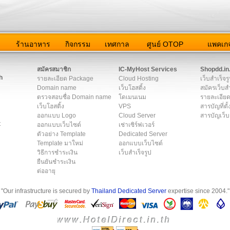
ว
ร้านอาหาร
กิจกรรม
เทศกาล
ศูนย์ OTOP
แพคเกจ
ต่อเรา
|
แผนผัง
|
ข่าวสาร
|
User Agreement
|
Privacy Policy
|
โฆษณา
สมัครสมาชิก
IC-MyHost Services
Shopdd.in
h
รายละเอียด Package
Cloud Hosting
เว็บสำเร็จร
Domain name
เว็บโฮสติ้ง
สมัครเว็บสำ
ตรวจสอบชื่อ Domain name
โดเมนเนม
รายละเอียด
เว็บโฮสติ้ง
VPS
สารบัญที่ตั้
ออกแบบ Logo
Cloud Server
สารบัญเว็บ
t
ออกแบบเว็บไซต์
เช่าเซิร์ฟเวอร์
ตัวอย่าง Template
Dedicated Server
Template มาใหม่
ออกแบบเว็บไซต์
วิธีการชำระเงิน
เว็บสำเร็จรูป
ยืนยันชำระเงิน
ต่ออายุ
"Our infrastructure is secured by
Thailand Dedicated Server
expertise since 2004."