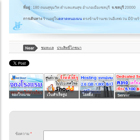
ที่อยู่
: 180 ถนนสุขุมวิท ตำบลแสนสุข อำเภอเมืองชลบุรี
จ.ชลบุรี
20000
การเดินทาง
ร้านอยู่ใน
ตลาดหนองมน
ตรงข้ามร้านเซเว่นอีเลฟเว่น มีป้าย
ชมทะเล
ประสิทธิ์โภชนา
จองโรงแรม
เว็บสำเร็จรูป
โฮสติ้ง
Server
ข้อความ
*