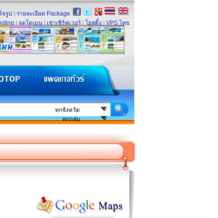
็จรูป
|
รายละเอียด Package
sting
|
จดโดเมน
|
เช่าเซิร์ฟเวอร์
|
โฮสติ้ง
|
VPS ไทย