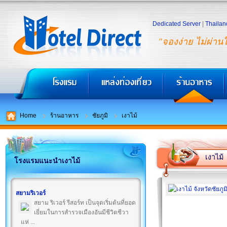
Dedicated Server
|
Thailan
"จองง่าย ไม่ผ่าน
Home
ร้านอาหาร
ชัยภูมิ
เงาไม้
เงาไม้
โรงแรมแนะนำเงาไม้
สยามริเวอร์
สยาม ริเวอร์ รีสอร์ท เป็นจุดเริ่มต้นที่ยอด
เยี่ยมในการสำรวจเมืองอันมีชีวิตชีวา
แห่ ...