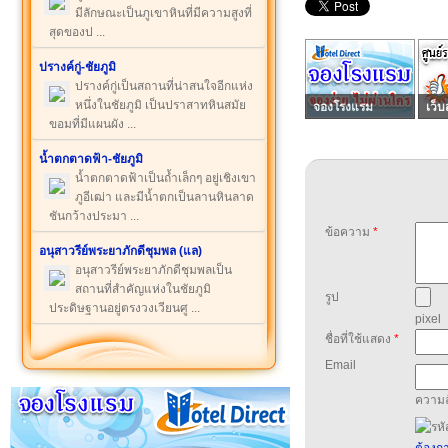
มีลักษณะเป็นภูเขาหินที่มีความสูงที่
สุดของป ...
ปรางค์กู่-ชัยภูมิ
ปรางค์กู่เป็นสถานที่น่าสนใจอีกแห่ง
หนึ่งในชัยภูมิ เป็นปราสาทหินสมัย
จองโรงแรม
เว็บ
ขอมที่มีแผนผัง ...
น้ำตกตาดฟ้า-ชัยภูมิ
น้ำตกตาดฟ้าเป็นถ้ำเล็กๆ อยู่เชิงเขา
ภูอีเฒ่า และมีน้ำตกเป็นลานหินลาด
ชันกว้างประมา ...
ข้อความ
*
อนุสาวรีย์พระยาภักดีชุมพล (แล)
อนุสาวรีย์พระยาภักดีชุมพลเป็น
สถานที่สำคัญแห่งในชัยภูมิ
รูป
ประดิษฐานอยู่ตรงวงเวียนศู ...
pixel
ชื่อที่ใช้แสดง
*
Email
ความล