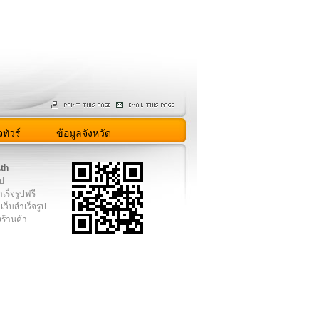
ทัวร์
ข้อมูลจังหวัด
.th
ูป
เร็จรูปฟรี
เว็บสำเร็จรูป
งร้านค้า