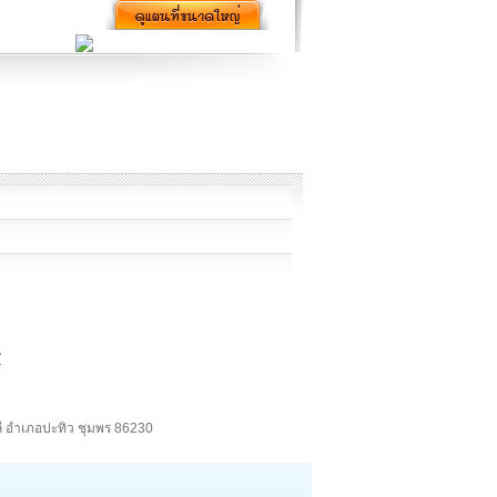
ร
ลี อำเภอปะทิว ชุมพร 86230