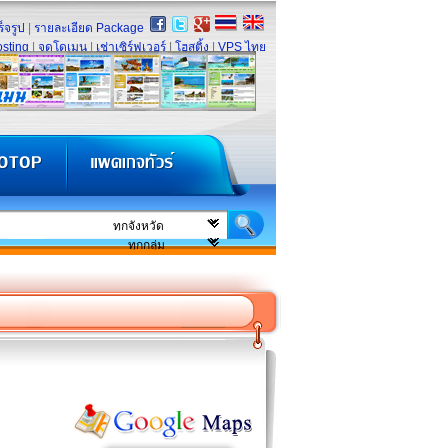
็จรูป
|
รายละเอียด Package
sting
|
จดโดเมน
|
เช่าเซิร์ฟเวอร์
|
โฮสติ้ง
|
VPS ไทย