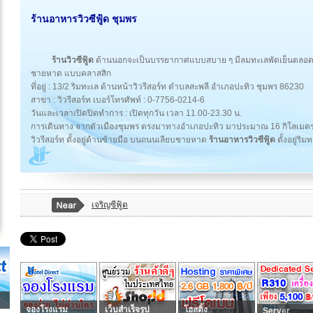
ร้านอาหารวิวซีฟู้ด ชุมพร
ร้านวิวซีฟู้ด
ด้านนอกจะเป็นบรรยากาศแบบสบาย ๆ มีลมทะเลพัดเย็นตลอดเว
ชายหาด แบบคลาสสิก
ที่อยู่ : 13/2 ริมทะเล ด้านหน้าวิวรีสอร์ท ตำบลสะพลี อำเภอปะทิว ชุมพร 86230
สาขา : วิวรีสอร์ท เบอร์โทรศัพท์ : 0-7756-0214-6
วันและเวลาเปิดปิดทำการ : เปิดทุกวัน เวลา 11.00-23.30 น.
การเดินทาง จากตัวเมืองชุมพร ตรงมาทางอำเภอปะทิว มาประมาณ 16 กิโลเมตร 
วิวรีสอร์ท ตั้งอยู่ด้านซ้ายมือ บนถนนเลียบชายหาด
ร้านอาหารวิวซีฟู้ด
ตั้งอยู่ริ
เจริญซีฟู้ด
จองโรงแรม
เว็บสำเร็จรูป
โฮสติ้ง
Server