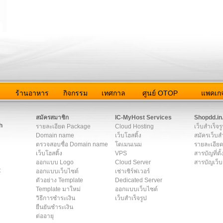
ว
ร้านอาหาร
กิจกรรม
เทศกาล
ศูนย์ OTOP
แพคเกจ
ต่อเรา
|
แผนผัง
|
ข่าวสาร
|
User Agreement
|
Privacy Policy
|
โฆษณา
สมัครสมาชิก
IC-MyHost Services
Shopdd.in
h
รายละเอียด Package
Cloud Hosting
เว็บสำเร็จร
Domain name
เว็บโฮสติ้ง
สมัครเว็บสำ
ตรวจสอบชื่อ Domain name
โดเมนเนม
รายละเอียด
เว็บโฮสติ้ง
VPS
สารบัญที่ตั้
ออกแบบ Logo
Cloud Server
สารบัญเว็บ
t
ออกแบบเว็บไซต์
เช่าเซิร์ฟเวอร์
ตัวอย่าง Template
Dedicated Server
Template มาใหม่
ออกแบบเว็บไซต์
วิธีการชำระเงิน
เว็บสำเร็จรูป
ยืนยันชำระเงิน
ต่ออายุ