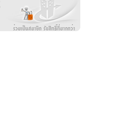
อ
ล
ม
ง