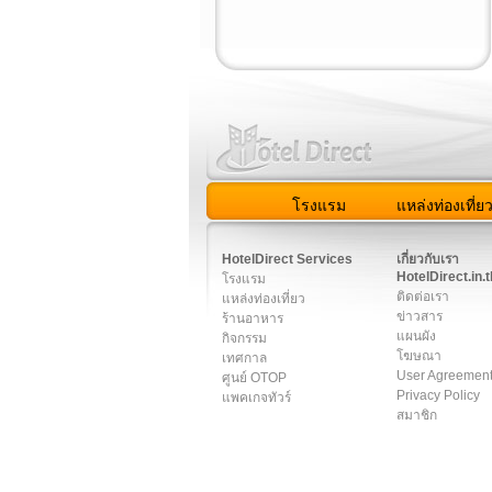
โรงแรม
แหล่งท่องเที่ย
สมาชิก
|
เกี่ยวกับเรา
|
ติด
HotelDirect Services
เกี่ยวกับเรา
HotelDirect.in.t
โรงแรม
ติดต่อเรา
แหล่งท่องเที่ยว
ข่าวสาร
ร้านอาหาร
แผนผัง
กิจกรรม
โฆษณา
เทศกาล
User Agreemen
ศูนย์ OTOP
Privacy Policy
แพคเกจทัวร์
สมาชิก