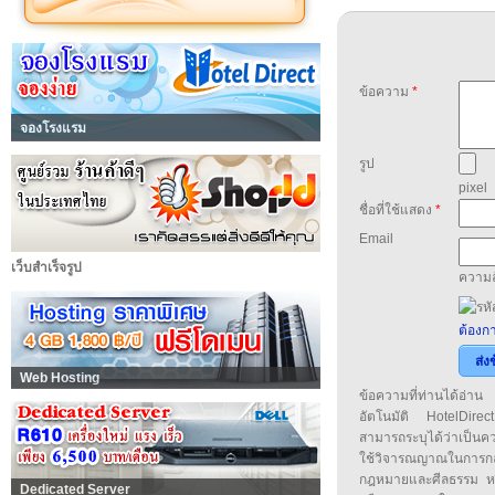
ข้อความ
*
จองโรงแรม
รูป
pixel
ชื่อที่ใช้แสดง
*
Email
เว็บสำเร็จรูป
ความล
ต้องกา
ส่ง
Web Hosting
ข้อความที่ท่านได้อ่
อัตโนมัติ HotelDirect
สามารถระบุได้ว่าเป็นความ
ใช้วิจารณญาณในการก
กฎหมายและศีลธรรม หรือ
Dedicated Server