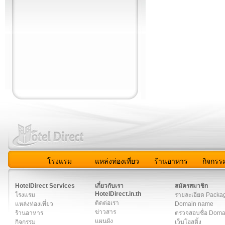
โรงแรม
แหล่งท่องเที่ยว
ร้านอาหาร
กิจกรร
สมาชิก
|
เกี่ยวกับเรา
|
ติดต่อเรา
|
แผนผัง
|
ข่าวสาร
|
User A
HotelDirect Services
เกี่ยวกับเรา
สมัครสมาชิก
HotelDirect.in.th
โรงแรม
รายละเอียด Packa
ติดต่อเรา
แหล่งท่องเที่ยว
Domain name
ข่าวสาร
ร้านอาหาร
ตรวจสอบชื่อ Dom
แผนผัง
กิจกรรม
เว็บโฮสติ้ง