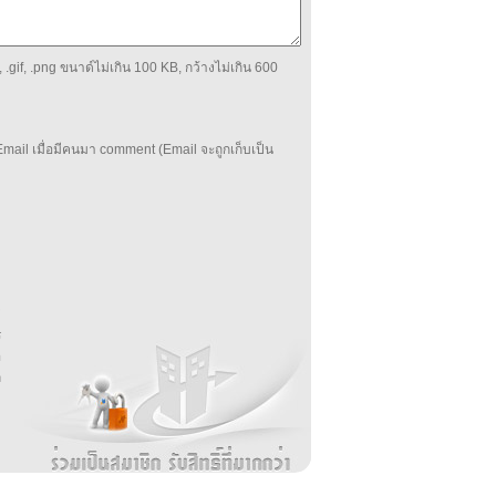
 .gif, .png ขนาด์ไม่เกิน 100 KB, กว้างไม่เกิน 600
mail เมื่อมีคนมา comment (Email จะถูกเก็บเป็น
บ
่
ร
อ
ล
ม
ง