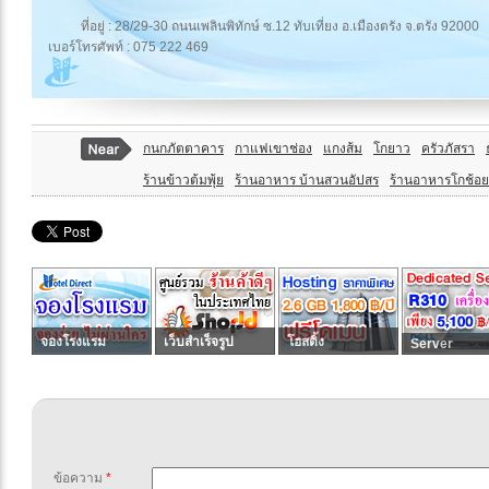
ที่อยู่ : 28/29-30 ถนนเพลินพิทักษ์ ซ.12 ทับเที่ยง อ.เมืองตรัง จ.ตรัง 92000
เบอร์โทรศัพท์ : 075 222 469
กนกภัตตาคาร
กาแฟเขาช่อง
แกงส้ม
โกยาว
ครัวภัสรา
ร้านข้าวต้มพุ้ย
ร้านอาหาร บ้านสวนอัปสร
ร้านอาหารโกช้อย
จองโรงแรม
เว็บสำเร็จรูป
โฮสติ้ง
Server
ข้อความ
*