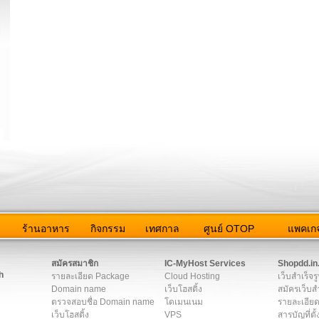
ว
ร้านอาหาร
กิจกรรม
เทศกาล
ศูนย์ OTOP
แพคเกจ
ต่อเรา
|
แผนผัง
|
ข่าวสาร
|
User Agreement
|
Privacy Policy
|
โฆษณา
สมัครสมาชิก
IC-MyHost Services
Shopdd.in
h
รายละเอียด Package
Cloud Hosting
เว็บสำเร็จร
Domain name
เว็บโฮสติ้ง
สมัครเว็บสำ
ตรวจสอบชื่อ Domain name
โดเมนเนม
รายละเอียด
เว็บโฮสติ้ง
VPS
สารบัญที่ตั้