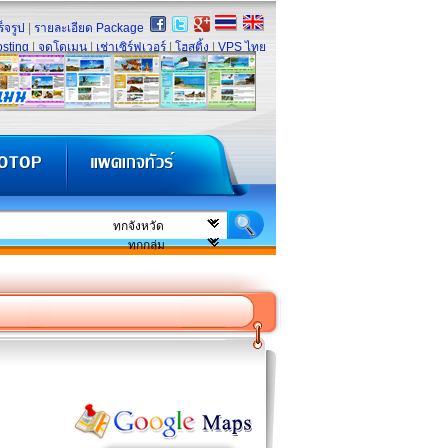
็จรูป
|
รายละเอียด Package
sting
|
จดโดเมน
|
เช่าเซิร์ฟเวอร์
|
โฮสติ้ง
|
VPS ไทย