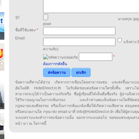
รูป
นามสกุล .jpg,
pixel
ชื่อที่ใช้แสดง
*
Email
แจ้งทาง E
ความลับ)
*
ต้องการรหัสอื่น
ส่งข้อความ
ยกเลิก
ข้อความที่ท่านได้อ่าน เกิดจากการเขียนโดยสาธารณชน และส่งขึ้นมาแบ
อัตโนมัติ HotelDirect.in.th ไม่รับผิดชอบต่อข้อความใดๆทั้งสิ้น เพราะไม
สามารถระบุได้ว่าเป็นความจริงหรือ ชื่อผู้เขียนที่ได้เห็นคือชื่อจริง ผู้อ่านจึงคว
ใช้วิจารณญาณในการกลั่นกรอง และถ้าท่านพบเห็นข้อความใดที่ขัดต่
กฎหมายและศีลธรรม หรือเป็นการกลั่นแกล้งเพื่อให้เกิดความเสียหาย ต่อบุคค
หรือหน่วยงานใด กรุณาส่ง email มาที่ info@HotelDirect.in.th เพื่อให้ผู้ควบคุ
ระบบทราบและทำการลบข้อความนั้น ออกจากระบบต่อไป ขอขอบพระคุณล่ว
หน้า มา ณ โอกาสนี้