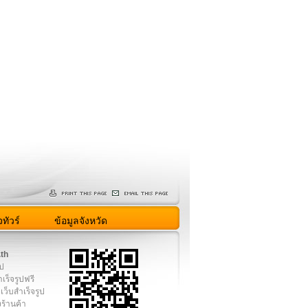
ทัวร์
ข้อมูลจังหวัด
.th
ูป
เร็จรูปฟรี
เว็บสำเร็จรูป
งร้านค้า