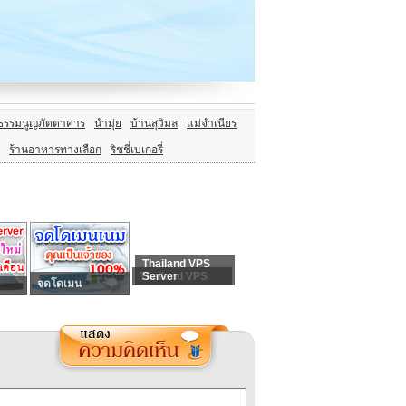
ธรรมนูญภัตตาคาร
นำมุ่ย
บ้านสุวิมล
แม่จำเนียร
ร้านอาหารทางเลือก
ริชชี่เบเกอรี่
Thailand VPS
Thailand VPS
Server
จดโดเมน