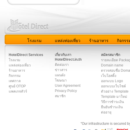
โรงแรม
แหล่งท่องเที่ยว
ร้านอาหาร
กิจกรร
สมาชิก
|
เกี่ยวกับเรา
|
ติดต่อเรา
|
แผนผัง
|
ข่าวสาร
|
User A
HotelDirect Services
เกี่ยวกับเรา
สมัครสมาชิก
HotelDirect.in.th
โรงแรม
รายละเอียด Packa
ติดต่อเรา
แหล่งท่องเที่ยว
Domain name
ข่าวสาร
ร้านอาหาร
ตรวจสอบชื่อ Dom
แผนผัง
กิจกรรม
เว็บโฮสติ้ง
โฆษณา
เทศกาล
ออกแบบ Logo
User Agreement
ศูนย์ OTOP
ออกแบบเว็บไซต์
Privacy Policy
แพคเกจทัวร์
ตัวอย่าง Template
สมาชิก
Template มาใหม่
วิธีการชำระเงิน
ยืนยันชำระเงิน
ต่ออายุ
"Our infrastructure is secured 