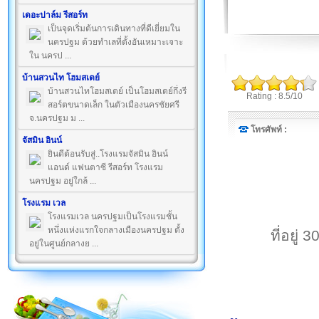
เดอะปาล์ม รีสอร์ท
เป็นจุดเริ่มต้นการเดินทางที่ดีเยี่ยมใน
นครปฐม ด้วยทำเลที่ตั้งอันเหมาะเจาะ
ใน นครป ...
บ้านสวนไท โฮมสเตย์
บ้านสวนไทโฮมสเตย์ เป็นโฮมสเตย์กึ่งรี
Rating : 8.5/10
สอร์ตขนาดเล็ก ในตัวเมืองนครชัยศรี
จ.นครปฐม ม ...
โทรศัพท์ :
จัสมิน อินน์
ยินดีต้อนรับสู่..โรงแรมจัสมิน อินน์
แอนด์ แฟนตาซี รีสอร์ท โรงแรม
นครปฐม อยู่ใกล้ ...
โรงแรม เวล
โรงแรมเวล นครปฐมเป็นโรงแรมชั้น
หนึ่งแห่งแรกใจกลางเมืองนครปฐม ตั้ง
ที่อยู
อยู่ในศูนย์กลางย ...