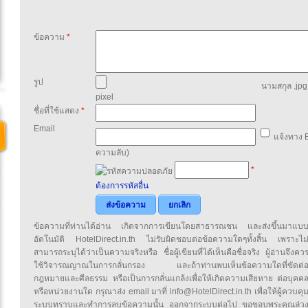
ข้อความ
*
รูป
นามสกุล .jpg,
pixel
ชื่อที่ใช้แสดง
*
Email
แจ้งทาง E
ความลับ)
*
ต้องการรหัสอื่น
ส่งข้อความ
ยกเลิก
ข้อความที่ท่านได้อ่าน เกิดจากการเขียนโดยสาธารณชน และส่งขึ้นมาแบ
อัตโนมัติ HotelDirect.in.th ไม่รับผิดชอบต่อข้อความใดๆทั้งสิ้น เพราะไม
สามารถระบุได้ว่าเป็นความจริงหรือ ชื่อผู้เขียนที่ได้เห็นคือชื่อจริง ผู้อ่านจึงคว
ใช้วิจารณญาณในการกลั่นกรอง และถ้าท่านพบเห็นข้อความใดที่ขัดต่
กฎหมายและศีลธรรม หรือเป็นการกลั่นแกล้งเพื่อให้เกิดความเสียหาย ต่อบุคค
หรือหน่วยงานใด กรุณาส่ง email มาที่ info@HotelDirect.in.th เพื่อให้ผู้ควบคุ
ระบบทราบและทำการลบข้อความนั้น ออกจากระบบต่อไป ขอขอบพระคุณล่ว