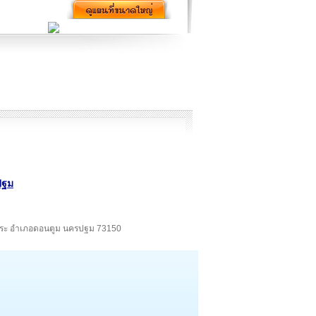
ปฐม
วยพระ อำเภอดอนตูม นครปฐม 73150