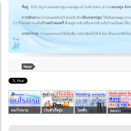
ที่อยู่
: 62/2 หมู่ 4 ถนนนครปฐม-ดอนตูม ตำบลห้วยพระ อำเภอ
ดอนตูม จัง
การเดินทาง
จากถนนเพชรบุรี ตรงเข้าตัว
เมืองนครปฐม
ใช้เส้นดอนตูม-สาม
13 กิโลเมตร จะเห็น
ร้านครัวผ่องศรี
ตั้งอยู่ทางซ้ายมือ ตรงข้ามกับร้านเป็ดพะโล้บ
บรรยากาศ
: ร้านจะตกแต่งให้เป็นซุ้ม แต่ละซุ้มนั่งได้ 8 คน เป็นแบบเปิด
ร้าน
จองโรงแรม
เว็บสำเร็จรูป
โฮสติ้ง
Server