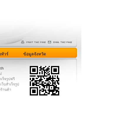
ทัวร์
ข้อมูลจังหวัด
.th
ูป
เร็จรูปฟรี
เว็บสำเร็จรูป
งร้านค้า