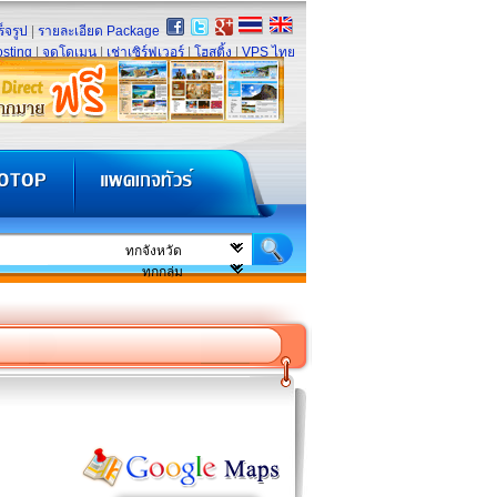
็จรูป
|
รายละเอียด Package
sting
|
จดโดเมน
|
เช่าเซิร์ฟเวอร์
|
โฮสติ้ง
|
VPS ไทย