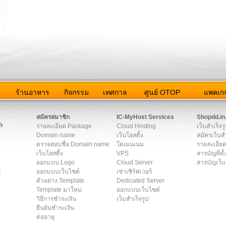
ว
ร้านอาหาร
กิจกรรม
เทศกาล
ศูนย์ OTOP
แพคเกจ
ต่อเรา
|
แผนผัง
|
ข่าวสาร
|
User Agreement
|
Privacy Policy
|
โฆษณา
สมัครสมาชิก
IC-MyHost Services
Shopdd.in
h
รายละเอียด Package
Cloud Hosting
เว็บสำเร็จร
Domain name
เว็บโฮสติ้ง
สมัครเว็บสำ
ตรวจสอบชื่อ Domain name
โดเมนเนม
รายละเอียด
เว็บโฮสติ้ง
VPS
สารบัญที่ตั้
ออกแบบ Logo
Cloud Server
สารบัญเว็บ
t
ออกแบบเว็บไซต์
เช่าเซิร์ฟเวอร์
ตัวอย่าง Template
Dedicated Server
Template มาใหม่
ออกแบบเว็บไซต์
วิธีการชำระเงิน
เว็บสำเร็จรูป
ยืนยันชำระเงิน
ต่ออายุ