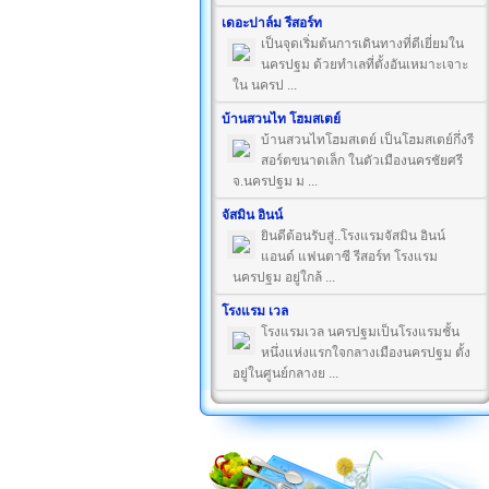
เดอะปาล์ม รีสอร์ท
เป็นจุดเริ่มต้นการเดินทางที่ดีเยี่ยมใน
นครปฐม ด้วยทำเลที่ตั้งอันเหมาะเจาะ
ใน นครป ...
บ้านสวนไท โฮมสเตย์
บ้านสวนไทโฮมสเตย์ เป็นโฮมสเตย์กึ่งรี
สอร์ตขนาดเล็ก ในตัวเมืองนครชัยศรี
จ.นครปฐม ม ...
จัสมิน อินน์
ยินดีต้อนรับสู่..โรงแรมจัสมิน อินน์
แอนด์ แฟนตาซี รีสอร์ท โรงแรม
นครปฐม อยู่ใกล้ ...
โรงแรม เวล
โรงแรมเวล นครปฐมเป็นโรงแรมชั้น
หนึ่งแห่งแรกใจกลางเมืองนครปฐม ตั้ง
อยู่ในศูนย์กลางย ...