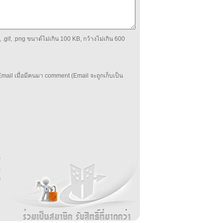
 .gif, .png ขนาด์ไม่เกิน 100 KB, กว้างไม่เกิน 600
mail เมื่อมีคนมา comment (Email จะถูกเก็บเป็น
บ
่
ร
อ
ล
ม
ง