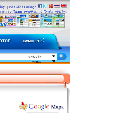
็จรูป
|
รายละเอียด Package
sting
|
จดโดเมน
|
เช่าเซิร์ฟเวอร์
|
โฮสติ้ง
|
VPS ไทย