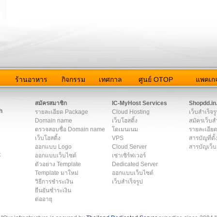
ว
ร้านอาหาร
กิจกรรม
เทศกาล
ศูนย์ OTOP
แพคเกจ
ต่อเรา
|
แผนผัง
|
ข่าวสาร
|
User Agreement
|
Privacy Policy
|
โฆษณา
สมัครสมาชิก
IC-MyHost Services
Shopdd.in
h
รายละเอียด Package
Cloud Hosting
เว็บสำเร็จร
Domain name
เว็บโฮสติ้ง
สมัครเว็บสำ
ตรวจสอบชื่อ Domain name
โดเมนเนม
รายละเอียด
เว็บโฮสติ้ง
VPS
สารบัญที่ตั้
ออกแบบ Logo
Cloud Server
สารบัญเว็บ
t
ออกแบบเว็บไซต์
เช่าเซิร์ฟเวอร์
ตัวอย่าง Template
Dedicated Server
Template มาใหม่
ออกแบบเว็บไซต์
วิธีการชำระเงิน
เว็บสำเร็จรูป
ยืนยันชำระเงิน
ต่ออายุ