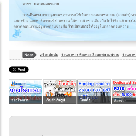
สาขา
:
ตลาดดอนหวาย
การเดินทาง
จากกรุงเทพฯ สามารถใช้เส้นทางถนนเพชรเกษม (สายเก่า) ท
แสดงช้าง และฟาร์มจระเข้สามพราน ใช้ทางเข้าทางเดียวกับวัดไร่ขิง แล้วตรงไป
ตลาดดอนหวายอยู่ทางด้านซ้ายมือ
ร้านนิดเบเกอรี่
ตั้งอยู่ในตลาดดอนหวาย
ครัวแม่แช่ม
ร้านอาหาร พิณทองเรือนแพสามพราน
ร้านอาห
จองโรงแรม
เว็บสำเร็จรูป
โฮสติ้ง
Server