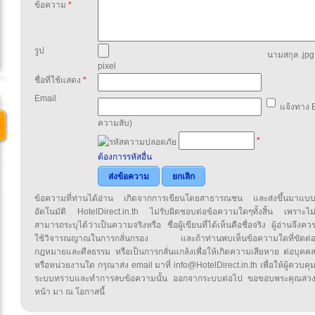
ข้อความ
*
รูป
นามสกุล .jpg,
pixel
ชื่อที่ใช้แสดง
*
Email
แจ้งทาง E
ความลับ)
*
ต้องการรหัสอื่น
ส่งข้อความ
ยกเลิก
ข้อความที่ท่านได้อ่าน เกิดจากการเขียนโดยสาธารณชน และส่งขึ้นมาแบ
อัตโนมัติ HotelDirect.in.th ไม่รับผิดชอบต่อข้อความใดๆทั้งสิ้น เพราะไม
สามารถระบุได้ว่าเป็นความจริงหรือ ชื่อผู้เขียนที่ได้เห็นคือชื่อจริง ผู้อ่านจึงคว
ใช้วิจารณญาณในการกลั่นกรอง และถ้าท่านพบเห็นข้อความใดที่ขัดต่
กฎหมายและศีลธรรม หรือเป็นการกลั่นแกล้งเพื่อให้เกิดความเสียหาย ต่อบุคค
หรือหน่วยงานใด กรุณาส่ง email มาที่ info@HotelDirect.in.th เพื่อให้ผู้ควบคุ
ระบบทราบและทำการลบข้อความนั้น ออกจากระบบต่อไป ขอขอบพระคุณล่ว
หน้า มา ณ โอกาสนี้