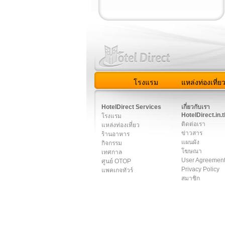
โรงแรม
แหล่งท่องเที่ย
สมาชิก
|
เกี่ยวกับเรา
|
ติด
HotelDirect Services
เกี่ยวกับเรา
HotelDirect.in.t
โรงแรม
ติดต่อเรา
แหล่งท่องเที่ยว
ข่าวสาร
ร้านอาหาร
แผนผัง
กิจกรรม
โฆษณา
เทศกาล
User Agreemen
ศูนย์ OTOP
Privacy Policy
แพคเกจทัวร์
สมาชิก