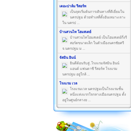
เดอะปาล์ม รีสอร์ท
เป็นจุดเริ่มต้นการเดินทางที่ดีเยี่ยมใน
นครปฐม ด้วยทำเลที่ตั้งอันเหมาะเจาะ
ใน นครป ...
บ้านสวนไท โฮมสเตย์
บ้านสวนไทโฮมสเตย์ เป็นโฮมสเตย์กึ่งรี
สอร์ตขนาดเล็ก ในตัวเมืองนครชัยศรี
จ.นครปฐม ม ...
จัสมิน อินน์
ยินดีต้อนรับสู่..โรงแรมจัสมิน อินน์
แอนด์ แฟนตาซี รีสอร์ท โรงแรม
นครปฐม อยู่ใกล้ ...
โรงแรม เวล
โรงแรมเวล นครปฐมเป็นโรงแรมชั้น
หนึ่งแห่งแรกใจกลางเมืองนครปฐม ตั้ง
อยู่ในศูนย์กลางย ...