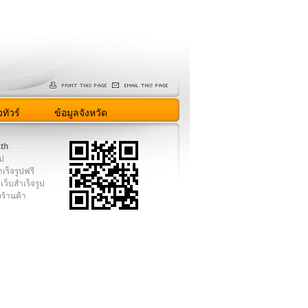
ทัวร์
ข้อมูลจังหวัด
.th
ูป
เร็จรูปฟรี
เว็บสำเร็จรูป
งร้านค้า