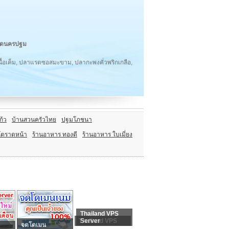
วัดนครปฐม
เนื้อเค็ม, ปลาแรดซอสมะขาม, ปลากะพงคั่วพริกเกลือ,
ก้ว
บ้านสวนครัวไทย
ปฐมโภชนา
โตราดหน้า
ร้านอาหาร ทองดี
ร้านอาหาร ใบเมี่ยง
Thailand VPS
Thailand VPS
Server
จดโดเมน