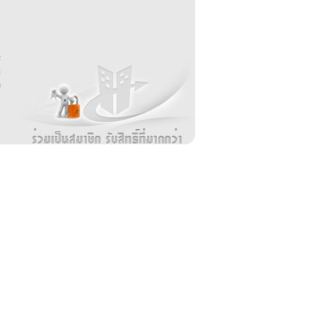
บ
่
ร
อ
ล
ม
ง