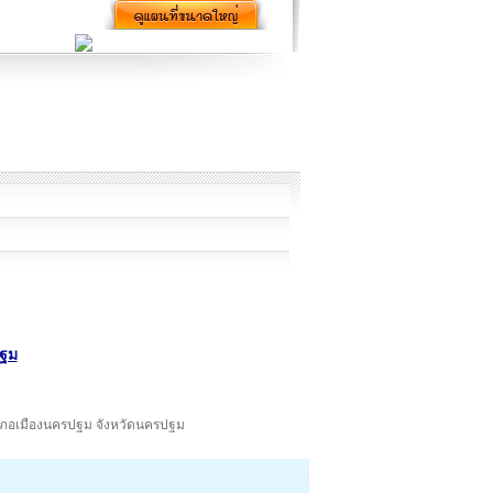
ปฐม
เภอเมืองนครปฐม จังหวัดนครปฐม