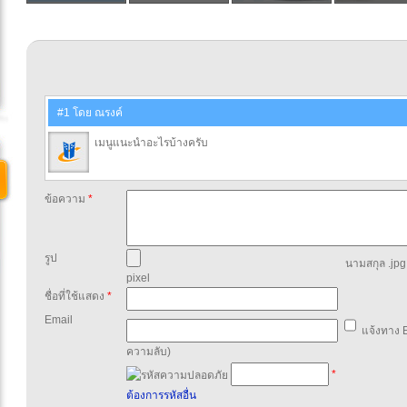
#1 โดย ณรงค์
เมนูแนะนำอะไรบ้างครับ
ข้อความ
*
รูป
นามสกุล .jpg,
pixel
ชื่อที่ใช้แสดง
*
Email
แจ้งทาง E
ความลับ)
*
ต้องการรหัสอื่น