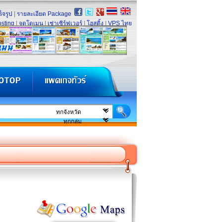
็จรูป
|
รายละเอียด Package
sting
|
จดโดเมน
|
เช่าเซิร์ฟเวอร์
|
โฮสติ้ง
|
VPS ไทย