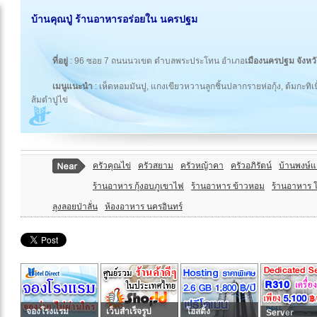
บ้านคุณปู่ ร้านอาหารอร่อยใน นครปฐม
ที่อยู่
: 96 ซอย 7 ถนนนวเขต ตำบลพระประโทน อำเภอ
เมืองนครปฐม
จังห
เมนูแนะนำ
: เห็ดหอมมันปู, แกงเขียวหวานลูกชิ้นปลากรายห่อกุ้ง, ต้มกะทิ
ส้มตำปูไข่
ครัวคุณไข่
ครัวสยาม
ครัวหญ้าคา
ครัวอภิรัตน์
บ้านพงษ์แ
ร้านอาหาร กุ้งอบภูเขาไฟ
ร้านอาหาร ข้าวหอม
ร้านอาหาร 
ลุงลอยป่าลั่น
ห้องอาหาร นครอินทร์
จองโรงแรม
เว็บสำเร็จรูป
โฮสติ้ง
Server