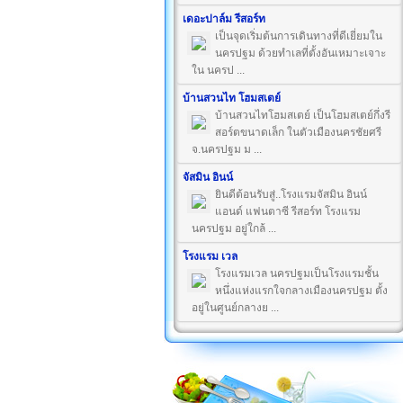
เดอะปาล์ม รีสอร์ท
เป็นจุดเริ่มต้นการเดินทางที่ดีเยี่ยมใน
นครปฐม ด้วยทำเลที่ตั้งอันเหมาะเจาะ
ใน นครป ...
บ้านสวนไท โฮมสเตย์
บ้านสวนไทโฮมสเตย์ เป็นโฮมสเตย์กึ่งรี
สอร์ตขนาดเล็ก ในตัวเมืองนครชัยศรี
จ.นครปฐม ม ...
จัสมิน อินน์
ยินดีต้อนรับสู่..โรงแรมจัสมิน อินน์
แอนด์ แฟนตาซี รีสอร์ท โรงแรม
นครปฐม อยู่ใกล้ ...
โรงแรม เวล
โรงแรมเวล นครปฐมเป็นโรงแรมชั้น
หนึ่งแห่งแรกใจกลางเมืองนครปฐม ตั้ง
อยู่ในศูนย์กลางย ...