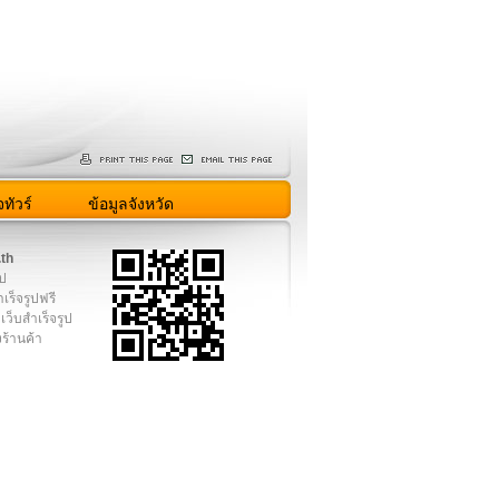
ทัวร์
ข้อมูลจังหวัด
.th
ูป
เร็จรูปฟรี
เว็บสำเร็จรูป
งร้านค้า