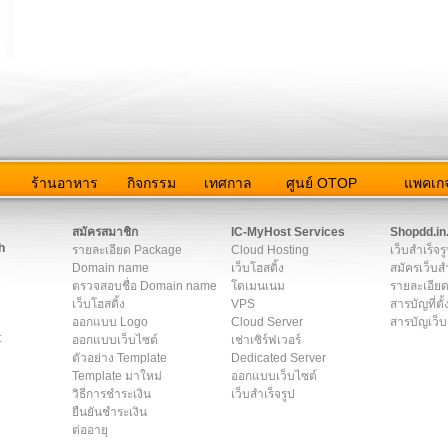
ว
ร้านอาหาร
กิจกรรม
เทศกาล
ศูนย์ OTOP
แพคเกจ
ต่อเรา
|
แผนผัง
|
ข่าวสาร
|
User Agreement
|
Privacy Policy
|
โฆษณา
สมัครสมาชิก
IC-MyHost Services
Shopdd.in
h
รายละเอียด Package
Cloud Hosting
เว็บสำเร็จร
Domain name
เว็บโฮสติ้ง
สมัครเว็บสำ
ตรวจสอบชื่อ Domain name
โดเมนเนม
รายละเอียด
เว็บโฮสติ้ง
VPS
สารบัญที่ตั้
ออกแบบ Logo
Cloud Server
สารบัญเว็บ
t
ออกแบบเว็บไซต์
เช่าเซิร์ฟเวอร์
ตัวอย่าง Template
Dedicated Server
Template มาใหม่
ออกแบบเว็บไซต์
วิธีการชำระเงิน
เว็บสำเร็จรูป
ยืนยันชำระเงิน
ต่ออายุ