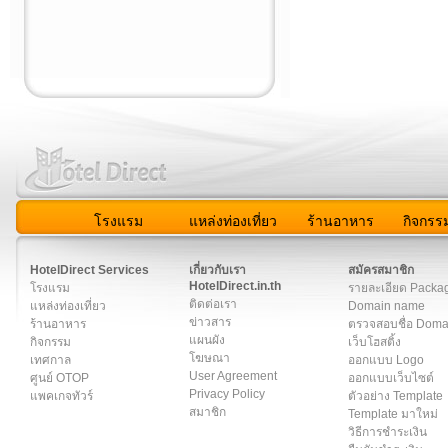
โรงแรม
แหล่งท่องเที่ยว
ร้านอาหาร
กิจกรร
สมาชิก
|
เกี่ยวกับเรา
|
ติดต่อเรา
|
แผนผัง
|
ข่าวสาร
|
User A
HotelDirect Services
เกี่ยวกับเรา
สมัครสมาชิก
HotelDirect.in.th
โรงแรม
รายละเอียด Packa
ติดต่อเรา
แหล่งท่องเที่ยว
Domain name
ข่าวสาร
ร้านอาหาร
ตรวจสอบชื่อ Dom
แผนผัง
กิจกรรม
เว็บโฮสติ้ง
โฆษณา
เทศกาล
ออกแบบ Logo
User Agreement
ศูนย์ OTOP
ออกแบบเว็บไซต์
Privacy Policy
แพคเกจทัวร์
ตัวอย่าง Template
สมาชิก
Template มาใหม่
วิธีการชำระเงิน