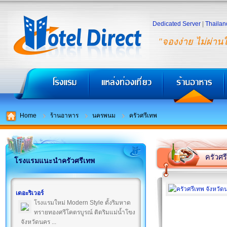
Dedicated Server
|
Thailan
"จองง่าย ไม่ผ่าน
Home
ร้านอาหาร
นครพนม
ครัวศรีเทพ
ครัวศร
โรงแรมแนะนำครัวศรีเทพ
เดอะริเวอร์
โรงแรมใหม่ Modern Style ตั้งริมหาด
ทรายทองศรีโคตรบูรณ์ ติดริมแม่น้ำโขง
จังหวัดนคร ...