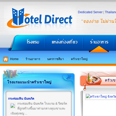
Dedicated Server
|
Thailan
"จองง่าย ไม่ผ่าน
Home
ร้านอาหาร
นครราชสีมา
ครัวเขาใหญ่
ครัวเข
โรงแรมแนะนำครัวเขาใหญ่
กระท่อมหิน นันทภัค
กระท่อมหิน นันทภัค โรงแรม & รีสอร์ท
ที่ถูกสร้างขึ้นมาท่ามกลางหุบเขาและ
เนินทุ่งหญ ...