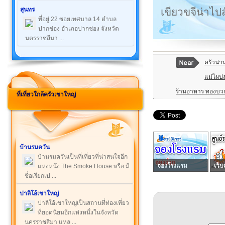
เขียวขจีน่าไป
สุนทร
ที่อยู่ 22 ซอยเทศบาล 14 ตำบล
ปากช่อง อำเภอปากช่อง จังหวัด
นครราชสีมา ...
ครัวน่า
แม่ไผป
ร้านอาหาร ทองบว
ที่เที่ยวใกล้ครัวเขาใหญ่
บ้านรมควัน
บ้านรมควันเป็นที่เที่ยวที่น่าสนใจอีก
จองโรงแรม
เว็บ
แห่งหนึ่ง The Smoke House หรือ มี
ชื่อเรียกเป ...
ปาลิโอ้เขาใหญ่
ปาลิโอ้เขาใหญ่เป็นสถานที่ท่องเที่ยว
ที่ยอดนิยมอีกแห่งหนึ่งในจังหวัด
นครราชสีมา แหล ...