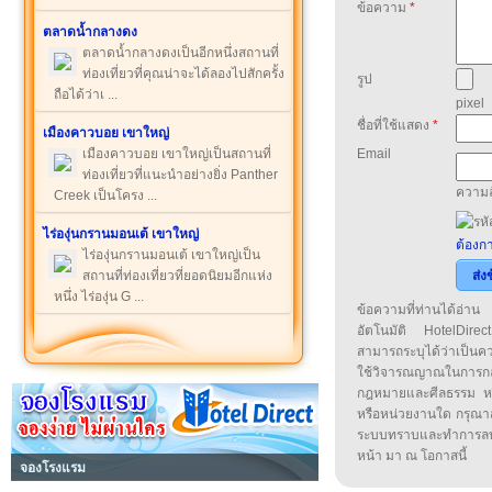
ข้อความ
*
ตลาดน้ำกลางดง
ตลาดน้ำกลางดงเป็นอีกหนึ่งสถานที่
ท่องเที่ยวที่คุณน่าจะได้ลองไปสักครั้ง
รูป
ถือได้ว่าเ ...
pixel
ชื่อที่ใช้แสดง
*
เมืองคาวบอย เขาใหญ่
เมืองคาวบอย เขาใหญ่เป็นสถานที่
Email
ท่องเที่ยวที่แนะนำอย่างยิ่ง Panther
ความล
Creek เป็นโครง ...
ไร่องุ่นกรานมอนเต้ เขาใหญ่
ต้องกา
ไร่องุ่นกรานมอนเต้ เขาใหญ่เป็น
สถานที่ท่องเที่ยวที่ยอดนิยมอีกแห่ง
ส่ง
หนึ่ง ไร่องุ่น G ...
ข้อความที่ท่านได้อ่
อัตโนมัติ HotelDirect
สามารถระบุได้ว่าเป็นความ
ใช้วิจารณญาณในการก
กฎหมายและศีลธรรม หรือ
หรือหน่วยงานใด กรุณาส่ง
ระบบทราบและทำการลบ
หน้า มา ณ โอกาสนี้
จองโรงแรม