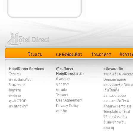
โรงแรม
แหล่งท่องเที่ยว
ร้านอาหาร
กิจกรร
สมาชิก
|
เกี่ยวกับเรา
|
ติดต่อเรา
|
แผนผัง
|
ข่าวสาร
|
User A
HotelDirect Services
เกี่ยวกับเรา
สมัครสมาชิก
HotelDirect.in.th
โรงแรม
รายละเอียด Packa
ติดต่อเรา
แหล่งท่องเที่ยว
Domain name
ข่าวสาร
ร้านอาหาร
ตรวจสอบชื่อ Dom
แผนผัง
กิจกรรม
เว็บโฮสติ้ง
โฆษณา
เทศกาล
ออกแบบ Logo
User Agreement
ศูนย์ OTOP
ออกแบบเว็บไซต์
Privacy Policy
แพคเกจทัวร์
ตัวอย่าง Template
สมาชิก
Template มาใหม่
วิธีการชำระเงิน
ยืนยันชำระเงิน
ต่ออายุ