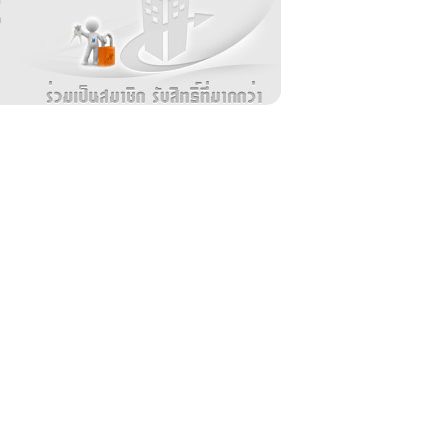
อ
ล
ม
ง