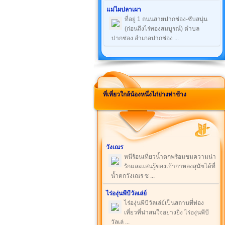
แม่ไผปลาเผา
ที่อยู่ 1 ถนนสายปากช่อง-ซับสนุ่น
(ก่อนถึงไร่ทองสมบูรณ์) ตำบล
ปากช่อง อำเภอปากช่อง ...
ที่เที่ยวใกล้น้องหนึ่งไก่ย่างท่าช้าง
วังเณร
หนีร้อนเที่ยวน้ำตกพร้อมชมความน่า
รักและแสนรู้ของเจ้ากาหลงสุนัขได้ที่
น้ำตกวังเณร ซ ...
ไร่องุ่นพีบีวัลเล่ย์
ไร่องุ่นพีบีวัลเล่ย์เป็นสถานที่ท่อง
เที่ยวที่น่าสนใจอย่างยิ่ง ไร่องุ่นพีบี
วัลเล่ ...