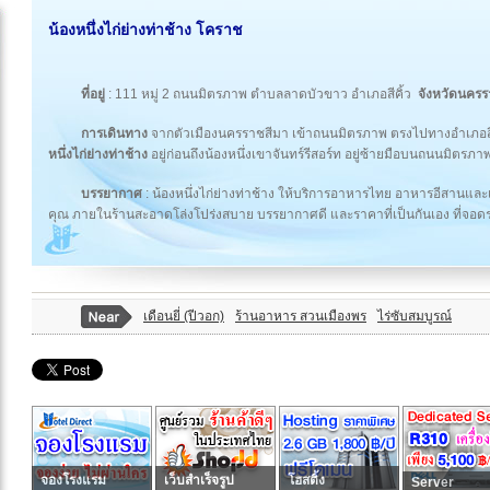
น้องหนึ่งไก่ย่างท่าช้าง โคราช
ที่อยู่
: 111 หมู่ 2 ถนนมิตรภาพ ตำบลลาดบัวขาว อำเภอสีคิ้ว
จังหวัดนคร
การเดินทาง
จากตัวเมืองนครราชสีมา เข้าถนนมิตรภาพ ตรงไปทางอำเภอสี
หนึ่งไก่ย่างท่าช้าง
อยู่ก่อนถึงน้องหนึ่งเขาจันทร์รีสอร์ท อยู่ซ้ายมือบนถนนมิตรภา
บรรยากาศ
: น้องหนึ่งไก่ย่างท่าช้าง ให้บริการอาหารไทย อาหารอีสานแล
คุณ ภายในร้านสะอาดโล่งโปร่งสบาย บรรยากาศดี และราคาที่เป็นกันเอง ที่จอ
เดือนยี่ (ปีวอก)
ร้านอาหาร สวนเมืองพร
ไร่ซับสมบูรณ์
จองโรงแรม
เว็บสำเร็จรูป
โฮสติ้ง
Server