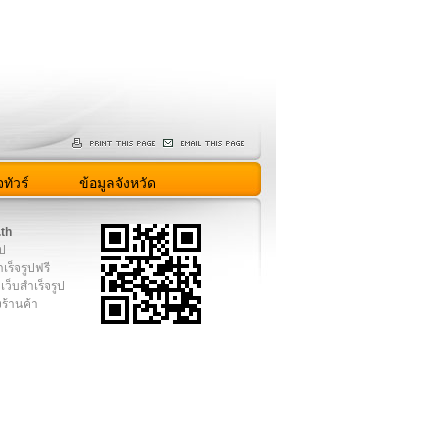
ทัวร์
ข้อมูลจังหวัด
.th
ูป
เร็จรูปฟรี
เว็บสำเร็จรูป
งร้านค้า