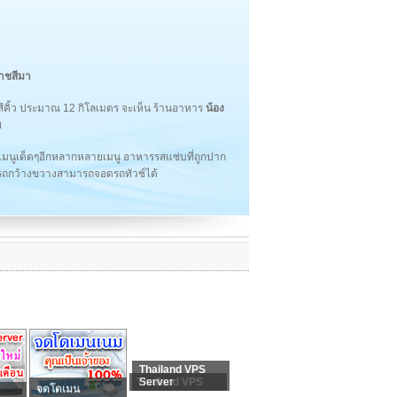
ราชสีมา
คิ้ว ประมาณ 12 กิโลเมตร จะเห็น ร้านอาหาร
น้อง
พ
ะเมนูเด็ดๆอีกหลากหลายเมนู อาหารรสแซ่บที่ถูกปาก
ดรถกว้างขวางสามารถจอดรถทัวช์ได้
Thailand VPS
Thailand VPS
Server
จดโดเมน