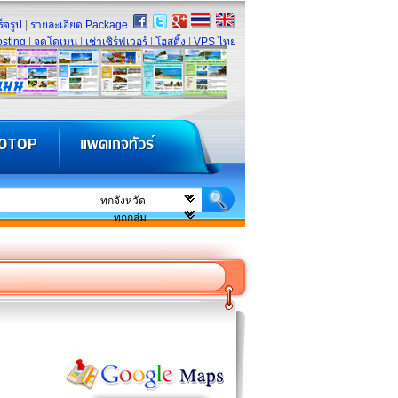
็จรูป
|
รายละเอียด Package
sting
|
จดโดเมน
|
เช่าเซิร์ฟเวอร์
|
โฮสติ้ง
|
VPS ไทย