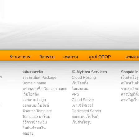
ว
ร้านอาหาร
กิจกรรม
เทศกาล
ศูนย์ OTOP
แพคเกจ
ต่อเรา
|
แผนผัง
|
ข่าวสาร
|
User Agreement
|
Privacy Policy
|
โฆษณา
สมัครสมาชิก
IC-MyHost Services
Shopdd.in
h
รายละเอียด Package
Cloud Hosting
เว็บสำเร็จร
Domain name
เว็บโฮสติ้ง
สมัครเว็บสำ
ตรวจสอบชื่อ Domain name
โดเมนเนม
รายละเอียด
เว็บโฮสติ้ง
VPS
สารบัญที่ตั้
ออกแบบ Logo
Cloud Server
สารบัญเว็บ
t
ออกแบบเว็บไซต์
เช่าเซิร์ฟเวอร์
ตัวอย่าง Template
Dedicated Server
Template มาใหม่
ออกแบบเว็บไซต์
วิธีการชำระเงิน
เว็บสำเร็จรูป
ยืนยันชำระเงิน
ต่ออายุ