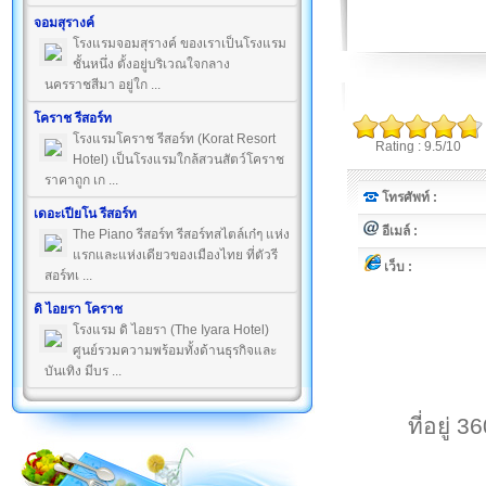
จอมสุรางค์
โรงแรมจอมสุรางค์ ของเราเป็นโรงแรม
ชั้นหนึ่ง ตั้งอยู่บริเวณใจกลาง
นครราชสีมา อยู่ใก ...
โคราช รีสอร์ท
โรงแรมโคราช รีสอร์ท (Korat Resort
Rating : 9.5/10
Hotel) เป็นโรงแรมใกล้สวนสัตว์โคราช
ราคาถูก เก ...
โทรศัพท์ :
เดอะเปียโน รีสอร์ท
อีเมล์ :
The Piano รีสอร์ท รีสอร์ทสไตล์เก๋ๆ แห่ง
แรกและแห่งเดียวของเมืองไทย ที่ตัวรี
เว็บ :
สอร์ทเ ...
ดิ ไอยรา โคราช
โรงแรม ดิ ไอยรา (The Iyara Hotel)
ศูนย์รวมความพร้อมทั้งด้านธุรกิจและ
บันเทิง มีบร ...
ที่อยู่