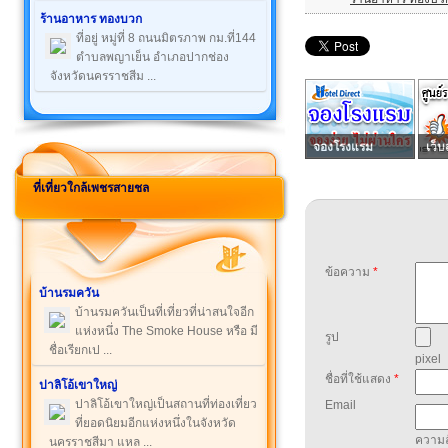
ร้านอาหาร ทองบวก
ที่อยู่ หมู่ที่ 8 ถนนมิตรภาพ กม.ที่144
ตำบลพญาเย็น อำเภอปากช่อง
จังหวัดนครราชสีม ...
จองโรงแรม
เว็บ
ที่เที่ยวใกล้เพชรสายชล
ข้อความ
*
บ้านรมควัน
บ้านรมควันเป็นที่เที่ยวที่น่าสนใจอีก
แห่งหนึ่ง The Smoke House หรือ มี
รูป
ชื่อเรียกเป ...
pixel
ชื่อที่ใช้แสดง
*
ปาลิโอ้เขาใหญ่
ปาลิโอ้เขาใหญ่เป็นสถานที่ท่องเที่ยว
Email
ที่ยอดนิยมอีกแห่งหนึ่งในจังหวัด
ความล
นครราชสีมา แหล ...