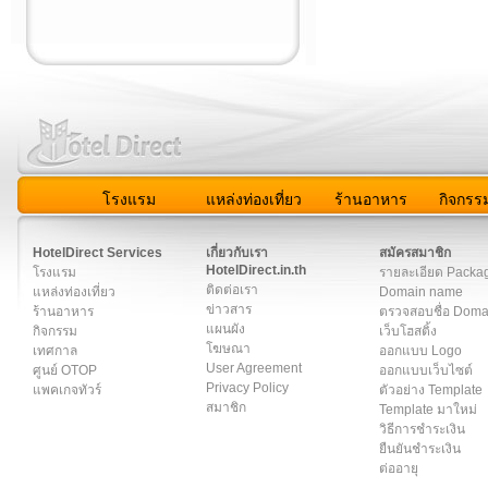
โรงแรม
แหล่งท่องเที่ยว
ร้านอาหาร
กิจกรร
สมาชิก
|
เกี่ยวกับเรา
|
ติดต่อเรา
|
แผนผัง
|
ข่าวสาร
|
User A
HotelDirect Services
เกี่ยวกับเรา
สมัครสมาชิก
HotelDirect.in.th
โรงแรม
รายละเอียด Packa
ติดต่อเรา
แหล่งท่องเที่ยว
Domain name
ข่าวสาร
ร้านอาหาร
ตรวจสอบชื่อ Dom
แผนผัง
กิจกรรม
เว็บโฮสติ้ง
โฆษณา
เทศกาล
ออกแบบ Logo
User Agreement
ศูนย์ OTOP
ออกแบบเว็บไซต์
Privacy Policy
แพคเกจทัวร์
ตัวอย่าง Template
สมาชิก
Template มาใหม่
วิธีการชำระเงิน
ยืนยันชำระเงิน
ต่ออายุ