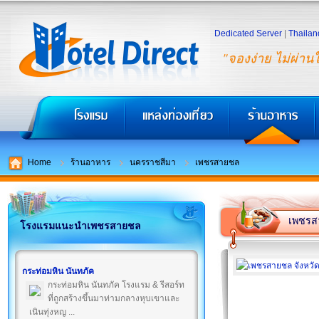
Dedicated Server
|
Thailan
"จองง่าย ไม่ผ่าน
Home
ร้านอาหาร
นครราชสีมา
เพชรสายชล
เพชรส
โรงแรมแนะนำเพชรสายชล
กระท่อมหิน นันทภัค
กระท่อมหิน นันทภัค โรงแรม & รีสอร์ท
ที่ถูกสร้างขึ้นมาท่ามกลางหุบเขาและ
เนินทุ่งหญ ...