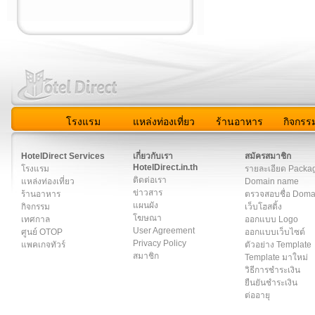
โรงแรม
แหล่งท่องเที่ยว
ร้านอาหาร
กิจกรร
สมาชิก
|
เกี่ยวกับเรา
|
ติดต่อเรา
|
แผนผัง
|
ข่าวสาร
|
User A
HotelDirect Services
เกี่ยวกับเรา
สมัครสมาชิก
HotelDirect.in.th
โรงแรม
รายละเอียด Packa
ติดต่อเรา
แหล่งท่องเที่ยว
Domain name
ข่าวสาร
ร้านอาหาร
ตรวจสอบชื่อ Dom
แผนผัง
กิจกรรม
เว็บโฮสติ้ง
โฆษณา
เทศกาล
ออกแบบ Logo
User Agreement
ศูนย์ OTOP
ออกแบบเว็บไซต์
Privacy Policy
แพคเกจทัวร์
ตัวอย่าง Template
สมาชิก
Template มาใหม่
วิธีการชำระเงิน
ยืนยันชำระเงิน
ต่ออายุ