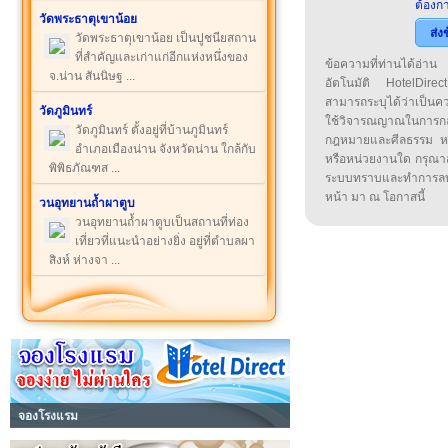
ต้องกา
วัดพระธาตุเขาน้อย
ส่ง
วัดพระธาตุเขาน้อย เป็นปูชนียสถาน
ที่สำคัญและเก่าแก่อีกแห่งหนึ่งของ
ข้อความที่ท่านได้อ่
จ.น่าน สันนิษฐ ...
อัตโนมัติ HotelDirect
สามารถระบุได้ว่าเป็นความ
วัดภูมินทร์
ใช้วิจารณญาณในการก
วัดภูมินทร์ ตั้งอยู่ที่บ้านภูมินทร์
กฎหมายและศีลธรรม หรือ
อำเภอเมืองน่าน จังหวัดน่าน ใกล้กับ
หรือหน่วยงานใด กรุณาส่ง
พิพิธภัณฑส ...
ระบบทราบและทำการลบ
หน้า มา ณ โอกาสนี้
วนอุทยานถ้ำผาตูบ
วนอุทยานถ้ำผาตูบเป็นสถานที่ท่อง
เที่ยวที่แนะนำอย่างยิ่ง อยู่ที่ตำบลผา
สิงห์ ห่างจา ...
จองโรงแรม