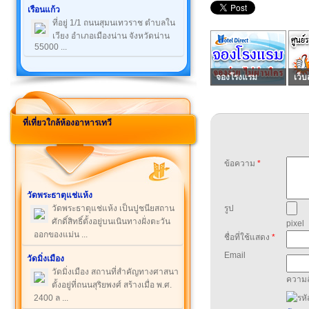
เรือนแก้ว
ที่อยู่ 1/1 ถนนสุมนเทวราช ตำบลใน
เวียง อำเภอเมืองน่าน จังหวัดน่าน
55000 ...
จองโรงแรม
เว็บ
ที่เที่ยวใกล้ห้องอาหารเทวี
ข้อความ
*
วัดพระธาตุแช่แห้ง
วัดพระธาตุแช่แห้ง เป็นปูชนียสถาน
รูป
ศักดิ์สิทธิ์ตั้งอยู่บนเนินทางฝั่งตะวัน
pixel
ออกของแม่น ...
ชื่อที่ใช้แสดง
*
Email
วัดมิ่งเมือง
วัดมิ่งเมือง สถานที่สำคัญทางศาสนา
ความล
ตั้งอยู่ที่ถนนสุริยพงศ์ สร้างเมื่อ พ.ศ.
2400 ล ...