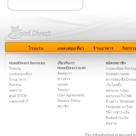
โรงแรม
แหล่งท่องเที่ยว
ร้านอาหาร
กิจกรร
สมาชิก
|
เกี่ยวกับเรา
|
ติดต่อเรา
|
แผนผัง
|
ข่าวสาร
|
User A
HotelDirect Services
เกี่ยวกับเรา
สมัครสมาชิก
HotelDirect.in.th
โรงแรม
รายละเอียด Packa
ติดต่อเรา
แหล่งท่องเที่ยว
Domain name
ข่าวสาร
ร้านอาหาร
ตรวจสอบชื่อ Dom
แผนผัง
กิจกรรม
เว็บโฮสติ้ง
โฆษณา
เทศกาล
ออกแบบ Logo
User Agreement
ศูนย์ OTOP
ออกแบบเว็บไซต์
Privacy Policy
แพคเกจทัวร์
ตัวอย่าง Template
สมาชิก
Template มาใหม่
วิธีการชำระเงิน
ยืนยันชำระเงิน
ต่ออายุ
"Our infrastructure is secured 