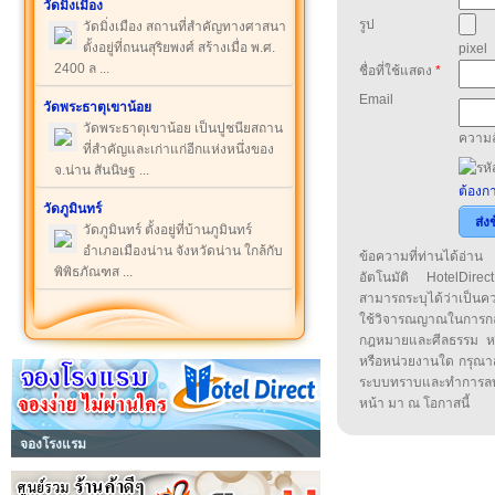
วัดมิ่งเมือง
รูป
วัดมิ่งเมือง สถานที่สำคัญทางศาสนา
ตั้งอยู่ที่ถนนสุริยพงศ์ สร้างเมื่อ พ.ศ.
pixel
2400 ล ...
ชื่อที่ใช้แสดง
*
Email
วัดพระธาตุเขาน้อย
วัดพระธาตุเขาน้อย เป็นปูชนียสถาน
ความล
ที่สำคัญและเก่าแก่อีกแห่งหนึ่งของ
จ.น่าน สันนิษฐ ...
ต้องกา
วัดภูมินทร์
ส่ง
วัดภูมินทร์ ตั้งอยู่ที่บ้านภูมินทร์
อำเภอเมืองน่าน จังหวัดน่าน ใกล้กับ
ข้อความที่ท่านได้อ่
พิพิธภัณฑส ...
อัตโนมัติ HotelDirect
สามารถระบุได้ว่าเป็นความ
ใช้วิจารณญาณในการก
กฎหมายและศีลธรรม หรือ
หรือหน่วยงานใด กรุณาส่ง
ระบบทราบและทำการลบ
หน้า มา ณ โอกาสนี้
จองโรงแรม