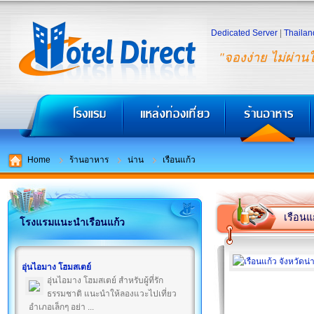
Dedicated Server
|
Thailan
"จองง่าย ไม่ผ่าน
Home
ร้านอาหาร
น่าน
เรือนแก้ว
เรือนแ
โรงแรมแนะนำเรือนแก้ว
อุ่นไอมาง โฮมสเตย์
อุ่นไอมาง โฮมสเตย์ สำหรับผู้ที่รัก
ธรรมชาติ แนะนำให้ลองแวะไปเที่ยว
อำเภอเล็กๆ อย่า ...