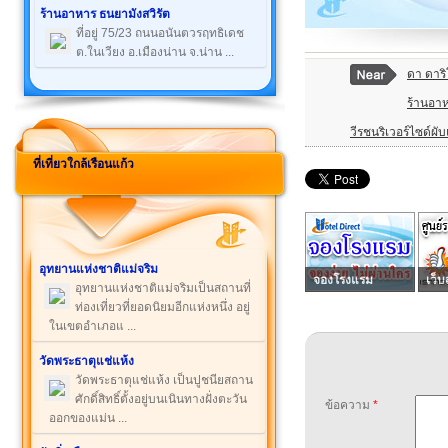
ร้านอาหาร ธนยามังสวิรัต
ที่อยู่ 75/23 ถนนอนันตวรฤทธิเดช
ต.ในเวียง อ.เมืองน่าน จ.น่าน ...
ดา ดาริ
ร้านอาห
วีรชนริเวอร์ไซด์ผั
ที่เที่ยวใกล้เรือนแก้ว
อุทยานแห่งชาติแม่จริม
จองโรงแรม
เว็บ
อุทยานแห่งชาติแม่จริมเป็นสถานที่
ท่องเที่ยวที่ยอดนิยมอีกแห่งหนึ่ง อยู่
ในเขตอำเภอแ ...
วัดพระธาตุแช่แห้ง
วัดพระธาตุแช่แห้ง เป็นปูชนียสถาน
ศักดิ์สิทธิ์ตั้งอยู่บนเนินทางฝั่งตะวัน
ข้อความ
*
ออกของแม่น ...