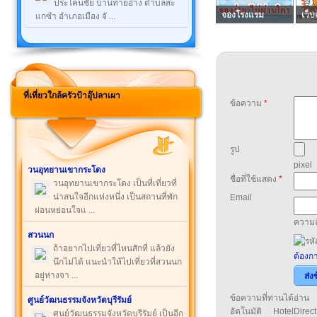
ประโคนชัย บ้านท้ายอ่าง ตำบลสะ
จองโรงแรม
เว็บ
แกซำ อำเภอเมือง จั ...
ที่เที่ยวใกล้ครัวป้าอุ๊ปลาเผา
ข้อความ
*
รูป
pixel
วนอุทยานเขากระโดง
ชื่อที่ใช้แสดง
*
วนอุทยานเขากระโดง เป็นที่เที่ยวที่
น่าสนใจอีกแห่งหนึ่ง เป็นสถานที่พัก
Email
ผ่อนหย่อนใจแ ...
ความล
สวนนก
ถ้าอยากไปเที่ยวที่ไหนสักที่ แล้วยัง
ต้องกา
นึกไม่ได้ แนะนำให้ไปเที่ยวที่สวนนก
อยู่ห่างจา ...
ส่ง
ข้อความที่ท่านได้อ่
ศูนย์วัฒนธรรมจังหวัดบุรีรัมย์
อัตโนมัติ HotelDirect
ศูนย์วัฒนธรรมจังหวัดบุรีรัมย์ เป็นอีก