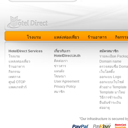
โรงแรม
แหล่งท่องเที่ยว
ร้านอาหาร
กิจกรร
สมาชิก
|
เกี่ยวกับเรา
|
ติดต่อเรา
|
แผนผัง
|
ข่าวสาร
|
User A
HotelDirect Services
เกี่ยวกับเรา
สมัครสมาชิก
HotelDirect.in.th
โรงแรม
รายละเอียด Packa
ติดต่อเรา
แหล่งท่องเที่ยว
Domain name
ข่าวสาร
ร้านอาหาร
ตรวจสอบชื่อ Dom
แผนผัง
กิจกรรม
เว็บโฮสติ้ง
โฆษณา
เทศกาล
ออกแบบ Logo
User Agreement
ศูนย์ OTOP
ออกแบบเว็บไซต์
Privacy Policy
แพคเกจทัวร์
ตัวอย่าง Template
สมาชิก
Template มาใหม่
วิธีการชำระเงิน
ยืนยันชำระเงิน
ต่ออายุ
"Our infrastructure is secured 