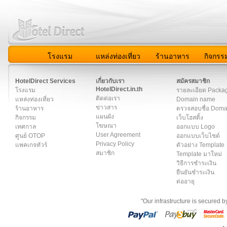
โรงแรม
แหล่งท่องเที่ยว
ร้านอาหาร
กิจกรร
สมาชิก
|
เกี่ยวกับเรา
|
ติดต่อเรา
|
แผนผัง
|
ข่าวสาร
|
User A
HotelDirect Services
เกี่ยวกับเรา
สมัครสมาชิก
HotelDirect.in.th
โรงแรม
รายละเอียด Packa
ติดต่อเรา
แหล่งท่องเที่ยว
Domain name
ข่าวสาร
ร้านอาหาร
ตรวจสอบชื่อ Dom
แผนผัง
กิจกรรม
เว็บโฮสติ้ง
โฆษณา
เทศกาล
ออกแบบ Logo
User Agreement
ศูนย์ OTOP
ออกแบบเว็บไซต์
Privacy Policy
แพคเกจทัวร์
ตัวอย่าง Template
สมาชิก
Template มาใหม่
วิธีการชำระเงิน
ยืนยันชำระเงิน
ต่ออายุ
"Our infrastructure is secured 