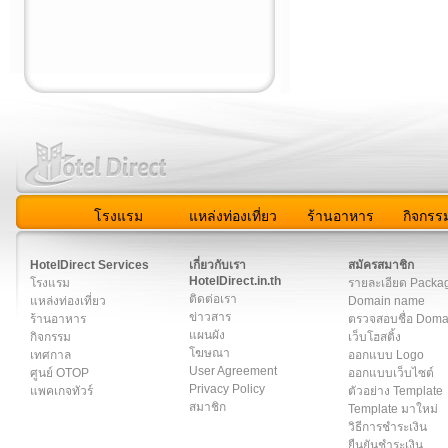
โรงแรม
แหล่งท่องเที่ยว
ร้านอาหาร
กิจกรร
สมาชิก
|
เกี่ยวกับเรา
|
ติดต่อเรา
|
แผนผัง
|
ข่าวสาร
|
User A
HotelDirect Services
เกี่ยวกับเรา
สมัครสมาชิก
HotelDirect.in.th
โรงแรม
รายละเอียด Packa
ติดต่อเรา
แหล่งท่องเที่ยว
Domain name
ข่าวสาร
ร้านอาหาร
ตรวจสอบชื่อ Dom
แผนผัง
กิจกรรม
เว็บโฮสติ้ง
โฆษณา
เทศกาล
ออกแบบ Logo
User Agreement
ศูนย์ OTOP
ออกแบบเว็บไซต์
Privacy Policy
แพคเกจทัวร์
ตัวอย่าง Template
สมาชิก
Template มาใหม่
วิธีการชำระเงิน
ยืนยันชำระเงิน