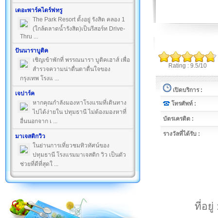
เดอะพาร์คไดร์ฟทรู
The Park Resort ตั้งอยู่ รังสิต คลอง 1
(ใกล้ตลาดน้ำรังสิต)เป็นรีสอร์ท Drive-
Thru ...
ปันนาราบูติค
เชิญเข้าพักที่ พรรณนารา บูติคเฮาส์ เพื่อ
Rating : 9.5/10
สำรวจความน่าตื่นตาตื่นใจของ
กรุงเทพ โรงแ ...
เปิดบริการ :
เจปาร์ค
หากคุณกำลังมองหาโรงแรมที่เดินทาง
โทรศัพท์ :
ไปได้ง่ายใน ปทุมธานี ไม่ต้องมองหาที่
บัตรเครดิต :
อื่นนอกจาก เ ...
รางวัลที่ได้รับ :
มาเจสติกวิว
ในย่านการเที่ยวชมทิวทัศน์ของ
ปทุมธานี โรงแรมมาเจสติก วิว เป็นตัว
ช่วยที่ดีที่สุดใ ...
ที่อ