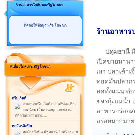
ร้านอาหารใกล้ประเสริฐโภชนา
ติดต่อให้ข้อมูล หรือ โฆษณา
ร้านอาหารป
ปทุมธานี
ม
เปิดขายมานานตั
ที่เที่ยวใกล้ประเสริฐโภชนา
เผา ปลาเต้าเจ
ทอดมันปลากราย เ
สดทั้งแน่น ต่
ดรีมเวิลด์
ขจรกุ้งแม่น้ำ
สวนสนุกดรีมเวิลด์ สถานที่ท่องเที่ยว
อาหารอร่อยสด
ยอดนิยม เป็นสวนสนุกและสถาน
ที่พักผ่อนที่รวบรวม ...
อร่อยมากมายร
หออัครศิลปิน
หออัครศิลปิน ปทุมธานี อีกหนึ่งสถาน