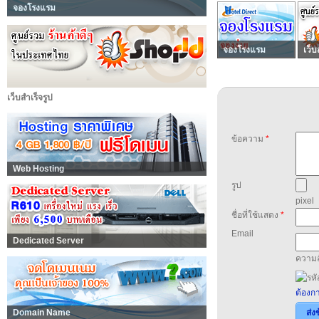
จองโรงแรม
จองโรงแรม
เว็บ
เว็บสำเร็จรูป
ข้อความ
*
Web Hosting
รูป
pixel
ชื่อที่ใช้แสดง
*
Email
Dedicated Server
ความล
ต้องกา
Domain Name
ส่ง