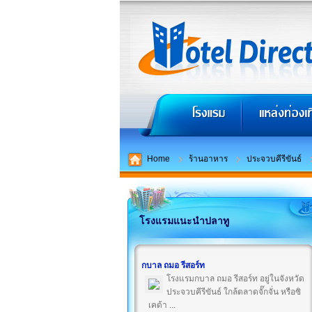
Home
ร้านอาหาร
ประจวบคีรีขันธ์
โรงแรมแนะนำปลาทู
กบาล ถมอ รีสอร์ท
โรงแรมกบาล ถมอ รีสอร์ท อยู่ในจังหวัด
ประจวบคีรีขันธ์ ใกล้ตลาดจั๊กจั่น หรือซิ
เคด้า ...