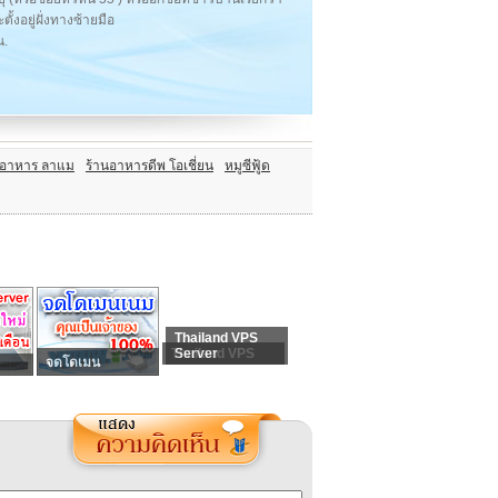
งอยู่ฝั่งทางซ้ายมือ
น.
นอาหาร ลาแม
ร้านอาหารดีพ โอเชี่ยน
หมูซีฟู้ด
Thailand VPS
Thailand VPS
Server
จดโดเมน