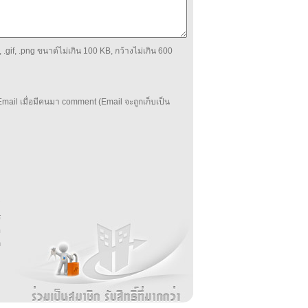
 .gif, .png ขนาด์ไม่เกิน 100 KB, กว้างไม่เกิน 600
mail เมื่อมีคนมา comment (Email จะถูกเก็บเป็น
บ
่
ร
อ
ล
ม
ง