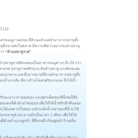
 77110
ดสรรเมนูจานอร่อย ที่ล้วนแล้วแต่ทำมาจากปลาทูทั้ง
การปลาทูนึ่งขายส่งในตลาด มีความคิดว่าอยากจะนำปลาทู
ดว่า
“ล้านปลาทูรวย”
นำปลาทูมาพลิกแพลงเป็นอาหารเมนูต่างๆ ถึง 20 กว่า
าทูสามรส ปลาทูราดพริกแกง ต้มยำปลาทู แกงส้มชะอม
ูกรอบน่าทาน และอีกมากมายที่ล้วนทำมาจากปลาทูทั้ง
องน้ำแกงส้ม ที่ทางร้านโคลกพริกแกงเอง จึงได้น้ำ
พริกมะม่วง ยำหอยดอง และสูตรเด็ดของที่นี่เลยก็คือ
แดงที่คั่วด้วยไฟอ่อนๆ เพื่อให้ได้น้ำพริกมีกลิ่นหอม
บได้เองตามใจชอบ แม้กระทั่งน้ำปลาของที่นี่ จะใช้
ปลาทูล้วนๆ มาหมักเป็นเวลา 1 เดือน เพื่อให้ได้
ตีด้วยจำนวนลูกค้า ที่ยืนรอคิวกันอยู่หน้าร้านเต็ม
รือซอยหัวหิน 55 ) หรืออีกชื่อที่ชาวบ้านเรียกว่า