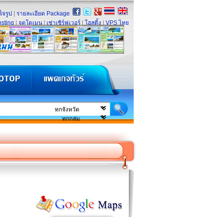
็จรูป
|
รายละเอียด Package
sting
|
จดโดเมน
|
เช่าเซิร์ฟเวอร์
|
โฮสติ้ง
|
VPS ไทย