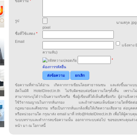
ข้อความ
*
รูป
นามสกุล .jpg,
pixel
ชื่อที่ใช้แสดง
*
Email
แจ้งทาง E
ความลับ)
*
ต้องการรหัสอื่น
ส่งข้อความ
ยกเลิก
ข้อความที่ท่านได้อ่าน เกิดจากการเขียนโดยสาธารณชน และส่งขึ้นมาแบ
อัตโนมัติ HotelDirect.in.th ไม่รับผิดชอบต่อข้อความใดๆทั้งสิ้น เพราะไม
สามารถระบุได้ว่าเป็นความจริงหรือ ชื่อผู้เขียนที่ได้เห็นคือชื่อจริง ผู้อ่านจึงคว
ใช้วิจารณญาณในการกลั่นกรอง และถ้าท่านพบเห็นข้อความใดที่ขัดต่
กฎหมายและศีลธรรม หรือเป็นการกลั่นแกล้งเพื่อให้เกิดความเสียหาย ต่อบุคค
หรือหน่วยงานใด กรุณาส่ง email มาที่ info@HotelDirect.in.th เพื่อให้ผู้ควบคุ
ระบบทราบและทำการลบข้อความนั้น ออกจากระบบต่อไป ขอขอบพระคุณล่ว
หน้า มา ณ โอกาสนี้