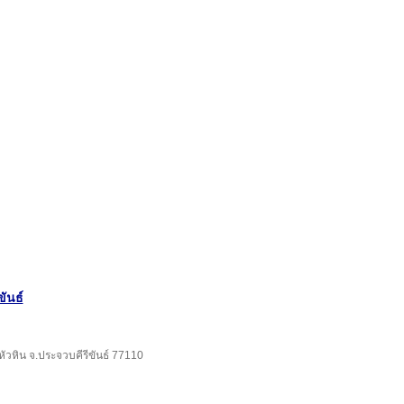
ขันธ์
อ.หัวหิน จ.ประจวบคีรีขันธ์ 77110