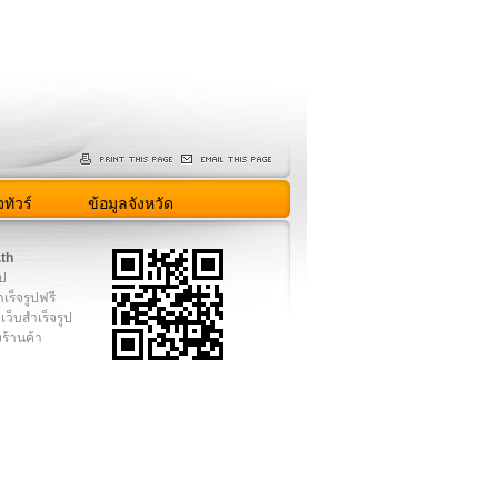
ทัวร์
ข้อมูลจังหวัด
.th
ูป
เร็จรูปฟรี
เว็บสำเร็จรูป
งร้านค้า