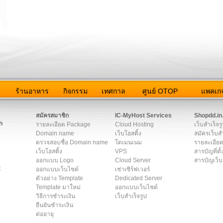
ว
ร้านอาหาร
กิจกรรม
เทศกาล
ศูนย์ OTOP
แพคเกจ
ต่อเรา
|
แผนผัง
|
ข่าวสาร
|
User Agreement
|
Privacy Policy
|
โฆษณา
สมัครสมาชิก
IC-MyHost Services
Shopdd.in
h
รายละเอียด Package
Cloud Hosting
เว็บสำเร็จร
Domain name
เว็บโฮสติ้ง
สมัครเว็บสำ
ตรวจสอบชื่อ Domain name
โดเมนเนม
รายละเอียด
เว็บโฮสติ้ง
VPS
สารบัญที่ตั้
ออกแบบ Logo
Cloud Server
สารบัญเว็บ
t
ออกแบบเว็บไซต์
เช่าเซิร์ฟเวอร์
ตัวอย่าง Template
Dedicated Server
Template มาใหม่
ออกแบบเว็บไซต์
วิธีการชำระเงิน
เว็บสำเร็จรูป
ยืนยันชำระเงิน
ต่ออายุ