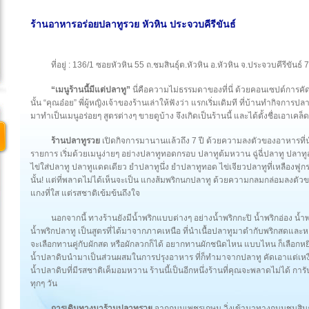
ร้านอาหารอร่อยปลาทูรวย หัวหิน ประจวบคีรีขันธ์
ที่อยู่ : 136/1 ซอยหัวหิน 55 ถ.ชมสินธุ์ต.หัวหิน อ.หัวหิน จ.ประจวบคีรีขันธ์
“เมนูร้านนี้มีแต่ปลาทู”
นี่คือความไม่ธรรมดาของที่นี่ ด้วยคอนเซปต์การคั
นั้น “คุณอ๋อย” พี่ผู้หญิงเจ้าของร้านเล่าให้ฟังว่า แรกเริ่มเดิมที ที่บ้านทำกิจ
มาทำเป็นเมนูอร่อยๆ สูตรต่างๆ ขายดูบ้าง จึงเกิดเป็นร้านนี้ และได้ตั้งชื่อเอาเคล็
ร้านปลาทูรวย
เปิดกิจการมานานแล้วถึง 7 ปี ด้วยความลงตัวของอาหารที่
รายการ เริ่มด้วยเมนูง่ายๆ อย่างปลาทูทอดกรอบ ปลาทูต้มหวาน ฉู่ฉี่ปลาทู ปล
ไข่ใส่ปลาทู ปลาทูแดดเดียว ยำปลาทูนึ่ง ยำปลาทูทอด ไข่เจียวปลาทูที่เหลืองฟ
นั้น! แต่ที่พลาดไม่ได้เห็นจะเป็น แกงส้มพริกนกปลาทู ด้วยความกลมกล่อมลงตัวข
แกงที่ใส แต่รสชาติเข้มข้นถึงใจ
นอกจากนี้ ทางร้านยังมีน้ำพริกแบบต่างๆ อย่างน้ำพริกกะปิ น้ำพริกอ่อง น้ำ
น้ำพริกปลาทู เป็นสูตรที่ได้มาจากภาคเหนือ ที่นำเนื้อปลาทูมาตำกับพริกสดและหอม
จะเลือกทานคู่กับผักสด หรือผักลวกก็ได้ อยากทานผักชนิดไหน แบบไหน ก็เลือกหยิ
น้ำปลาดิบนำมาเป็นส่วนผสมในการปรุงอาหาร ที่ก็ทำมาจากปลาทู คัดเอาแต่เหงือก
น้ำปลาดิบที่มีรสชาติเค็มอมหวาน ร้านนี้เป็นอีกหนึ่งร้านที่คุณจะพลาดไม่ได้ การัน
ทุกๆ วัน
การเดินทางมาร้านปลาทูรวย
จากถนนเพชรเกษม วิ่งเข้ามาทางถนนชมสินธุ์ (ห