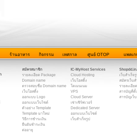
ว
ร้านอาหาร
กิจกรรม
เทศกาล
ศูนย์ OTOP
แพคเกจ
ต่อเรา
|
แผนผัง
|
ข่าวสาร
|
User Agreement
|
Privacy Policy
|
โฆษณา
สมัครสมาชิก
IC-MyHost Services
Shopdd.in
h
รายละเอียด Package
Cloud Hosting
เว็บสำเร็จร
Domain name
เว็บโฮสติ้ง
สมัครเว็บสำ
ตรวจสอบชื่อ Domain name
โดเมนเนม
รายละเอียด
เว็บโฮสติ้ง
VPS
สารบัญที่ตั้
ออกแบบ Logo
Cloud Server
สารบัญเว็บ
t
ออกแบบเว็บไซต์
เช่าเซิร์ฟเวอร์
ตัวอย่าง Template
Dedicated Server
Template มาใหม่
ออกแบบเว็บไซต์
วิธีการชำระเงิน
เว็บสำเร็จรูป
ยืนยันชำระเงิน
ต่ออายุ