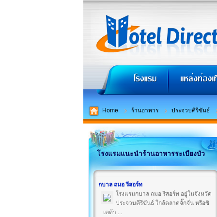
Home
ร้านอาหาร
ประจวบคีรีขันธ์
โรงแรมแนะนำร้านอาหารระเบียงบัว
กบาล ถมอ รีสอร์ท
โรงแรมกบาล ถมอ รีสอร์ท อยู่ในจังหวัด
ประจวบคีรีขันธ์ ใกล้ตลาดจั๊กจั่น หรือซิ
เคด้า ...