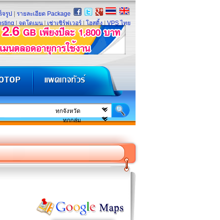
็จรูป
|
รายละเอียด Package
sting
|
จดโดเมน
|
เช่าเซิร์ฟเวอร์
|
โฮสติ้ง
|
VPS ไทย