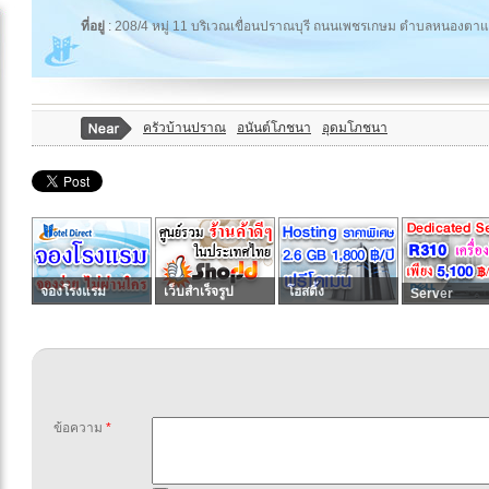
ที่อยู่
: 208/4 หมู่ 11 บริเวณเขื่อนปราณบุรี ถนนเพชรเกษม ตำบลหนองตา
ครัวบ้านปราณ
อนันต์โภชนา
อุดมโภชนา
จองโรงแรม
เว็บสำเร็จรูป
โฮสติ้ง
Server
ข้อความ
*