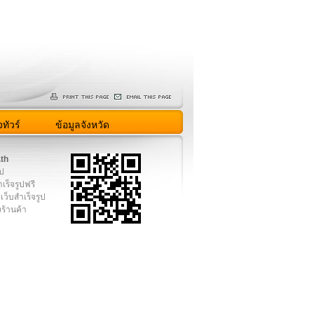
ทัวร์
ข้อมูลจังหวัด
.th
ูป
เร็จรูปฟรี
เว็บสำเร็จรูป
งร้านค้า