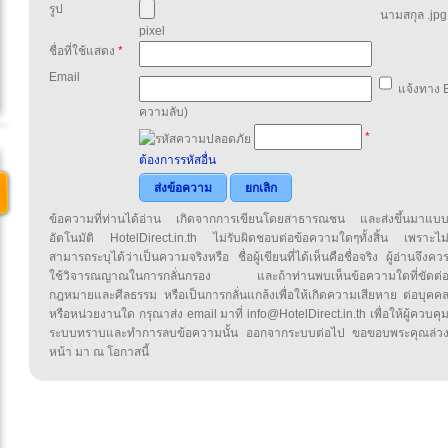
รูป
นามสกุล .jpg,
pixel
ชื่อที่ใช้แสดง
*
Email
แจ้งทาง E
ความลับ)
*
ต้องการรหัสอื่น
ส่งข้อความ
ยกเลิก
ข้อความที่ท่านได้อ่าน เกิดจากการเขียนโดยสาธารณชน และส่งขึ้นมาแบ
อัตโนมัติ HotelDirect.in.th ไม่รับผิดชอบต่อข้อความใดๆทั้งสิ้น เพราะไม
สามารถระบุได้ว่าเป็นความจริงหรือ ชื่อผู้เขียนที่ได้เห็นคือชื่อจริง ผู้อ่านจึงคว
ใช้วิจารณญาณในการกลั่นกรอง และถ้าท่านพบเห็นข้อความใดที่ขัดต่
กฎหมายและศีลธรรม หรือเป็นการกลั่นแกล้งเพื่อให้เกิดความเสียหาย ต่อบุคค
หรือหน่วยงานใด กรุณาส่ง email มาที่ info@HotelDirect.in.th เพื่อให้ผู้ควบคุ
ระบบทราบและทำการลบข้อความนั้น ออกจากระบบต่อไป ขอขอบพระคุณล่ว
หน้า มา ณ โอกาสนี้