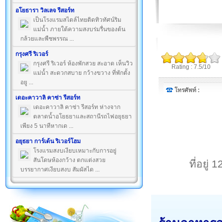
อโยธารา วิลเลจ รีสอร์ท
เป็นโรงแรมสไตล์ไทยติดทิวทัศน์ริม
แม่น้ำ ภายใต้ความสงบร่มรื่นของต้น
กล้วยและพืชพรรณ ...
กรุงศรี ริเวอร์
กรุงศรี ริเวอร์ ห้องพักสวย สะอาด เห็นวิว
Rating : 7.5/10
แม่น้ำ สะดวกสบาย กว้างขวาง ที่พักตั้ง
อยู ...
โทรศัพท์ :
เดอะคาวาลิ คาซ่า รีสอร์ท
เดอะคาวาลิ คาซ่า รีสอร์ท ห่างจาก
ตลาดน้ำอโยธยาและสถานีรถไฟอยุธยา
เพียง 5 นาทีหากเด ...
อยุธยา การ์เด้น ริเวอร์โฮม
โรงแรมสงบเงียบเหมาะกับการอยู่
สันโดษห้องกว้าง ตกแต่งสวย
ที่อยู
บรรยากาศเงียบสงบ สัมผัสได ...