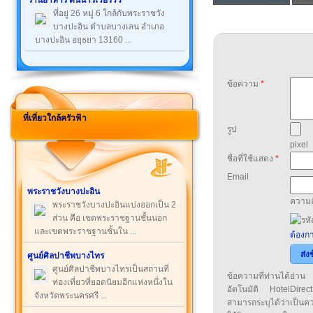
ร้านอาหาร ต้นน้ำริเวอร์วิว
ที่อยู่ 26 หมู่ 6 ใกล้กับพระราชวัง
บางปะอิน ตำบลบางเลน อำเภอ
บางปะอิน อยุธยา 13160 ...
ข้อความ
*
ที่เที่ยวใกล้ครัวฟ้า
รูป
pixel
ชื่อที่ใช้แสดง
*
Email
พระราชวังบางปะอิน
ความล
พระราชวังบางปะอินแบ่งออกเป็น 2
ส่วน คือ เขตพระราชฐานชั้นนอก
และเขตพระราชฐานชั้นใน ...
ต้องกา
ส่ง
ศูนย์ศิลปาชีพบางไทร
ศูนย์ศิลปาชีพบางไทรเป็นสถานที่
ข้อความที่ท่านได้อ่
ท่องเที่ยวที่ยอดนิยมอีกแห่งหนึ่งใน
อัตโนมัติ HotelDirect
จังหวัดพระนครศรี ...
สามารถระบุได้ว่าเป็นความ