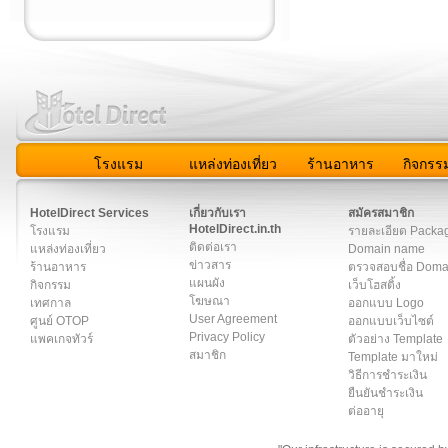
โรงแรม
แหล่งท่องเที่ยว
ร้านอาหาร
กิจกรร
สมาชิก
|
เกี่ยวกับเรา
|
ติดต่อเรา
|
แผนผัง
|
ข่าวสาร
|
User A
HotelDirect Services
เกี่ยวกับเรา
สมัครสมาชิก
HotelDirect.in.th
โรงแรม
รายละเอียด Packa
ติดต่อเรา
แหล่งท่องเที่ยว
Domain name
ข่าวสาร
ร้านอาหาร
ตรวจสอบชื่อ Dom
แผนผัง
กิจกรรม
เว็บโฮสติ้ง
โฆษณา
เทศกาล
ออกแบบ Logo
User Agreement
ศูนย์ OTOP
ออกแบบเว็บไซต์
Privacy Policy
แพคเกจทัวร์
ตัวอย่าง Template
สมาชิก
Template มาใหม่
วิธีการชำระเงิน
ยืนยันชำระเงิน
ต่ออายุ