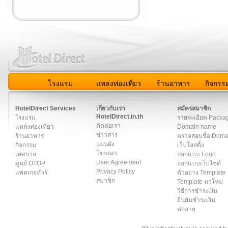
โรงแรม
แหล่งท่องเที่ยว
ร้านอาหาร
กิจกรร
สมาชิก
|
เกี่ยวกับเรา
|
ติดต่อเรา
|
แผนผัง
|
ข่าวสาร
|
User A
HotelDirect Services
เกี่ยวกับเรา
สมัครสมาชิก
HotelDirect.in.th
โรงแรม
รายละเอียด Packa
ติดต่อเรา
แหล่งท่องเที่ยว
Domain name
ข่าวสาร
ร้านอาหาร
ตรวจสอบชื่อ Dom
แผนผัง
กิจกรรม
เว็บโฮสติ้ง
โฆษณา
เทศกาล
ออกแบบ Logo
User Agreement
ศูนย์ OTOP
ออกแบบเว็บไซต์
Privacy Policy
แพคเกจทัวร์
ตัวอย่าง Template
สมาชิก
Template มาใหม่
วิธีการชำระเงิน
ยืนยันชำระเงิน
ต่ออายุ