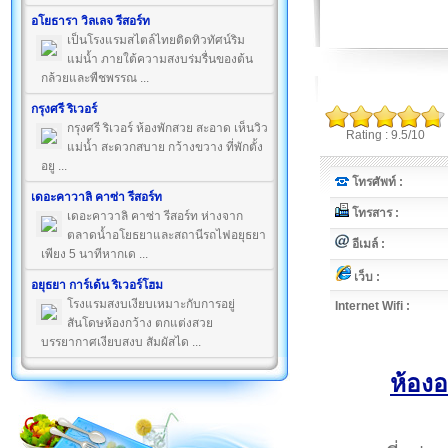
อโยธารา วิลเลจ รีสอร์ท
เป็นโรงแรมสไตล์ไทยติดทิวทัศน์ริม
แม่น้ำ ภายใต้ความสงบร่มรื่นของต้น
กล้วยและพืชพรรณ ...
กรุงศรี ริเวอร์
กรุงศรี ริเวอร์ ห้องพักสวย สะอาด เห็นวิว
Rating : 9.5/10
แม่น้ำ สะดวกสบาย กว้างขวาง ที่พักตั้ง
อยู ...
โทรศัพท์ :
เดอะคาวาลิ คาซ่า รีสอร์ท
โทรสาร :
เดอะคาวาลิ คาซ่า รีสอร์ท ห่างจาก
ตลาดน้ำอโยธยาและสถานีรถไฟอยุธยา
อีเมล์ :
เพียง 5 นาทีหากเด ...
เว็บ :
อยุธยา การ์เด้น ริเวอร์โฮม
โรงแรมสงบเงียบเหมาะกับการอยู่
Internet Wifi :
สันโดษห้องกว้าง ตกแต่งสวย
บรรยากาศเงียบสงบ สัมผัสได ...
ห้อง