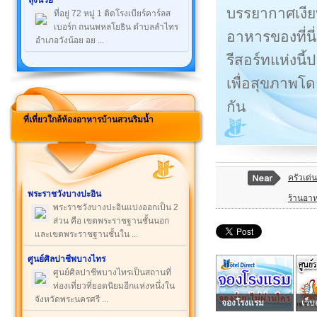
ลุงนวย
บรรยากาศเงีย
ที่อยู่ 72 หมู่ 1 ติดโรงเบียร์คาร์ลส
เบอร์ก ถนนพหลโยธิน ตำบลลำไทร
อาหารของที่นี
อำเภอวังน้อย อย ...
รีสอร์ทแห่งนี
เพื่อสุขภาพโ
กัน
ที่เที่ยวใกล้ห้องอาหารบ้านสวนริมน้ำ
ครัวเด่น
พระราชวังบางปะอิน
ร้านอาหา
พระราชวังบางปะอินแบ่งออกเป็น 2
ส่วน คือ เขตพระราชฐานชั้นนอก
และเขตพระราชฐานชั้นใน ...
ศูนย์ศิลปาชีพบางไทร
ศูนย์ศิลปาชีพบางไทรเป็นสถานที่
ท่องเที่ยวที่ยอดนิยมอีกแห่งหนึ่งใน
จังหวัดพระนครศรี ...
จองโรงแรม
เว็บ