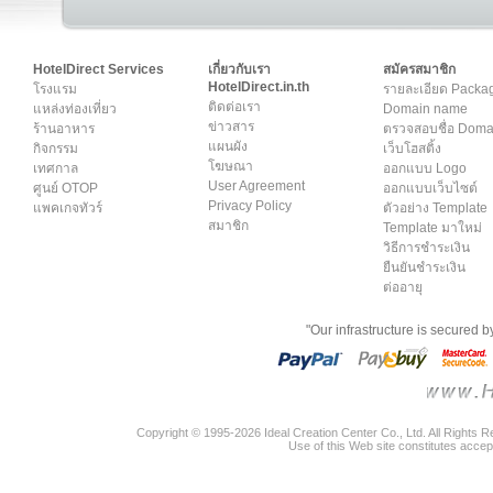
HotelDirect Services
เกี่ยวกับเรา
สมัครสมาชิก
HotelDirect.in.th
โรงแรม
รายละเอียด Packa
ติดต่อเรา
แหล่งท่องเที่ยว
Domain name
ข่าวสาร
ร้านอาหาร
ตรวจสอบชื่อ Dom
แผนผัง
กิจกรรม
เว็บโฮสติ้ง
โฆษณา
เทศกาล
ออกแบบ Logo
User Agreement
ศูนย์ OTOP
ออกแบบเว็บไซต์
Privacy Policy
แพคเกจทัวร์
ตัวอย่าง Template
สมาชิก
Template มาใหม่
วิธีการชำระเงิน
ยืนยันชำระเงิน
ต่ออายุ
"Our infrastructure is secured 
Copyright © 1995-2026 Ideal Creation Center Co., Ltd. All Rights 
Use of this Web site constitutes accep