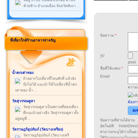
ที่อยู่ 373/2 ถนนเพชรเกษม ตำบล
ท้ายช้าง อำเภอเมือง จังหวัดพังงา ...
ข้อความ
*
ที่เที่ยวใกล้ร้านอาหารจ่าจรัญ
รูป
pixel
ชื่อที่ใช้แสดง
*
น้ำตกเต่าทอง
Email
ถ้าอยากไปเที่ยวที่ไหนสักที่ แล้วยัง
นึกไม่ได้ แนะนำให้ไปเที่ยวที่น้ำตก
ความล
เต่าทอง น้ำ ...
วัดสุวรรณคูหา
ต้องกา
วัดสุวรรณคูหาเป็นสถานที่ท่องเที่ยว
ส่ง
ที่แนะนำอย่างยิ่ง วัดสุวรรณคูหา ตั้ง
อยู่หมู่ที ...
ข้อความที่ท่านได้อ่
อัตโนมัติ HotelDirect
วัดราษฎร์อุปถัมภ์ (วัดบางเหรียง)
สามารถระบุได้ว่าเป็นความ
วัดราษฎร์อุปถัมภ์ (วัดบางเหรี
ใช้วิจารณญาณในการก