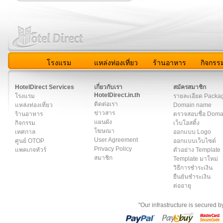
โรงแรม
แหล่งท่องเที่ยว
ร้านอาหาร
กิจกรร
สมาชิก
|
เกี่ยวกับเรา
|
ติดต่อเรา
|
แผนผัง
|
ข่าวสาร
|
User A
HotelDirect Services
เกี่ยวกับเรา
สมัครสมาชิก
HotelDirect.in.th
โรงแรม
รายละเอียด Packa
ติดต่อเรา
แหล่งท่องเที่ยว
Domain name
ข่าวสาร
ร้านอาหาร
ตรวจสอบชื่อ Dom
แผนผัง
กิจกรรม
เว็บโฮสติ้ง
โฆษณา
เทศกาล
ออกแบบ Logo
User Agreement
ศูนย์ OTOP
ออกแบบเว็บไซต์
Privacy Policy
แพคเกจทัวร์
ตัวอย่าง Template
สมาชิก
Template มาใหม่
วิธีการชำระเงิน
ยืนยันชำระเงิน
ต่ออายุ
"Our infrastructure is secured 