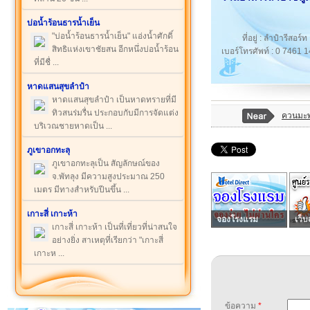
บ่อน้ำร้อนธารน้ำเย็น
"บ่อน้ำร้อนธารน้ำเย็น" แอ่งน้ำศักดิ์
ที่อยู่ : ลำปำรีสอร
สิทธิแห่งเขาชัยสน อีกหนึ่งบ่อน้ำร้อน
เบอร์โทรศัพท์ : 0 7461 
ที่มีชื่ ...
หาดแสนสุขลำปำ
หาดแสนสุขลำปำ เป็นหาดทรายที่มี
ทิวสนร่มรื่น ประกอบกับมีการจัดแต่ง
ควนมะพ
บริเวณชายหาดเป็น ...
ภูเขาอกทะลุ
ภูเขาอกทะลุเป็น สัญลักษณ์ของ
จ.พัทลุง มีความสูงประมาณ 250
เมตร มีทางสำหรับปีนขึ้น ...
เกาะสี่ เกาะห้า
จองโรงแรม
เว็บ
เกาะสี่ เกาะห้า เป็นที่เที่ยวที่น่าสนใจ
อย่างยิ่ง สาเหตุที่เรียกว่า "เกาะสี่
เกาะห ...
ข้อความ
*