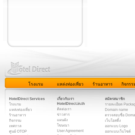
โรงแรม
แหล่งท่องเที่ยว
ร้านอาหาร
กิจกรร
สมาชิก
|
เกี่ยวกับเรา
|
ติดต่อเรา
|
แผนผัง
|
ข่าวสาร
|
User A
HotelDirect Services
เกี่ยวกับเรา
สมัครสมาชิก
HotelDirect.in.th
โรงแรม
รายละเอียด Packa
ติดต่อเรา
แหล่งท่องเที่ยว
Domain name
ข่าวสาร
ร้านอาหาร
ตรวจสอบชื่อ Dom
แผนผัง
กิจกรรม
เว็บโฮสติ้ง
โฆษณา
เทศกาล
ออกแบบ Logo
User Agreement
ศูนย์ OTOP
ออกแบบเว็บไซต์