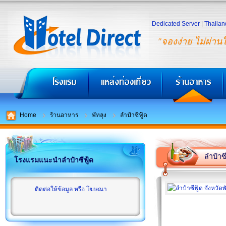
Dedicated Server
|
Thailan
"จองง่าย ไม่ผ่าน
Home
ร้านอาหาร
พัทลุง
ลำปำซีฟู้ด
ลำปำซี
โรงแรมแนะนำลำปำซีฟู้ด
ติดต่อให้ข้อมูล หรือ โฆษณา