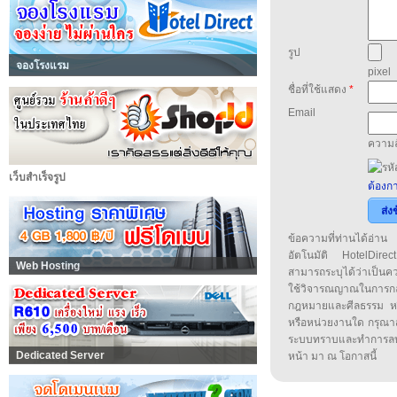
รูป
จองโรงแรม
pixel
ชื่อที่ใช้แสดง
*
Email
ความล
เว็บสำเร็จรูป
ต้องกา
ส่ง
ข้อความที่ท่านได้อ่
อัตโนมัติ HotelDirect
Web Hosting
สามารถระบุได้ว่าเป็นความ
ใช้วิจารณญาณในการก
กฎหมายและศีลธรรม หรือ
หรือหน่วยงานใด กรุณาส่ง
ระบบทราบและทำการลบ
Dedicated Server
หน้า มา ณ โอกาสนี้