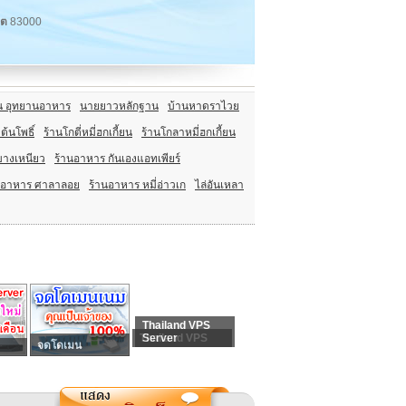
็ต
83000
 อุทยานอาหาร
นายยาวหลักฐาน
บ้านหาดราไวย
่ต้นโพธิ์
ร้านโกตี่หมี่ฮกเกี้ยน
ร้านโกลาหมี่ฮกเกี้ยน
นบางเหนียว
ร้านอาหาร กันเองแอทเพียร์
นอาหาร ศาลาลอย
ร้านอาหาร หมี่อ่าวเก
ไล่อันเหลา
Thailand VPS
Thailand VPS
Server
จดโดเมน