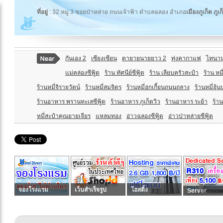
ที่อยู่
: 32 หมู่ 3 ซอยป่าหล่าย ถนนเจ้าฟ้า ตำบลฉลอง อำเภอ
เมืองภูเก็ต ภูเก
กันเอง 2
เซียงเซียน
ตายายนายยาว 2
ทุ่งคากาแฟ
ไทนาน
แม่คล่องซีฟู้ด
ร้าน ทัศนีย์ซีฟู้ด
ร้าน เลียบครัวสะปำ
ร้าน หมี
ร้านหมี่จิรายุวัตน์
ร้านหมี่สมจิตร
ร้านหมี่ฮกเกี้ยนถนนถลาง
ร้านหมี่ฮุ้
ร้านอาหาร พรานทะเลซีฟู้ด
ร้านอาหาร ภูเก็ตวิว
ร้านอาหาร ระย้า
ร้า
หมี่สะปำคุณยายเจียร
แหลมทอง
อ่าวฉลองซีฟู้ด
อ่าวป่าหล่ายซีฟู้ด
จองโรงแรม
เว็บสำเร็จรูป
โฮสติ้ง
Server