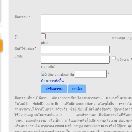
ข้อความ
*
รูป
นามสกุล .jpg,
pixel
ชื่อที่ใช้แสดง
*
Email
แจ้งทาง E
ความลับ)
*
ต้องการรหัสอื่น
ส่งข้อความ
ยกเลิก
ข้อความที่ท่านได้อ่าน เกิดจากการเขียนโดยสาธารณชน และส่งขึ้นมาแบ
อัตโนมัติ HotelDirect.in.th ไม่รับผิดชอบต่อข้อความใดๆทั้งสิ้น เพราะไม
สามารถระบุได้ว่าเป็นความจริงหรือ ชื่อผู้เขียนที่ได้เห็นคือชื่อจริง ผู้อ่านจึงคว
ใช้วิจารณญาณในการกลั่นกรอง และถ้าท่านพบเห็นข้อความใดที่ขัดต่
กฎหมายและศีลธรรม หรือเป็นการกลั่นแกล้งเพื่อให้เกิดความเสียหาย ต่อบุคค
หรือหน่วยงานใด กรุณาส่ง email มาที่ info@HotelDirect.in.th เพื่อให้ผู้ควบคุ
ระบบทราบและทำการลบข้อความนั้น ออกจากระบบต่อไป ขอขอบพระคุณล่ว