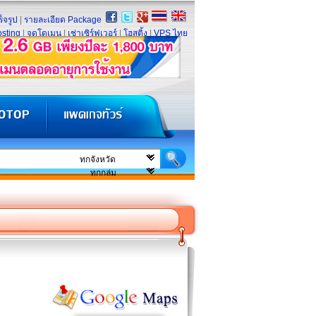
็จรูป
|
รายละเอียด Package
sting
|
จดโดเมน
|
เช่าเซิร์ฟเวอร์
|
โฮสติ้ง
|
VPS ไทย