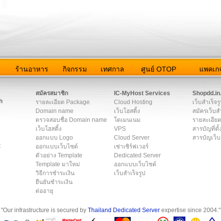
ว
ร้านอาหาร
กิจกรรม
เทศกาล
ศูนย์ OTOP
แพคเกจ
ต่อเรา
|
แผนผัง
|
ข่าวสาร
|
User Agreement
|
Privacy Policy
|
โฆษณา
สมัครสมาชิก
IC-MyHost Services
Shopdd.in
h
รายละเอียด Package
Cloud Hosting
เว็บสำเร็จร
Domain name
เว็บโฮสติ้ง
สมัครเว็บสำ
ตรวจสอบชื่อ Domain name
โดเมนเนม
รายละเอียด
เว็บโฮสติ้ง
VPS
สารบัญที่ตั้
ออกแบบ Logo
Cloud Server
สารบัญเว็บ
t
ออกแบบเว็บไซต์
เช่าเซิร์ฟเวอร์
ตัวอย่าง Template
Dedicated Server
Template มาใหม่
ออกแบบเว็บไซต์
วิธีการชำระเงิน
เว็บสำเร็จรูป
ยืนยันชำระเงิน
ต่ออายุ
"Our infrastructure is secured by
Thailand Dedicated Server
expertise since 2004."