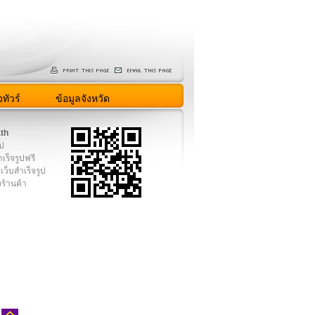
ทัวร์
ข้อมูลจังหวัด
.th
ูป
เร็จรูปฟรี
เว็บสำเร็จรูป
งร้านค้า