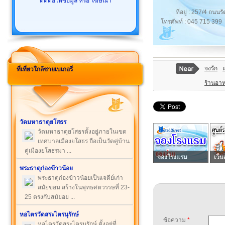
ติดต่อให้ข้อมูล หรือ โฆษณา
ที่อยู่ : 257/4 ถน
โทรศัพท์ : 045 715 399
จงรัก
ที่เที่ยวใกล้ชายเบเกอรี่
ร้านอา
วัดมหาธาตุยโสธร
วัดมหาธาตุยโสธรตั้งอยู่ภายในเขต
เทศบาลเมืองยโสธร ถือเป็นวัดคู่บ้าน
คู่เมืองยโสธรมา ...
จองโรงแรม
เว็บ
พระธาตุก่องข้าวน้อย
พระธาตุก่องข้าวน้อยเป็นเจดีย์เก่า
สมัยขอม สร้างในพุทธศตวรรษที่ 23-
25 ตรงกับสมัยอย ...
หอไตรวัดสระไตรนุรักษ์
ข้อความ
*
หอไตรวัดสระไตรนุรักษ์ ตั้งอยู่ที่