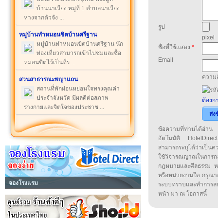
บ้านนาเวียง หมู่ที่ 1 ตำบลนาเวียง
ห่างจากตัวจัง ...
รูป
หมู่บ้านทำหมอนขิตบ้านศรีฐาน
pixel
หมู่บ้านทำหมอนขิตบ้านศรีฐาน นัก
ชื่อที่ใช้แสดง
*
ท่องเที่ยวสามารถเข้าไปชมและซื้อ
Email
หมอนขิตไว้เป็นที่ร ...
ความล
สวนสาธารณะพญาแถน
สถานที่พักผ่อนหย่อนใจทรงคุณค่า
ประจำจังหวัด มีผลดีต่อสภาพ
ต้องกา
ร่างกายและจิตใจของประชาช ...
ส่ง
ข้อความที่ท่านได้อ่
อัตโนมัติ HotelDirect
สามารถระบุได้ว่าเป็นความ
ใช้วิจารณญาณในการก
กฎหมายและศีลธรรม หรือ
หรือหน่วยงานใด กรุณาส่ง
จองโรงแรม
ระบบทราบและทำการลบ
หน้า มา ณ โอกาสนี้