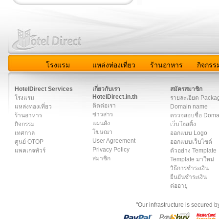
โรงแรม
แหล่งท่องเที่ยว
ร้านอาหาร
กิจกรร
สมาชิก
|
เกี่ยวกับเรา
|
ติดต่อเรา
|
แผนผัง
|
ข่าวสาร
|
User A
HotelDirect Services
เกี่ยวกับเรา
สมัครสมาชิก
HotelDirect.in.th
โรงแรม
รายละเอียด Packa
ติดต่อเรา
แหล่งท่องเที่ยว
Domain name
ข่าวสาร
ร้านอาหาร
ตรวจสอบชื่อ Dom
แผนผัง
กิจกรรม
เว็บโฮสติ้ง
โฆษณา
เทศกาล
ออกแบบ Logo
User Agreement
ศูนย์ OTOP
ออกแบบเว็บไซต์
Privacy Policy
แพคเกจทัวร์
ตัวอย่าง Template
สมาชิก
Template มาใหม่
วิธีการชำระเงิน
ยืนยันชำระเงิน
ต่ออายุ
"Our infrastructure is secured 