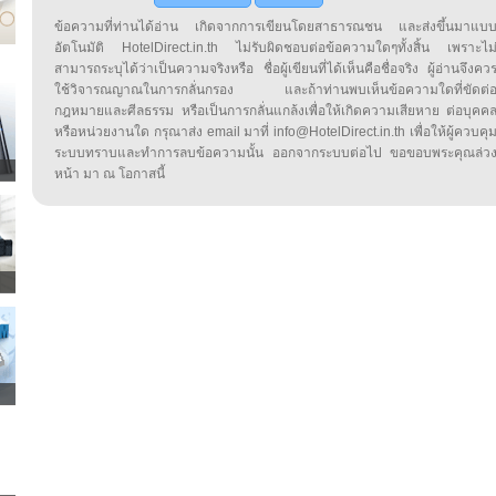
ข้อความที่ท่านได้อ่าน เกิดจากการเขียนโดยสาธารณชน และส่งขึ้นมาแบ
อัตโนมัติ HotelDirect.in.th ไม่รับผิดชอบต่อข้อความใดๆทั้งสิ้น เพราะไม
สามารถระบุได้ว่าเป็นความจริงหรือ ชื่อผู้เขียนที่ได้เห็นคือชื่อจริง ผู้อ่านจึงคว
ใช้วิจารณญาณในการกลั่นกรอง และถ้าท่านพบเห็นข้อความใดที่ขัดต่
กฎหมายและศีลธรรม หรือเป็นการกลั่นแกล้งเพื่อให้เกิดความเสียหาย ต่อบุคค
หรือหน่วยงานใด กรุณาส่ง email มาที่ info@HotelDirect.in.th เพื่อให้ผู้ควบคุ
ระบบทราบและทำการลบข้อความนั้น ออกจากระบบต่อไป ขอขอบพระคุณล่ว
หน้า มา ณ โอกาสนี้