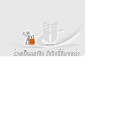
บ
่
ร
อ
ล
ม
ง