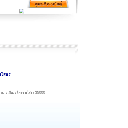
ดยโสธร
ง อำเภอเมืองยโสธร ยโสธร 35000