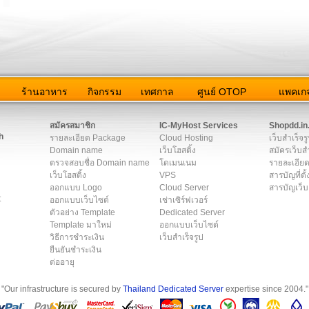
ว
ร้านอาหาร
กิจกรรม
เทศกาล
ศูนย์ OTOP
แพคเกจ
ต่อเรา
|
แผนผัง
|
ข่าวสาร
|
User Agreement
|
Privacy Policy
|
โฆษณา
สมัครสมาชิก
IC-MyHost Services
Shopdd.in
h
รายละเอียด Package
Cloud Hosting
เว็บสำเร็จร
Domain name
เว็บโฮสติ้ง
สมัครเว็บสำ
ตรวจสอบชื่อ Domain name
โดเมนเนม
รายละเอียด
เว็บโฮสติ้ง
VPS
สารบัญที่ตั้
ออกแบบ Logo
Cloud Server
สารบัญเว็บ
t
ออกแบบเว็บไซต์
เช่าเซิร์ฟเวอร์
ตัวอย่าง Template
Dedicated Server
Template มาใหม่
ออกแบบเว็บไซต์
วิธีการชำระเงิน
เว็บสำเร็จรูป
ยืนยันชำระเงิน
ต่ออายุ
"Our infrastructure is secured by
Thailand Dedicated Server
expertise since 2004."