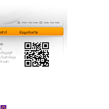
ทัวร์
ข้อมูลจังหวัด
.th
ูป
เร็จรูปฟรี
เว็บสำเร็จรูป
งร้านค้า