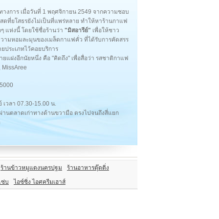
ทางการ เมื่อวันที่ 1 พฤศจิกายน 2549 จากความชอบ
สดที่ยโสธรยังไม่เป็นที่แพร่หลาย ทำให้หาร้านกาแฟ
 แห่งนี้ โดยใช้ชื่อร้านว่า
"มิสอารีย์"
เพื่อให้ชาว
ะความหอมละมุนของเมล็ดกาแฟคั่ว ที่ได้รับการคัดสรร
หลายประเภทไว้คอยบริการ
แฝงอีกนัยหนึ่ง คือ "คิดถึง" เพื่อสื่อว่า รสชาติกาแฟ
ee, MissAree
35000
ย์ เวลา 07.30-15.00 น.
์ ผ่านตลาดเก่าทางด้านขวามือ ตรงไปจนถึงสี่แยก
อ
ร้านข้าวหมูแดงนครปฐม
ร้านอาหารตุ๊ดติ่ง
แซ่บ
ไอซ์ซิ่ง ไอศครีมเฮาส์