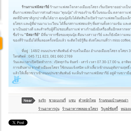
ร้านกาแฟมิสอารีย์
ร้านกาแฟสดใจกลางเมืองยโสธร เริ่มเปิดขายอย่างเป็น
ดื่มกาแฟสดเป็นการส่วนตัวของ "คุณนุ้ย" เจ้าของร้าน ซึ่งในขณะนั้น ตลาดกาแฟ
สดที่มีรสชาติถูกปากดื่มได้ยาก คุณนุ้ยจึงได้ตัดสินใจเปิดร้านกาแฟสดในเมืองเล็กๆ
ยโสธร และผู้ที่ผ่านมาแวะเวียน ได้ลิ้มรสกาแฟสดแท้ๆ ที่ผสานทั้งความเข้ม แล
มาเป็นอย่างดี และสำหรับผู้ที่ไม่ชอบดื่มกาแฟ ทางร้านยังมีเครื่องดื่มอีกหลาก
ชื่อร้าน
"มิสอารีย์"
มีที่มาจากชื่อของคุณนุ้ย คือนางสาวอารีย์ และก็ยังมีความหมาย
ของที่ร้านเมื่อได้ลิ้มลองครั้งหนึ่งแล้ว จะติดใจมิรู้ลืม ดังสโลแกนที่ว่า miss coff
ที่อยู่ : 148/2 ถนนประชาสัมพันธ์ ตำบลในเมือง อำเภอเมืองยโสธร ยโสธร 
โทรศัพท์ : 045 711 823, 081 660 2769
วันและเวลาเปิดปิดทำการ : เปิดทุกวัน จันทร์ - เสาร์ เวลา 07.30-17.00 น. อาทิต
การเดินทาง จากตัวเมืองยโสธร ใช้ถนนแจ้งสนิท แล้วเลี้ยวเข้าถนนอุทัยรามฤทธิ
แล้วให้เลี้ยวขวาเข้าถนนประชาสัมพันธ์ จะเห็นร้านกาแฟมิสอารีย์ อยู่ด้านขวามื
จงรัก
ชายเบเกอรี่
แซบ
ตำหนักไทย
ร้านขนมบ้านคุณย่า
ร้านอาหารปูน
ร้านอาหารพลอย-ยโสธร
วิบูลย์ชัยสุกี้
หม่อง