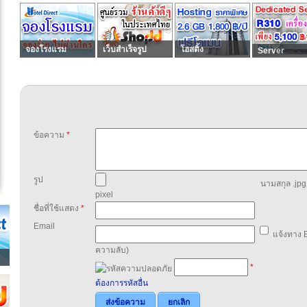
จองโรงแรม
เว็บสำเร็จรูป
โฮสติ้ง
Server
ข้อความ
*
รูป
นามสกุล .jpg,
pixel
ชื่อที่ใช้แสดง
*
Email
แจ้งทาง E
ความลับ)
*
ต้องการรหัสอื่น
ส่งข้อความ
ยกเลิก