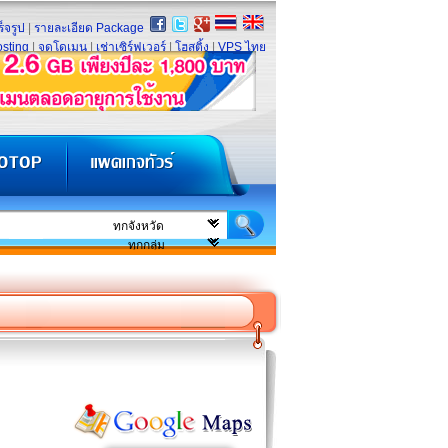
็จรูป
|
รายละเอียด Package
sting
|
จดโดเมน
|
เช่าเซิร์ฟเวอร์
|
โฮสติ้ง
|
VPS ไทย