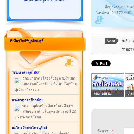
ติดต่อให้ข้อมูล หรือ โฆษณา
ที่อยู่ : 455/22 ถ
โทรศัพท์ : 0 4572 4481
จงรัก
ที่เที่ยวใกล้วิบูลย์ชัยสุกี้
ร้านอาหา
วัดมหาธาตุยโสธร
วัดมหาธาตุยโสธรตั้งอยู่ภายในเขต
เทศบาลเมืองยโสธร ถือเป็นวัดคู่บ้าน
คู่เมืองยโสธรมา ...
จองโรงแรม
เว็บ
พระธาตุก่องข้าวน้อย
พระธาตุก่องข้าวน้อยเป็นเจดีย์เก่า
สมัยขอม สร้างในพุทธศตวรรษที่ 23-
25 ตรงกับสมัยอย ...
หอไตรวัดสระไตรนุรักษ์
ข้อความ
*
หอไตรวัดสระไตรนุรักษ์ ตั้งอยู่ที่