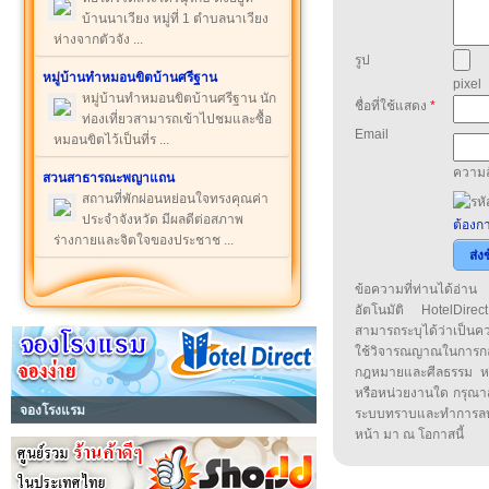
บ้านนาเวียง หมู่ที่ 1 ตำบลนาเวียง
ห่างจากตัวจัง ...
รูป
หมู่บ้านทำหมอนขิตบ้านศรีฐาน
pixel
หมู่บ้านทำหมอนขิตบ้านศรีฐาน นัก
ชื่อที่ใช้แสดง
*
ท่องเที่ยวสามารถเข้าไปชมและซื้อ
Email
หมอนขิตไว้เป็นที่ร ...
ความล
สวนสาธารณะพญาแถน
สถานที่พักผ่อนหย่อนใจทรงคุณค่า
ประจำจังหวัด มีผลดีต่อสภาพ
ต้องกา
ร่างกายและจิตใจของประชาช ...
ส่ง
ข้อความที่ท่านได้อ่
อัตโนมัติ HotelDirect
สามารถระบุได้ว่าเป็นความ
ใช้วิจารณญาณในการก
กฎหมายและศีลธรรม หรือ
หรือหน่วยงานใด กรุณาส่ง
จองโรงแรม
ระบบทราบและทำการลบ
หน้า มา ณ โอกาสนี้