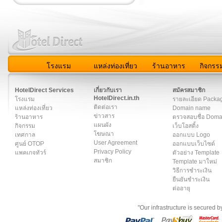
โรงแรม
แหล่งท่องเที่ยว
ร้านอาหาร
กิจกรร
สมาชิก
|
เกี่ยวกับเรา
|
ติดต่อเรา
|
แผนผัง
|
ข่าวสาร
|
User A
HotelDirect Services
เกี่ยวกับเรา
สมัครสมาชิก
HotelDirect.in.th
โรงแรม
รายละเอียด Packa
ติดต่อเรา
แหล่งท่องเที่ยว
Domain name
ข่าวสาร
ร้านอาหาร
ตรวจสอบชื่อ Dom
แผนผัง
กิจกรรม
เว็บโฮสติ้ง
โฆษณา
เทศกาล
ออกแบบ Logo
User Agreement
ศูนย์ OTOP
ออกแบบเว็บไซต์
Privacy Policy
แพคเกจทัวร์
ตัวอย่าง Template
สมาชิก
Template มาใหม่
วิธีการชำระเงิน
ยืนยันชำระเงิน
ต่ออายุ
"Our infrastructure is secured 