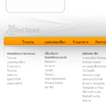
โรงแรม
แหล่งท่องเที่ยว
ร้านอาหาร
กิจกรร
สมาชิก
|
เกี่ยวกับเรา
|
ติดต่อเรา
|
แผนผัง
|
ข่าวสาร
|
User A
HotelDirect Services
เกี่ยวกับเรา
สมัครสมาชิก
HotelDirect.in.th
โรงแรม
รายละเอียด Packa
ติดต่อเรา
แหล่งท่องเที่ยว
Domain name
ข่าวสาร
ร้านอาหาร
ตรวจสอบชื่อ Dom
แผนผัง
กิจกรรม
เว็บโฮสติ้ง
โฆษณา
เทศกาล
ออกแบบ Logo
User Agreement
ศูนย์ OTOP
ออกแบบเว็บไซต์
Privacy Policy
แพคเกจทัวร์
ตัวอย่าง Template
สมาชิก
Template มาใหม่
วิธีการชำระเงิน
ยืนยันชำระเงิน
ต่ออายุ