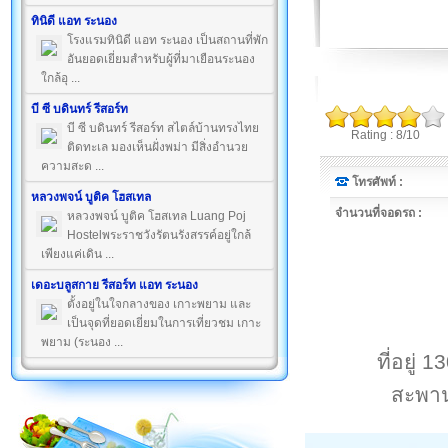
ทินิดี แอท ระนอง
โรงแรมทินิดี แอท ระนอง เป็นสถานที่พัก
อันยอดเยี่ยมสำหรับผู้ที่มาเยือนระนอง
ใกล้อุ ...
บี ซี บดินทร์ รีสอร์ท
บี ซี บดินทร์ รีสอร์ท สไตล์บ้านทรงไทย
Rating : 8/10
ติดทะเล มองเห็นฝั่งพม่า มีสิ่งอำนวย
ความสะด ...
โทรศัพท์ :
หลวงพจน์ บูติค โฮสเทล
จำนวนที่จอดรถ :
หลวงพจน์ บูติค โฮสเทล Luang Poj
Hostelพระราชวังรัตนรังสรรค์อยู่ใกล้
เพียงแค่เดิน ...
เดอะบลูสกาย รีสอร์ท แอท ระนอง
ตั้งอยู่ในใจกลางของ เกาะพยาม และ
เป็นจุดที่ยอดเยี่ยมในการเที่ยวชม เกาะ
พยาม (ระนอง ...
ที่อยู่
สะพาน