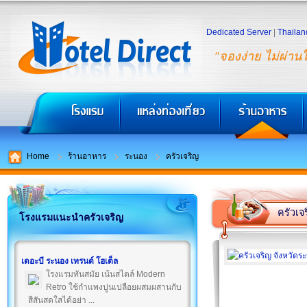
Dedicated Server
|
Thailan
"จองง่าย ไม่ผ่าน
Home
ร้านอาหาร
ระนอง
ครัวเจริญ
ครัวเจ
โรงแรมแนะนำครัวเจริญ
เดอะบี ระนอง เทรนด์ โฮเต็ล
โรงแรมทันสมัย เน้นสไตล์ Modern
Retro ใช้กำแพงปูนเปลือยผสมผสานกับ
สีสันสดใสได้อย่า ...