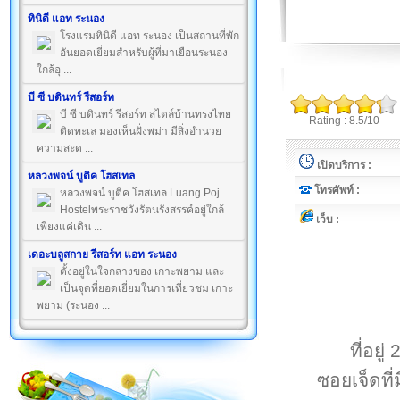
ทินิดี แอท ระนอง
โรงแรมทินิดี แอท ระนอง เป็นสถานที่พัก
อันยอดเยี่ยมสำหรับผู้ที่มาเยือนระนอง
ใกล้อุ ...
บี ซี บดินทร์ รีสอร์ท
บี ซี บดินทร์ รีสอร์ท สไตล์บ้านทรงไทย
Rating : 8.5/10
ติดทะเล มองเห็นฝั่งพม่า มีสิ่งอำนวย
ความสะด ...
เปิดบริการ :
หลวงพจน์ บูติค โฮสเทล
โทรศัพท์ :
หลวงพจน์ บูติค โฮสเทล Luang Poj
Hostelพระราชวังรัตนรังสรรค์อยู่ใกล้
เว็บ :
เพียงแค่เดิน ...
เดอะบลูสกาย รีสอร์ท แอท ระนอง
ตั้งอยู่ในใจกลางของ เกาะพยาม และ
เป็นจุดที่ยอดเยี่ยมในการเที่ยวชม เกาะ
พยาม (ระนอง ...
ที่อย
ซอยเจ็ดท