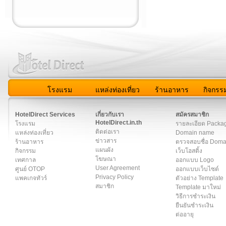
โรงแรม
แหล่งท่องเที่ยว
ร้านอาหาร
กิจกรร
สมาชิก
|
เกี่ยวกับเรา
|
ติดต่อเรา
|
แผนผัง
|
ข่าวสาร
|
User A
HotelDirect Services
เกี่ยวกับเรา
สมัครสมาชิก
HotelDirect.in.th
โรงแรม
รายละเอียด Packa
ติดต่อเรา
แหล่งท่องเที่ยว
Domain name
ข่าวสาร
ร้านอาหาร
ตรวจสอบชื่อ Dom
แผนผัง
กิจกรรม
เว็บโฮสติ้ง
โฆษณา
เทศกาล
ออกแบบ Logo
User Agreement
ศูนย์ OTOP
ออกแบบเว็บไซต์
Privacy Policy
แพคเกจทัวร์
ตัวอย่าง Template
สมาชิก
Template มาใหม่
วิธีการชำระเงิน
ยืนยันชำระเงิน
ต่ออายุ