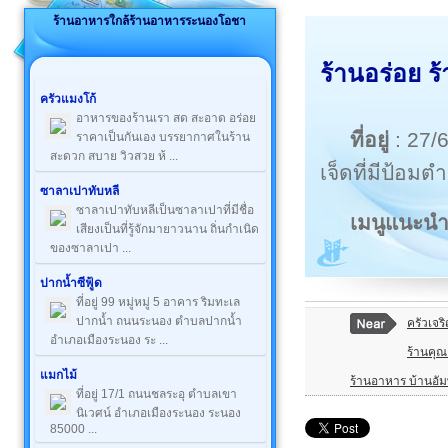
ร้านอาหารใกล้ร้านอาหารระนองโอชา
ร้านอร่อย 
ครัวแมงโก้
อาหารของร้านเรา สด สะอาด อร่อย
ที่อยู่
: 27/
ราคาเป็นกันเอง บรรยากาศในร้าน
สะดวก สบาย วิวสวย ห้ ...
เจ็ดที่มีป้อ
ซาลาเปาทับหลี
ซาลาเปาทับหลีเป็นซาลาเปาที่มีชื่อ
เมนูแนะน
เสียงเป็นที่รู้จักมายาวนาน ถิ่นกำเนิด
ของซาลาเปา ...
ปากน้ำซีฟู้ด
ที่อยู่ 99 หมู่หมู่ 5 อาคาร ริมทะเล
ปากน้ำ ถนนระนอง ตำบลปากน้ำ
ครัวเจร
อำเภอเมืองระนอง ระ ...
ร้านคุ
แมกไม้
ร้านอาหาร บ้านอั
ที่อยู่ 17/1 ถนนชลระอุ ตำบลเขา
นิเวศน์ อำเภอเมืองระนอง ระนอง
85000 ...