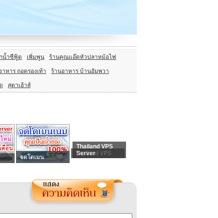
น้ำซีฟู้ด
เพิ่มพูน
ร้านคุณแอ๊ดหัวปลาหม้อไฟ
อาหาร ถอดรองเท้า
ร้านอาหาร บ้านอัมพวา
้ด
สุตาเฮ้าส์
Thailand VPS
Thailand VPS
Server
จดโดเมน