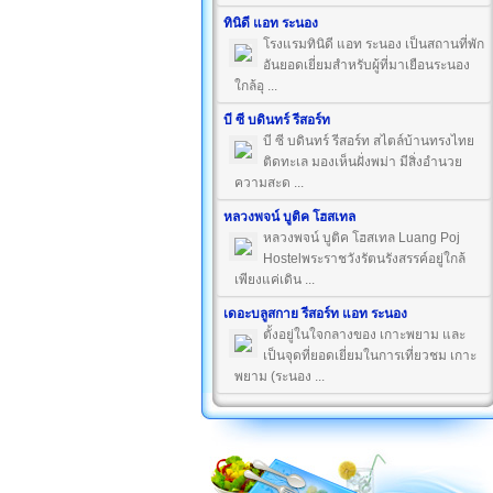
ทินิดี แอท ระนอง
โรงแรมทินิดี แอท ระนอง เป็นสถานที่พัก
อันยอดเยี่ยมสำหรับผู้ที่มาเยือนระนอง
ใกล้อุ ...
บี ซี บดินทร์ รีสอร์ท
บี ซี บดินทร์ รีสอร์ท สไตล์บ้านทรงไทย
ติดทะเล มองเห็นฝั่งพม่า มีสิ่งอำนวย
ความสะด ...
หลวงพจน์ บูติค โฮสเทล
หลวงพจน์ บูติค โฮสเทล Luang Poj
Hostelพระราชวังรัตนรังสรรค์อยู่ใกล้
เพียงแค่เดิน ...
เดอะบลูสกาย รีสอร์ท แอท ระนอง
ตั้งอยู่ในใจกลางของ เกาะพยาม และ
เป็นจุดที่ยอดเยี่ยมในการเที่ยวชม เกาะ
พยาม (ระนอง ...