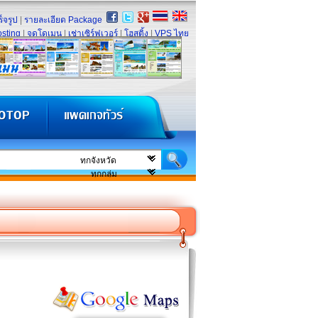
็จรูป
|
รายละเอียด Package
sting
|
จดโดเมน
|
เช่าเซิร์ฟเวอร์
|
โฮสติ้ง
|
VPS ไทย