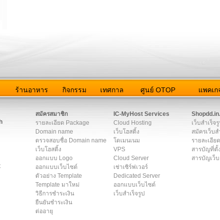
ว
ร้านอาหาร
กิจกรรม
เทศกาล
ศูนย์ OTOP
แพคเกจ
ต่อเรา
|
แผนผัง
|
ข่าวสาร
|
User Agreement
|
Privacy Policy
|
โฆษณา
สมัครสมาชิก
IC-MyHost Services
Shopdd.in
h
รายละเอียด Package
Cloud Hosting
เว็บสำเร็จร
Domain name
เว็บโฮสติ้ง
สมัครเว็บสำ
ตรวจสอบชื่อ Domain name
โดเมนเนม
รายละเอียด
เว็บโฮสติ้ง
VPS
สารบัญที่ตั้
ออกแบบ Logo
Cloud Server
สารบัญเว็บ
t
ออกแบบเว็บไซต์
เช่าเซิร์ฟเวอร์
ตัวอย่าง Template
Dedicated Server
Template มาใหม่
ออกแบบเว็บไซต์
วิธีการชำระเงิน
เว็บสำเร็จรูป
ยืนยันชำระเงิน
ต่ออายุ