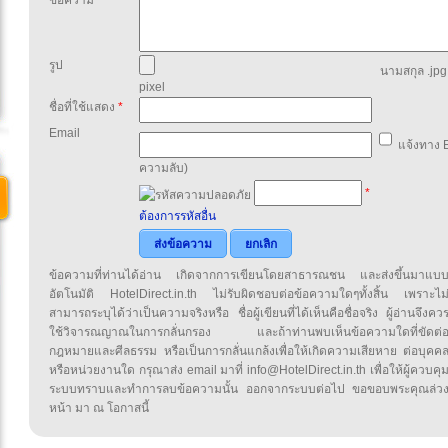
ข้อความ
*
รูป
นามสกุล .jpg,
pixel
ชื่อที่ใช้แสดง
*
Email
แจ้งทาง E
ความลับ)
*
ต้องการรหัสอื่น
ส่งข้อความ
ยกเลิก
ข้อความที่ท่านได้อ่าน เกิดจากการเขียนโดยสาธารณชน และส่งขึ้นมาแบ
อัตโนมัติ HotelDirect.in.th ไม่รับผิดชอบต่อข้อความใดๆทั้งสิ้น เพราะไม
สามารถระบุได้ว่าเป็นความจริงหรือ ชื่อผู้เขียนที่ได้เห็นคือชื่อจริง ผู้อ่านจึงคว
ใช้วิจารณญาณในการกลั่นกรอง และถ้าท่านพบเห็นข้อความใดที่ขัดต่
กฎหมายและศีลธรรม หรือเป็นการกลั่นแกล้งเพื่อให้เกิดความเสียหาย ต่อบุคค
หรือหน่วยงานใด กรุณาส่ง email มาที่ info@HotelDirect.in.th เพื่อให้ผู้ควบคุ
ระบบทราบและทำการลบข้อความนั้น ออกจากระบบต่อไป ขอขอบพระคุณล่ว
หน้า มา ณ โอกาสนี้