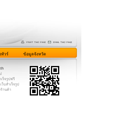
ทัวร์
ข้อมูลจังหวัด
.th
ูป
เร็จรูปฟรี
เว็บสำเร็จรูป
งร้านค้า