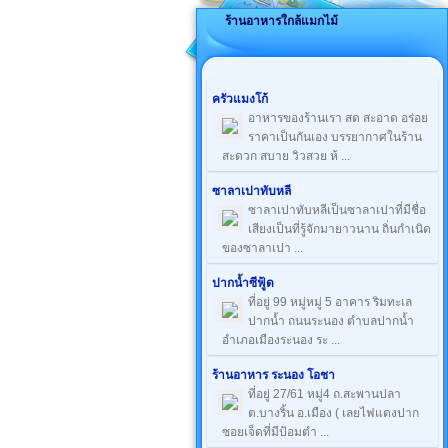
ร้านอาหารใกล้แมกไม้
ครัวแมงโก้
อาหารของร้านเรา สด สะอาด อร่อย
ราคาเป็นกันเอง บรรยากาศในร้าน
สะดวก สบาย วิวสวย ห้ ...
ซาลาเปาทับหลี
ซาลาเปาทับหลีเป็นซาลาเปาที่มีชื่อ
เสียงเป็นที่รู้จักมายาวนาน ถิ่นกำเนิด
ของซาลาเปา ...
ปากน้ำซีฟู้ด
ที่อยู่ 99 หมู่หมู่ 5 อาคาร ริมทะเล
ปากน้ำ ถนนระนอง ตำบลปากน้ำ
อำเภอเมืองระนอง ระ ...
ร้านอาหาร ระนอง โอชา
ที่อยู่ 27/61 หมู่4 ถ.สะพานปลา
ต.บางริ้น อ.เมือง ( เลยไฟแดงปาก
ซอยเจ็ดที่มีป้อมตำ ...