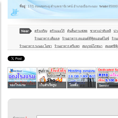
ที่อยู่
: 17/1 ถนนชลระอุ ตำบลเขานิเวศน์ อำเภอเมืองระนอง
ระนอง
85000
ครัวเจริญ
ครัวแมงโก้
คุ้นลิ้นกาแฟสด
ซาลาเปาทับหลี
ปาก
ร้านอาหาร เคียงเล
ร้านอาหาร เจแอนด์ทีฟู้ดแอนด์ไอซ์
ร้าน
ร้านอาหาร ระนอง โอชา
ร้านอาหาร ศรีแพร
สมบูรณ์โภชนา
สมยศซีฟู
จองโรงแรม
เว็บสำเร็จรูป
โฮสติ้ง
Server