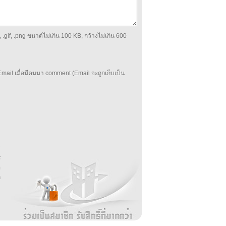
 .gif, .png ขนาด์ไม่เกิน 100 KB, กว้างไม่เกิน 600
mail เมื่อมีคนมา comment (Email จะถูกเก็บเป็น
บ
่
ร
อ
ล
ม
ง