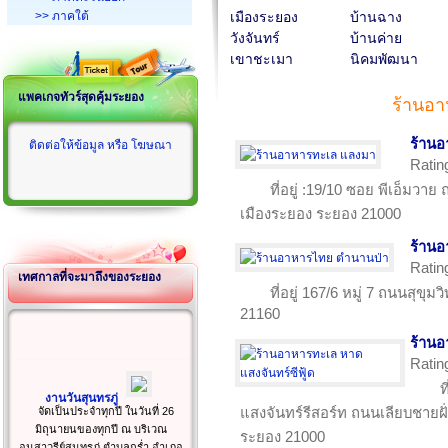
>> ภาคใต้
เมืองระยอง
บ้านฉาง
วังจันทร์
บ้านค่าย
เขาชะเมา
นิคมพัฒนา
แพคเกจทัวร์สุดคุ้มระยอง
ร้านอ
ร้าน
ติดต่อให้ข้อมูล หรือ โฆษณา
Ratin
ที่อยู่ :19/10 ซอย พีเอ็มว
เมืองระยอง ระยอง 21000
ร้าน
Ratin
เทศกาลที่จะมาถึงของระยอง
ที่อยู่ 167/6 หมู่ 7 ถนนสุข
21160
ร้านอ
Ratin
ท
งานวันสุนทรภู่
แสงจันทร์รีสอร์ท ถนนเลียบชายฝ
จัดเป็นประจำทุกปี ในวันที่ 26
มิถุนายนของทุกปี ณ บริเวณ
ระยอง 21000
อนุสาวรีย์สุนทรภู่ ตำบลกร่ำ อำเภอ