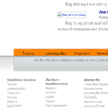
ที่อยู่ 36/3 หมู่ 6 ต.มาบข่
ภัตต
Ratin
ที่อยู่ 71 หมู่ 10 บริเวณด
ละลอก ตำบลหนองละลอก อำเภอบ
โรงแรม
แหล่งท่องเที่ยว
ร้านอาหาร
กิจกรร
สมาชิก
|
เกี่ยวกับเรา
|
ติดต่อเรา
|
แผนผัง
|
ข่าวสาร
|
User A
HotelDirect Services
เกี่ยวกับเรา
สมัครสมาชิก
HotelDirect.in.th
โรงแรม
รายละเอียด Packa
ติดต่อเรา
แหล่งท่องเที่ยว
Domain name
ข่าวสาร
ร้านอาหาร
ตรวจสอบชื่อ Dom
แผนผัง
กิจกรรม
เว็บโฮสติ้ง
โฆษณา
เทศกาล
ออกแบบ Logo
User Agreement
ศูนย์ OTOP
ออกแบบเว็บไซต์