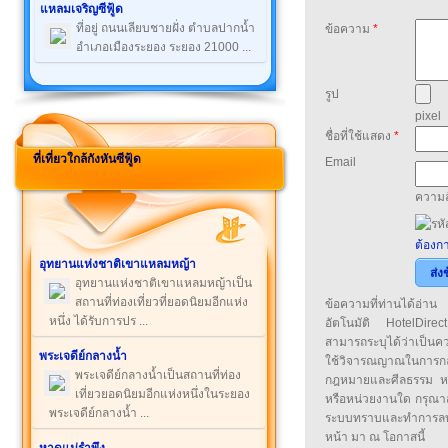
แหลมเจริญซีฟู้ด
ที่อยู่ ถนนเลียบชายฝั่ง ตำบลปากน้ำ
ข้อความ
*
อำเภอเมืองระยอง ระยอง 21000 ...
รูป
pixel
ชื่อที่ใช้แสดง
*
ที่เที่ยวใกล้กังหันซีฟู้ด
Email
ความล
ต้องกา
อุทยานแห่งชาติเขาแหลมหญ้า
ส่ง
อุทยานแห่งชาติเขาแหลมหญ้าเป็น
สถานที่ท่องเที่ยวที่ยอดนิยมอีกแห่ง
ข้อความที่ท่านได้อ่
หนึ่ง ได้รับการปร ...
อัตโนมัติ HotelDirect
สามารถระบุได้ว่าเป็นความ
พระเจดีย์กลางน้ำ
ใช้วิจารณญาณในการก
พระเจดีย์กลางน้ำเป็นสถานที่ท่อง
กฎหมายและศีลธรรม หรือ
เที่ยวยอดนิยมอีกแห่งหนึ่งในระยอง
หรือหน่วยงานใด กรุณาส่ง
พระเจดีย์กลางน้ำ ...
ระบบทราบและทำการลบ
หน้า มา ณ โอกาสนี้