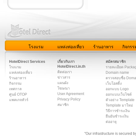
โรงแรม
แหล่งท่องเที่ยว
ร้านอาหาร
กิจกรร
สมาชิก
|
เกี่ยวกับเรา
|
ติดต่อเรา
|
แผนผัง
|
ข่าวสาร
|
User A
HotelDirect Services
เกี่ยวกับเรา
สมัครสมาชิก
HotelDirect.in.th
โรงแรม
รายละเอียด Packa
ติดต่อเรา
แหล่งท่องเที่ยว
Domain name
ข่าวสาร
ร้านอาหาร
ตรวจสอบชื่อ Dom
แผนผัง
กิจกรรม
เว็บโฮสติ้ง
โฆษณา
เทศกาล
ออกแบบ Logo
User Agreement
ศูนย์ OTOP
ออกแบบเว็บไซต์
Privacy Policy
แพคเกจทัวร์
ตัวอย่าง Template
สมาชิก
Template มาใหม่
วิธีการชำระเงิน
ยืนยันชำระเงิน
ต่ออายุ
"Our infrastructure is secured 