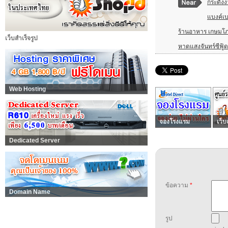
กระดังง
แบงค์เบส
ร้านอาหาร เกษมโ
เว็บสำเร็จรูป
หาดแสงจันทร์ซีฟู้ด
Web Hosting
จองโรงแรม
เว็บ
Dedicated Server
ข้อความ
*
Domain Name
รูป