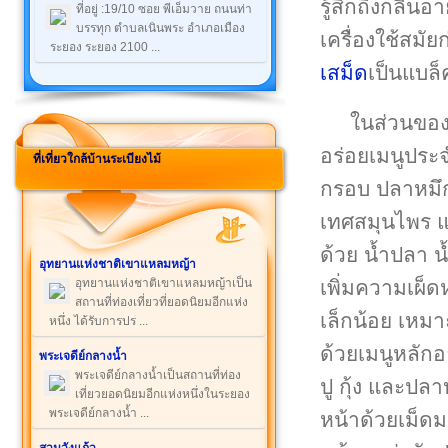
รู้สึกถึงกลิ่น
ที่อยู่ :19/10 ซอย พีเอ็มวาย ถนนท่า
บรรทุก ตำบลเนินพระ อำเภอเมือง
เครื่องใช้สมั
ระยอง ระยอง 2100 ...
เสม็ด
เป็นแบล
ในส่วนของเ
อร่อยเมนูประ
ที่เที่ยวใกล้บ้านระเบียงไม้
กรอบ ปลาหมึก
เทศสมุนไพร แค
ด้วย น้ำปลา 
อุทยานแห่งชาติเขาแหลมหญ้า
เพิ่มความเผ็ด
อุทยานแห่งชาติเขาแหลมหญ้าเป็น
สถานที่ท่องเที่ยวที่ยอดนิยมอีกแห่ง
เล็กน้อย เหมา
หนึ่ง ได้รับการปร ...
ด้วยเมนูหลักอ
พระเจดีย์กลางน้ำ
พระเจดีย์กลางน้ำเป็นสถานที่ท่อง
ปู กุ้ง และปล
เที่ยวยอดนิยมอีกแห่งหนึ่งในระยอง
พระเจดีย์กลางน้ำ ...
หน้าด้วยเม็ดม