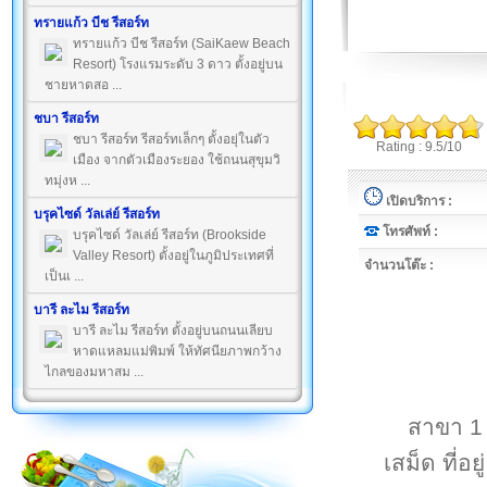
ทรายแก้ว บีช รีสอร์ท
ทรายแก้ว บีช รีสอร์ท (SaiKaew Beach
Resort) โรงแรมระดับ 3 ดาว ตั้งอยู่บน
ชายหาดสอ ...
ชบา รีสอร์ท
ชบา รีสอร์ท รีสอร์ทเล็กๆ ตั้งอยุ่ในตัว
Rating : 9.5/10
เมือง จากตัวเมืองระยอง ใช้ถนนสุขุมวิ
ทมุ่งห ...
เปิดบริการ :
บรุคไซด์ วัลเล่ย์ รีสอร์ท
โทรศัพท์ :
บรุคไซด์ วัลเล่ย์ รีสอร์ท (Brookside
Valley Resort) ตั้งอยู่ในภูมิประเทศที่
จำนวนโต๊ะ :
เป็นเ ...
บารี ละไม รีสอร์ท
บารี ละไม รีสอร์ท ตั้งอยู่บนถนนเลียบ
หาดแหลมแม่พิมพ์ ให้ทัศนียภาพกว้าง
ไกลของมหาสม ...
สาขา 1 
เสม็ด ที่อ