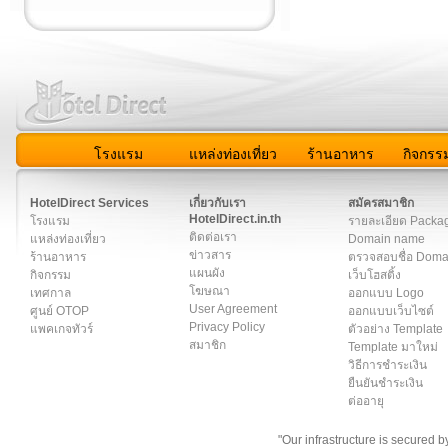
โรงแรม
แหล่งท่องเที่ยว
ร้านอาหาร
กิจกรร
สมาชิก
|
เกี่ยวกับเรา
|
ติดต่อเรา
|
แผนผัง
|
ข่าวสาร
|
User A
HotelDirect Services
เกี่ยวกับเรา
สมัครสมาชิก
HotelDirect.in.th
โรงแรม
รายละเอียด Packa
ติดต่อเรา
แหล่งท่องเที่ยว
Domain name
ข่าวสาร
ร้านอาหาร
ตรวจสอบชื่อ Dom
แผนผัง
กิจกรรม
เว็บโฮสติ้ง
โฆษณา
เทศกาล
ออกแบบ Logo
User Agreement
ศูนย์ OTOP
ออกแบบเว็บไซต์
Privacy Policy
แพคเกจทัวร์
ตัวอย่าง Template
สมาชิก
Template มาใหม่
วิธีการชำระเงิน
ยืนยันชำระเงิน
ต่ออายุ
"Our infrastructure is secured 