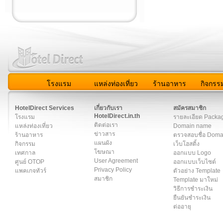
โรงแรม
แหล่งท่องเที่ยว
ร้านอาหาร
กิจกรร
สมาชิก
|
เกี่ยวกับเรา
|
ติดต่อเรา
|
แผนผัง
|
ข่าวสาร
|
User A
HotelDirect Services
เกี่ยวกับเรา
สมัครสมาชิก
HotelDirect.in.th
โรงแรม
รายละเอียด Packa
ติดต่อเรา
แหล่งท่องเที่ยว
Domain name
ข่าวสาร
ร้านอาหาร
ตรวจสอบชื่อ Dom
แผนผัง
กิจกรรม
เว็บโฮสติ้ง
โฆษณา
เทศกาล
ออกแบบ Logo
User Agreement
ศูนย์ OTOP
ออกแบบเว็บไซต์
Privacy Policy
แพคเกจทัวร์
ตัวอย่าง Template
สมาชิก
Template มาใหม่
วิธีการชำระเงิน
ยืนยันชำระเงิน
ต่ออายุ