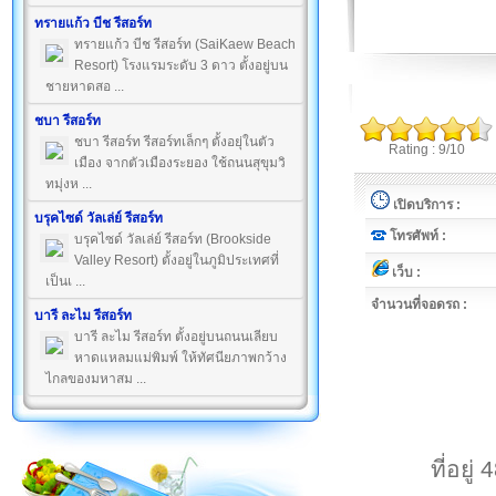
ทรายแก้ว บีช รีสอร์ท
ทรายแก้ว บีช รีสอร์ท (SaiKaew Beach
Resort) โรงแรมระดับ 3 ดาว ตั้งอยู่บน
ชายหาดสอ ...
ชบา รีสอร์ท
ชบา รีสอร์ท รีสอร์ทเล็กๆ ตั้งอยุ่ในตัว
Rating : 9/10
เมือง จากตัวเมืองระยอง ใช้ถนนสุขุมวิ
ทมุ่งห ...
เปิดบริการ :
บรุคไซด์ วัลเล่ย์ รีสอร์ท
โทรศัพท์ :
บรุคไซด์ วัลเล่ย์ รีสอร์ท (Brookside
Valley Resort) ตั้งอยู่ในภูมิประเทศที่
เว็บ :
เป็นเ ...
จำนวนที่จอดรถ :
บารี ละไม รีสอร์ท
บารี ละไม รีสอร์ท ตั้งอยู่บนถนนเลียบ
หาดแหลมแม่พิมพ์ ให้ทัศนียภาพกว้าง
ไกลของมหาสม ...
ที่อยู