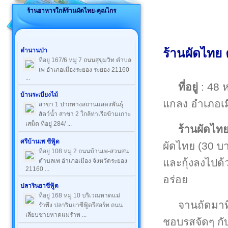
ร้านอาหารใกล้ร้านผัดไทย-คุณไกร
ร้านผัดไทย 
ตำนานป่า
ที่อยู่ 167/6 หมู่ 7 ถนนสุขุมวิท ตำบล
เพ อำเภอเมืองระยอง ระยอง 21160
...
ที่อยู่
: 48 ห
บ้านระเบียงไม้
แกลง อำเภอเ
สาขา 1 ปากทางสถานแสดงพันธุ์
สัตว์น้ำ สาขา 2 ใกล้ท่าเรือข้ามเกาะ
เสม็ด ที่อยู่ 284/ ...
ร้านผัดไท
ศรีบ้านเพ ซีฟู้ด
ผัดไทย (30 บาท)
ที่อยู่ 108 หมู่ 2 ถนนบ้านเพ-สวนสน
และกุ้งลงไปด้
ตำบลเพ อำเภอเมือง จังหวัดระยอง
21160 ...
อร่อย
ปลารินยาซีฟู้ด
ที่อยู่ 168 หมู่ 10 บริเวณหาดแม่
จานถัดมาท
รำพึง ปลารินยาซีฟู้ดรีสอร์ท ถนน
เลียบชายหาดแม่รำพ ...
ชอบรสจัดๆ กับ