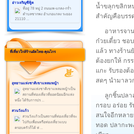
อ่าวเจริญซีฟู้ด
น้ำขลุกขลิกหน
ที่อยู่ 78 หมู่ 2 ถนนเพ-แกลง-กร่ำ
ตำบลซากพง อำเภอแกลง ระยอง
สำคัญคือบรรดา
21110 ...
อาหารจานเด
ก๋วยเตี๋ยว ช
แล้ว ทางร้านย
ที่เที่ยวใกล้ร้านผัดไทย-คุณไกร
ต้องยกให้ กรรเ
แกะ รับรองต้อ
สดๆ นำมาลวก ท
อุทยานแห่งชาติเขาแหลมหญ้า
อุทยานแห่งชาติเขาแหลมหญ้าเป็น
ลูกชิ้นปลา
สถานที่ท่องเที่ยวที่ยอดนิยมอีกแห่ง
หนึ่ง ได้รับการปร ...
กรอบ อร่อย รั
สวนวังแก้ว
สนใจอีกหลายจา
สวนวังแก้วเป็นสถานที่ท่องเที่ยวที่จะ
ไปกับเพื่อนหรือท่องเที่ยวแบบ
ทอด ปลากะพงน
ครอบครัวก็ได้ ห่ ...