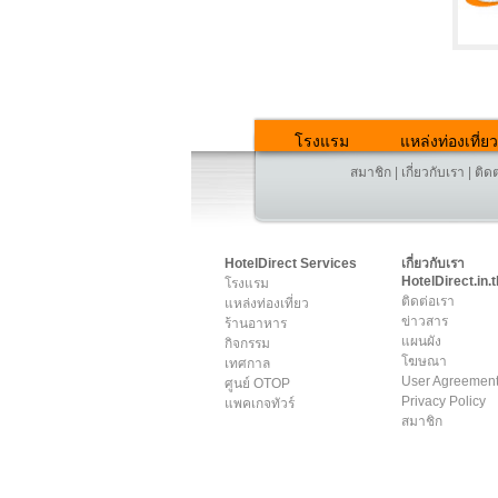
โรงแรม
แหล่งท่องเที่ยว
สมาชิก
|
เกี่ยวกับเรา
|
ติด
HotelDirect Services
เกี่ยวกับเรา
HotelDirect.in.t
โรงแรม
ติดต่อเรา
แหล่งท่องเที่ยว
ข่าวสาร
ร้านอาหาร
แผนผัง
กิจกรรม
โฆษณา
เทศกาล
User Agreemen
ศูนย์ OTOP
Privacy Policy
แพคเกจทัวร์
สมาชิก