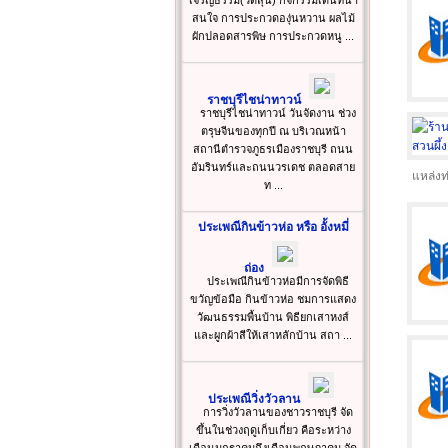
เจริญธรรม(วัดสุน) กิจกรรมเด่นที่น่า
สนใจ การประกวดองุ่นหวาน ผลไม้
ผักปลอดสารพิษ การประกวดหนู ...
ราชบุรีไชน่าทาวน์
ราชบุรีไชน่าทาวน์ วันจัดงาน ช่วง
ตรุษจีนของทุกปี ณ บริเวณหน้า
สถานีตำรวจภูธรเมืองราชบุรี ถนน
อัมรินทร์และถนนวรเดช ตลอดสาย
แหล่งท
ท ...
ประเพณีกินข้าวห่อ หรือ อั้งหมี่
ถ่อง
ประเพณีกินข้าวห่อมีการจัดพิธี
ขวัญข้อมือ กินข้าวห่อ ชมการแสดง
วัฒนธรรมพื้นบ้าน พิธียกเสาหงส์
และผูกผ้าสีให้เสาหลักบ้าน สถา ...
ประเพณีวิ่งวัวลาน
การวิ่งวัวลานของชาวราชบุรี จัด
ขึ้นในช่วงฤดูเก็บเกี่ยว คือระหว่าง