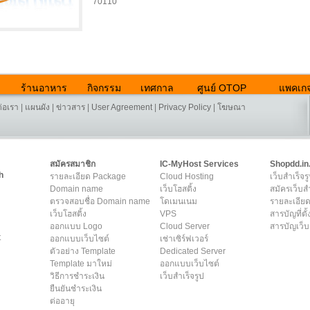
70110
ร้านอาหาร
กิจกรรม
เทศกาล
ศูนย์ OTOP
แพคเกจ
ต่อเรา
|
แผนผัง
|
ข่าวสาร
|
User Agreement
|
Privacy Policy
|
โฆษณา
สมัครสมาชิก
IC-MyHost Services
Shopdd.in
h
รายละเอียด Package
Cloud Hosting
เว็บสำเร็จร
Domain name
เว็บโฮสติ้ง
สมัครเว็บสำ
ตรวจสอบชื่อ Domain name
โดเมนเนม
รายละเอียด
เว็บโฮสติ้ง
VPS
สารบัญที่ตั้
ออกแบบ Logo
Cloud Server
สารบัญเว็บ
t
ออกแบบเว็บไซต์
เช่าเซิร์ฟเวอร์
ตัวอย่าง Template
Dedicated Server
Template มาใหม่
ออกแบบเว็บไซต์
วิธีการชำระเงิน
เว็บสำเร็จรูป
ยืนยันชำระเงิน
ต่ออายุ