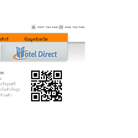
ทัวร์
ข้อมูลจังหวัด
.th
ูป
เร็จรูปฟรี
เว็บสำเร็จรูป
งร้านค้า