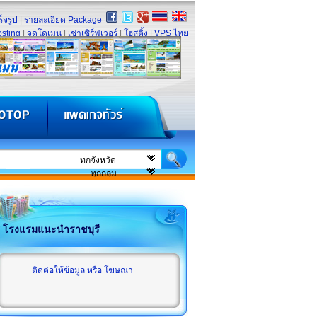
็จรูป
|
รายละเอียด Package
sting
|
จดโดเมน
|
เช่าเซิร์ฟเวอร์
|
โฮสติ้ง
|
VPS ไทย
โรงแรมแนะนำราชบุรี
ติดต่อให้ข้อมูล หรือ โฆษณา