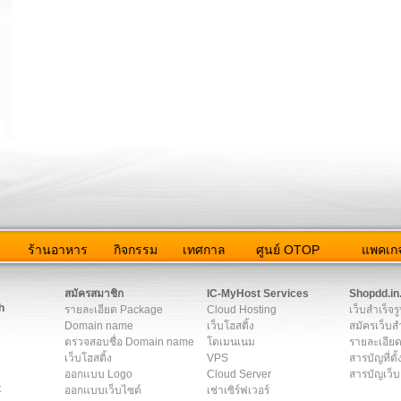
ว
ร้านอาหาร
กิจกรรม
เทศกาล
ศูนย์ OTOP
แพคเกจ
ต่อเรา
|
แผนผัง
|
ข่าวสาร
|
User Agreement
|
Privacy Policy
|
โฆษณา
สมัครสมาชิก
IC-MyHost Services
Shopdd.in
h
รายละเอียด Package
Cloud Hosting
เว็บสำเร็จร
Domain name
เว็บโฮสติ้ง
สมัครเว็บสำ
ตรวจสอบชื่อ Domain name
โดเมนเนม
รายละเอียด
เว็บโฮสติ้ง
VPS
สารบัญที่ตั้
ออกแบบ Logo
Cloud Server
สารบัญเว็บ
t
ออกแบบเว็บไซต์
เช่าเซิร์ฟเวอร์