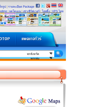
็จรูป
|
รายละเอียด Package
sting
|
จดโดเมน
|
เช่าเซิร์ฟเวอร์
|
โฮสติ้ง
|
VPS ไทย