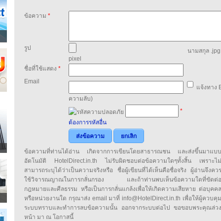
ข้อความ
*
รูป
นามสกุล .jpg,
pixel
ชื่อที่ใช้แสดง
*
Email
แจ้งทาง E
ความลับ)
*
ต้องการรหัสอื่น
ส่งข้อความ
ยกเลิก
ข้อความที่ท่านได้อ่าน เกิดจากการเขียนโดยสาธารณชน และส่งขึ้นมาแบ
อัตโนมัติ HotelDirect.in.th ไม่รับผิดชอบต่อข้อความใดๆทั้งสิ้น เพราะไม
สามารถระบุได้ว่าเป็นความจริงหรือ ชื่อผู้เขียนที่ได้เห็นคือชื่อจริง ผู้อ่านจึงคว
ใช้วิจารณญาณในการกลั่นกรอง และถ้าท่านพบเห็นข้อความใดที่ขัดต่
กฎหมายและศีลธรรม หรือเป็นการกลั่นแกล้งเพื่อให้เกิดความเสียหาย ต่อบุคค
หรือหน่วยงานใด กรุณาส่ง email มาที่ info@HotelDirect.in.th เพื่อให้ผู้ควบคุ
ระบบทราบและทำการลบข้อความนั้น ออกจากระบบต่อไป ขอขอบพระคุณล่ว
หน้า มา ณ โอกาสนี้