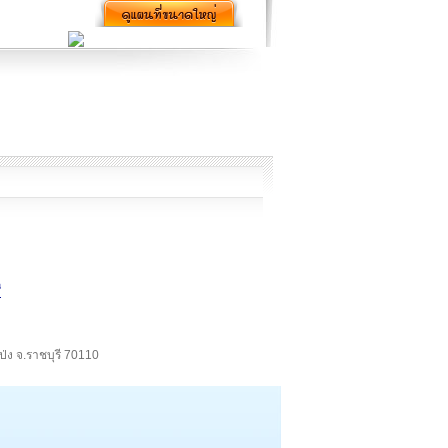
ี
โป่ง จ.ราชบุรี 70110