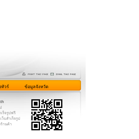
ทัวร์
ข้อมูลจังหวัด
.th
ูป
เร็จรูปฟรี
เว็บสำเร็จรูป
งร้านค้า