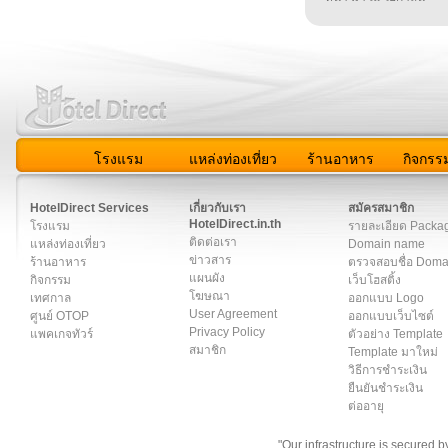
โรงแรม
แหล่งท่องเที่ยว
ร้านอาหาร
กิจกรร
สมาชิก
|
เกี่ยวกับเรา
|
ติดต่อเรา
|
แผนผัง
|
ข่าวสาร
|
User A
HotelDirect Services
เกี่ยวกับเรา
สมัครสมาชิก
HotelDirect.in.th
โรงแรม
รายละเอียด Packa
ติดต่อเรา
แหล่งท่องเที่ยว
Domain name
ข่าวสาร
ร้านอาหาร
ตรวจสอบชื่อ Dom
แผนผัง
กิจกรรม
เว็บโฮสติ้ง
โฆษณา
เทศกาล
ออกแบบ Logo
User Agreement
ศูนย์ OTOP
ออกแบบเว็บไซต์
Privacy Policy
แพคเกจทัวร์
ตัวอย่าง Template
สมาชิก
Template มาใหม่
วิธีการชำระเงิน
ยืนยันชำระเงิน
ต่ออายุ
"Our infrastructure is secured 