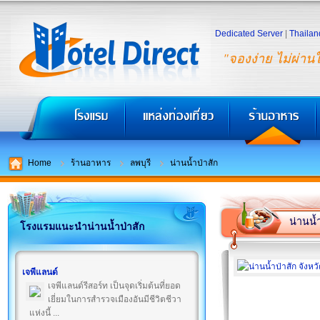
Dedicated Server
|
Thailan
"จองง่าย ไม่ผ่าน
Home
ร้านอาหาร
ลพบุรี
น่านน้ำป่าสัก
น่านน้
โรงแรมแนะนำน่านน้ำป่าสัก
เจพีแลนด์
เจพีแลนด์รีสอร์ท เป็นจุดเริ่มต้นที่ยอด
เยี่ยมในการสำรวจเมืองอันมีชีวิตชีวา
แห่งนี้ ...