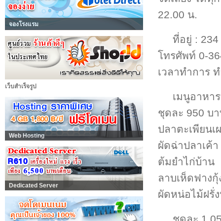
22.00 น.
จองโรงแรม
ที่อยู่ : 
โทรศัพท์ 0-3
เวลาทำการ ทำ
เว็บสำเร็จรูป
เมนูอาหาร
ชุดละ 950 บ
ปลาตะเพียนเผ
Web Hosting
ผัดฉ่าปลาเค้า
ต้มยำไก่บ้าน
ลาบเห็ดฟางกุ
Dedicated Server
ผัดหน่อไม้ฝรั่
ชุดละ 1,0