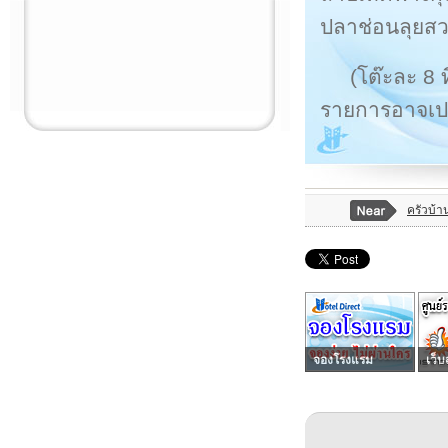
ปลาช่อนลุยส
(โต๊ะละ 8 
รายการอาจเป
ครัวบ้
จองโรงแรม
เว็บ