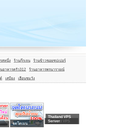
รสหนึ่ง
ร้านกุ๊กเจน
ร้านข้าวซอยซุปเปอร์
านอาหารครัว312
ร้านอาหารพรนารายณ์
ด์
เสบียง
เฮือนชมวัง
Thailand VPS
Thailand VPS
Server
จดโดเมน