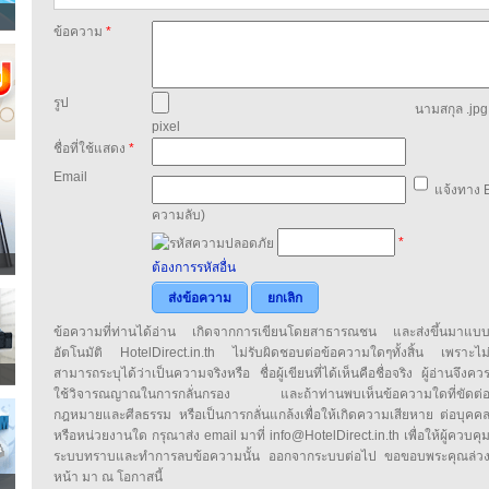
ข้อความ
*
รูป
นามสกุล .jpg,
pixel
ชื่อที่ใช้แสดง
*
Email
แจ้งทาง E
ความลับ)
*
ต้องการรหัสอื่น
ส่งข้อความ
ยกเลิก
ข้อความที่ท่านได้อ่าน เกิดจากการเขียนโดยสาธารณชน และส่งขึ้นมาแบ
อัตโนมัติ HotelDirect.in.th ไม่รับผิดชอบต่อข้อความใดๆทั้งสิ้น เพราะไม
สามารถระบุได้ว่าเป็นความจริงหรือ ชื่อผู้เขียนที่ได้เห็นคือชื่อจริง ผู้อ่านจึงคว
ใช้วิจารณญาณในการกลั่นกรอง และถ้าท่านพบเห็นข้อความใดที่ขัดต่
กฎหมายและศีลธรรม หรือเป็นการกลั่นแกล้งเพื่อให้เกิดความเสียหาย ต่อบุคค
หรือหน่วยงานใด กรุณาส่ง email มาที่ info@HotelDirect.in.th เพื่อให้ผู้ควบคุ
ระบบทราบและทำการลบข้อความนั้น ออกจากระบบต่อไป ขอขอบพระคุณล่ว
หน้า มา ณ โอกาสนี้