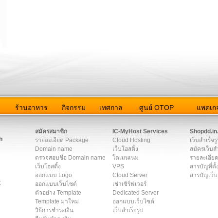
ว
ร้านอาหาร
กิจกรรม
เทศกาล
ศูนย์ OTOP
แพคเกจ
ต่อเรา
|
แผนผัง
|
ข่าวสาร
|
User Agreement
|
Privacy Policy
|
โฆษณา
สมัครสมาชิก
IC-MyHost Services
Shopdd.in
h
รายละเอียด Package
Cloud Hosting
เว็บสำเร็จร
Domain name
เว็บโฮสติ้ง
สมัครเว็บสำ
ตรวจสอบชื่อ Domain name
โดเมนเนม
รายละเอียด
เว็บโฮสติ้ง
VPS
สารบัญที่ตั้
ออกแบบ Logo
Cloud Server
สารบัญเว็บ
t
ออกแบบเว็บไซต์
เช่าเซิร์ฟเวอร์
ตัวอย่าง Template
Dedicated Server
Template มาใหม่
ออกแบบเว็บไซต์
วิธีการชำระเงิน
เว็บสำเร็จรูป