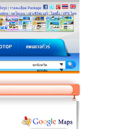
็จรูป
|
รายละเอียด Package
sting
|
จดโดเมน
|
เช่าเซิร์ฟเวอร์
|
โฮสติ้ง
|
VPS ไทย