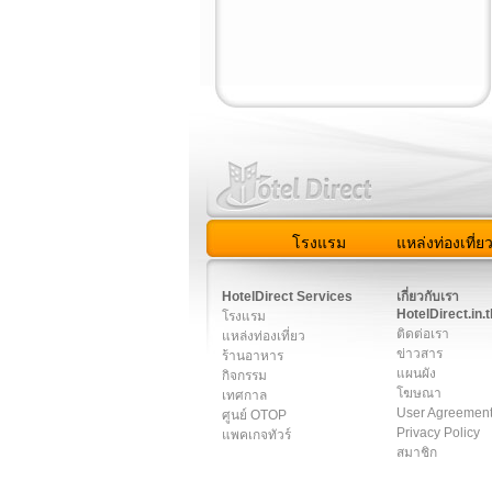
โรงแรม
แหล่งท่องเที่ย
สมาชิก
|
เกี่ยวกับเรา
|
ติด
HotelDirect Services
เกี่ยวกับเรา
HotelDirect.in.t
โรงแรม
ติดต่อเรา
แหล่งท่องเที่ยว
ข่าวสาร
ร้านอาหาร
แผนผัง
กิจกรรม
โฆษณา
เทศกาล
User Agreemen
ศูนย์ OTOP
Privacy Policy
แพคเกจทัวร์
สมาชิก