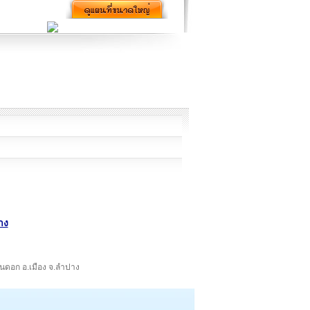
าง
.สวนดอก อ.เมือง จ.ลำปาง