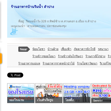
ร้านอาหารบ้านริมน้ำ ลําปาง
ที่อยู่ : ริมแม่น้ำวัง 328 ถ.ทิพย์ช้าง ต.สวนดอก อ.เมือง จ.ลำปาง
เมนูแนะนำ : ลาบทอดกรอบ, ปลาช่อนล่องซุง
นิยมโอชา
บ้านฝ้าย
เฟื่องฟ้า
ภัตตาคารนิวโกยี
รสนานา
ร้านข้าวซอยโอมา
ร้านข้าวมันไก่รัษฎา
ร้านภาณีไก่ย่าง
ร้
ร้านอาหารแม่แห
ร้านอาหารราดหน้าป่าไม้
ร้านโอชาวัฒนา
ริเวอร์ไซ
จองโรงแรม
เว็บสำเร็จรูป
โฮสติ้ง
Server