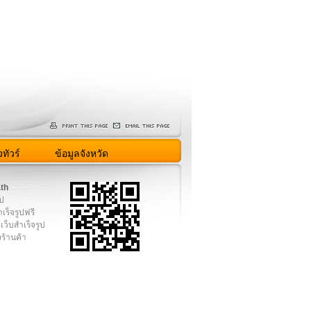
ทัวร์
ข้อมูลจังหวัด
.th
ูป
เร็จรูปฟรี
เว็บสำเร็จรูป
งร้านค้า