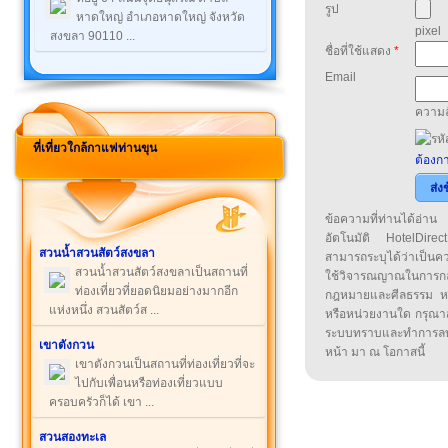
รูป
หาดใหญ่ อำเภอหาดใหญ่ จังหวัด
pixel
สงขลา 90110 ...
ชื่อที่ใช้แสดง
*
Email
ความล
ที่เที่ยวใกล้กาแฟท่านขุน
ต้องกา
ส่ง
ข้อความที่ท่านได้อ่
อัตโนมัติ HotelDirect
สวนน้ำสวนสัตว์สงขลา
สามารถระบุได้ว่าเป็นความ
สวนน้ำสวนสัตว์สงขลาเป็นสถานที่
ใช้วิจารณญาณในการก
ท่องเที่ยวที่ยอดนิยมอย่างมากอีก
กฎหมายและศีลธรรม หรือ
แห่งหนึ่ง สวนสัตว์ส ...
หรือหน่วยงานใด กรุณาส่ง
ระบบทราบและทำการลบ
เขาตังกวน
หน้า มา ณ โอกาสนี้
เขาตังกวนเป็นสถานที่ท่องเที่ยวที่จะ
ไปกับเพื่อนหรือท่องเที่ยวแบบ
ครอบครัวก็ได้ เขา ...
สวนสองทะเล