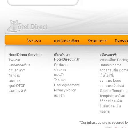
โรงแรม
แหล่งท่องเที่ยว
ร้านอาหาร
กิจกรร
สมาชิก
|
เกี่ยวกับเรา
|
ติดต่อเรา
|
แผนผัง
|
ข่าวสาร
|
User A
HotelDirect Services
เกี่ยวกับเรา
สมัครสมาชิก
HotelDirect.in.th
โรงแรม
รายละเอียด Packa
ติดต่อเรา
แหล่งท่องเที่ยว
Domain name
ข่าวสาร
ร้านอาหาร
ตรวจสอบชื่อ Dom
แผนผัง
กิจกรรม
เว็บโฮสติ้ง
โฆษณา
เทศกาล
ออกแบบ Logo
User Agreement
ศูนย์ OTOP
ออกแบบเว็บไซต์
Privacy Policy
แพคเกจทัวร์
ตัวอย่าง Template
สมาชิก
Template มาใหม่
วิธีการชำระเงิน
ยืนยันชำระเงิน
ต่ออายุ
"Our infrastructure is secured 