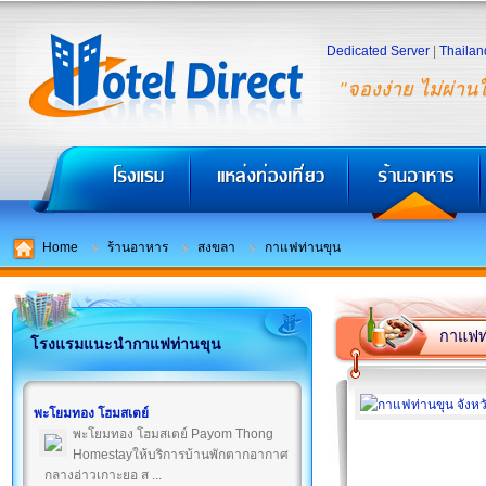
Dedicated Server
|
Thailan
"จองง่าย ไม่ผ่าน
Home
ร้านอาหาร
สงขลา
กาแฟท่านขุน
กาแฟท
โรงแรมแนะนำกาแฟท่านขุน
พะโยมทอง โฮมสเตย์
พะโยมทอง โฮมสเตย์ Payom Thong
Homestayให้บริการบ้านพักตากอากาศ
กลางอ่าวเกาะยอ ส ...