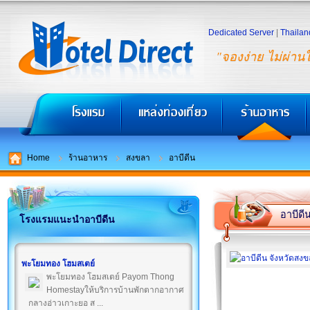
Dedicated Server
|
Thailan
"จองง่าย ไม่ผ่าน
Home
ร้านอาหาร
สงขลา
อาบีดีน
อาบีดี
โรงแรมแนะนำอาบีดีน
พะโยมทอง โฮมสเตย์
พะโยมทอง โฮมสเตย์ Payom Thong
Homestayให้บริการบ้านพักตากอากาศ
กลางอ่าวเกาะยอ ส ...