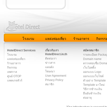
โรงแรม
แหล่งท่องเที่ยว
ร้านอาหาร
กิจกรร
สมาชิก
|
เกี่ยวกับเรา
|
ติดต่อเรา
|
แผนผัง
|
ข่าวสาร
|
User A
HotelDirect Services
เกี่ยวกับเรา
สมัครสมาชิก
HotelDirect.in.th
โรงแรม
รายละเอียด Packa
ติดต่อเรา
แหล่งท่องเที่ยว
Domain name
ข่าวสาร
ร้านอาหาร
ตรวจสอบชื่อ Dom
แผนผัง
กิจกรรม
เว็บโฮสติ้ง
โฆษณา
เทศกาล
ออกแบบ Logo
User Agreement
ศูนย์ OTOP
ออกแบบเว็บไซต์
Privacy Policy
แพคเกจทัวร์
ตัวอย่าง Template
สมาชิก
Template มาใหม่
วิธีการชำระเงิน
ยืนยันชำระเงิน
ต่ออายุ