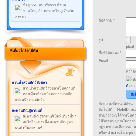
ที่อยู่ 55/1 ถนนรัถการ ตำบล
หาดใหญ่ อำเภอหาดใหญ่ จังหวัด
สงขลา ...
ข้อความ
*
รูป
pixel
ที่เที่ยวใกล้อาบีดีน
ชื่อที่ใช้แสดง
*
Email
ความล
สวนน้ำสวนสัตว์สงขลา
ต้องกา
สวนน้ำสวนสัตว์สงขลาเป็นสถานที่
ท่องเที่ยวที่ยอดนิยมอย่างมากอีก
ส่ง
แห่งหนึ่ง สวนสัตว์ส ...
ข้อความที่ท่านได้อ่
อัตโนมัติ HotelDirect
สะพานติณสูลานนท์
สามารถระบุได้ว่าเป็นความ
สะพานติณสูลานนท์เป็นที่เที่ยวที่น่า
ใช้วิจารณญาณในการก
สนใจอีกแห่งหนึ่ง สะพานติณสูลา
กฎหมายและศีลธรรม หรือ
นนท์ เป็นสะพานข้ ...
หรือหน่วยงานใด กรุณาส่ง