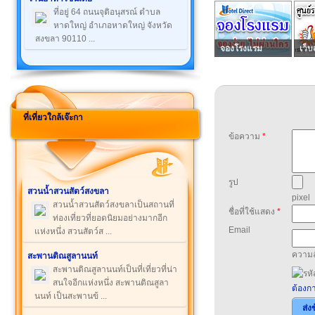
ที่อยู่ 64 ถนนจุติอนุสรณ์ ตำบล
หาดใหญ่ อำเภอหาดใหญ่ จังหวัด
สงขลา 90110 ...
จองโรงแรม
เว็บ
ที่เที่ยวใกล้เจ๊ะกา
ข้อความ
*
รูป
สวนน้ำสวนสัตว์สงขลา
pixel
สวนน้ำสวนสัตว์สงขลาเป็นสถานที่
ชื่อที่ใช้แสดง
*
ท่องเที่ยวที่ยอดนิยมอย่างมากอีก
Email
แห่งหนึ่ง สวนสัตว์ส ...
ความล
สะพานติณสูลานนท์
สะพานติณสูลานนท์เป็นที่เที่ยวที่น่า
สนใจอีกแห่งหนึ่ง สะพานติณสูลา
ต้องกา
นนท์ เป็นสะพานข้ ...
ส่ง