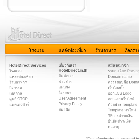
โรงแรม
แหล่งท่องเที่ยว
ร้านอาหาร
กิจกรร
สมาชิก
|
เกี่ยวกับเรา
|
ติดต่อเรา
|
แผนผัง
|
ข่าวสาร
|
User A
HotelDirect Services
เกี่ยวกับเรา
สมัครสมาชิก
HotelDirect.in.th
โรงแรม
รายละเอียด Packa
ติดต่อเรา
แหล่งท่องเที่ยว
Domain name
ข่าวสาร
ร้านอาหาร
ตรวจสอบชื่อ Dom
แผนผัง
กิจกรรม
เว็บโฮสติ้ง
โฆษณา
เทศกาล
ออกแบบ Logo
User Agreement
ศูนย์ OTOP
ออกแบบเว็บไซต์
Privacy Policy
แพคเกจทัวร์
ตัวอย่าง Template
สมาชิก
Template มาใหม่
วิธีการชำระเงิน
ยืนยันชำระเงิน
ต่ออายุ