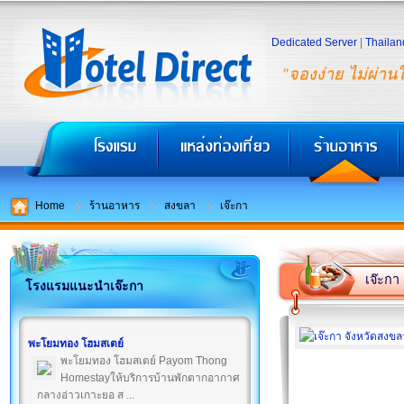
Dedicated Server
|
Thailan
"จองง่าย ไม่ผ่าน
Home
ร้านอาหาร
สงขลา
เจ๊ะกา
เจ๊ะกา
โรงแรมแนะนำเจ๊ะกา
พะโยมทอง โฮมสเตย์
พะโยมทอง โฮมสเตย์ Payom Thong
Homestayให้บริการบ้านพักตากอากาศ
กลางอ่าวเกาะยอ ส ...