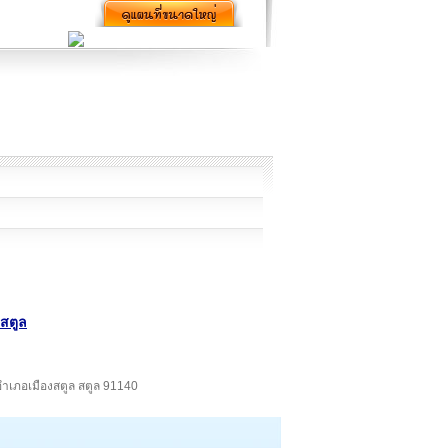
ดสตูล
์ อำเภอเมืองสตูล สตูล 91140