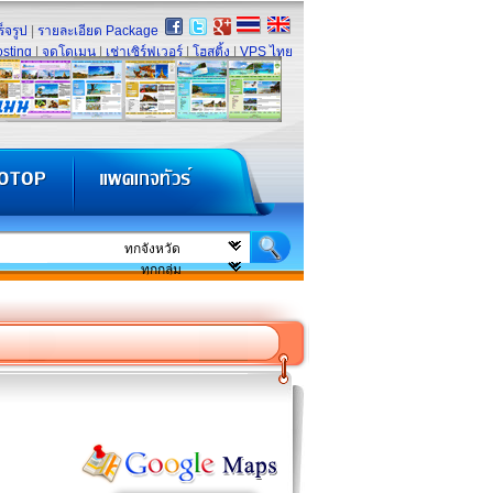
็จรูป
|
รายละเอียด Package
sting
|
จดโดเมน
|
เช่าเซิร์ฟเวอร์
|
โฮสติ้ง
|
VPS ไทย