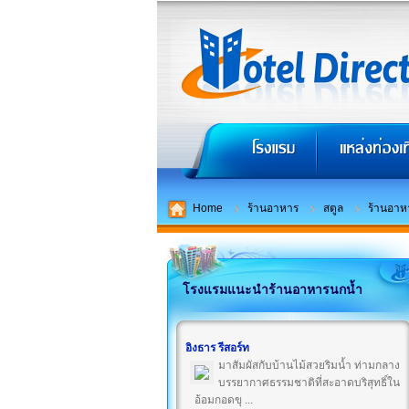
Home
ร้านอาหาร
สตูล
ร้านอาห
โรงแรมแนะนำร้านอาหารนกน้ำ
อิงธาร รีสอร์ท
มาสัมผัสกับบ้านไม้สวยริมน้ำ ท่ามกลาง
บรรยากาศธรรมชาติที่สะอาดบริสุทธิ์ใน
อ้อมกอดขุ ...