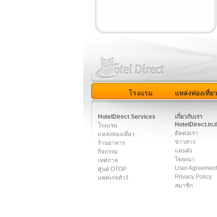
โรงแรม
แหล่งท่องเที่ย
สมาชิก
|
เกี่ยวกับเรา
|
ติด
HotelDirect Services
เกี่ยวกับเรา
HotelDirect.in.t
โรงแรม
ติดต่อเรา
แหล่งท่องเที่ยว
ข่าวสาร
ร้านอาหาร
แผนผัง
กิจกรรม
โฆษณา
เทศกาล
User Agreemen
ศูนย์ OTOP
Privacy Policy
แพคเกจทัวร์
สมาชิก