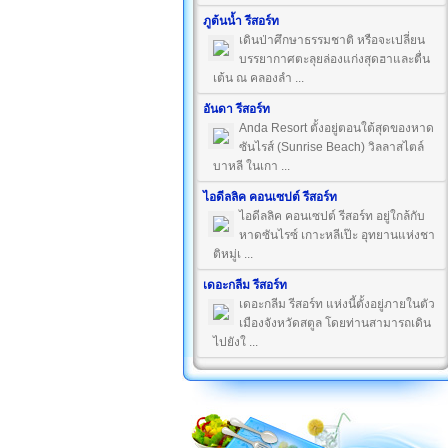
ภูต้นน้ำ รีสอร์ท
เดินป่าศึกษาธรรมชาติ หรือจะเปลี่ยน
บรรยากาศตะลุยล่องแก่งสุดฮาและตื่น
เต้น ณ คลองลำ ...
อันดา รีสอร์ท
Anda Resort ตั้งอยู่ตอนใต้สุดของหาด
ซันไรส์ (Sunrise Beach) วิลลาสไตล์
บาหลี ในเกา ...
ไอดีลลิค คอนเซปต์ รีสอร์ท
ไอดีลลิค คอนเซปต์ รีสอร์ท อยู่ใกล้กับ
หาดซันไรซ์ เกาะหลีเป๊ะ อุทยานแห่งชา
ติหมู่เ ...
เดอะกลีม รีสอร์ท
เดอะกลีม รีสอร์ท แห่งนี้ตั้งอยู่ภายในตัว
เมืองจังหวัดสตูล โดยท่านสามารถเดิน
ไปยังใ ...