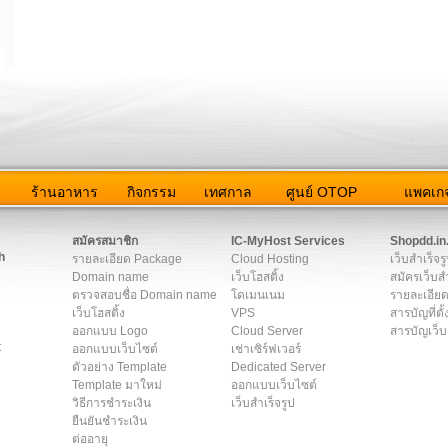
ว
ร้านอาหาร
กิจกรรม
เทศกาล
ศูนย์ OTOP
แพคเกจ
ต่อเรา
|
แผนผัง
|
ข่าวสาร
|
User Agreement
|
Privacy Policy
|
โฆษณา
สมัครสมาชิก
IC-MyHost Services
Shopdd.in
h
รายละเอียด Package
Cloud Hosting
เว็บสำเร็จร
Domain name
เว็บโฮสติ้ง
สมัครเว็บสำ
ตรวจสอบชื่อ Domain name
โดเมนเนม
รายละเอียด
เว็บโฮสติ้ง
VPS
สารบัญที่ตั้
ออกแบบ Logo
Cloud Server
สารบัญเว็บ
t
ออกแบบเว็บไซต์
เช่าเซิร์ฟเวอร์
ตัวอย่าง Template
Dedicated Server
Template มาใหม่
ออกแบบเว็บไซต์
วิธีการชำระเงิน
เว็บสำเร็จรูป
ยืนยันชำระเงิน
ต่ออายุ