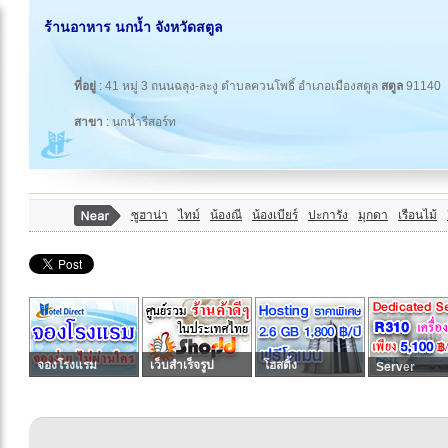
ร้านอาหาร นกน้ำ จังหวัดสตูล
ที่อยู่
: 41 หมู่ 3 ถนนฉลุง-ละงู ตำบลควนโพธิ์ อำเภอเมืองสตูล
สตูล
91140
สาขา
: นกน้ำรีสอร์ท
ซูฮาน่า
ไทม์
น้องณี
น้องเบียร์
ปะการัง
มุกดา
เรือนไม้
จองโรงแรม
เว็บสำเร็จรูป
โฮสติ้ง
Server