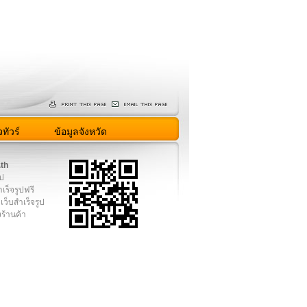
ทัวร์
ข้อมูลจังหวัด
.th
ูป
เร็จรูปฟรี
เว็บสำเร็จรูป
งร้านค้า