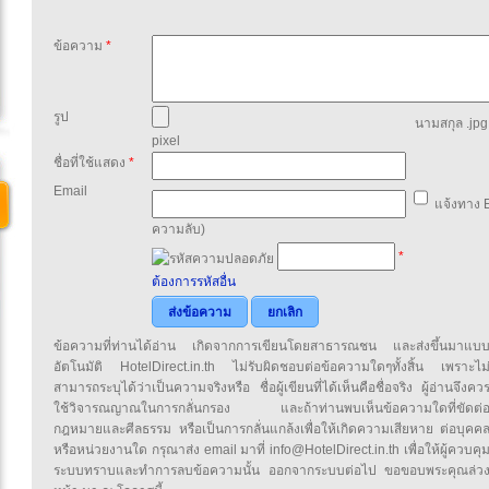
ข้อความ
*
รูป
นามสกุล .jpg,
pixel
ชื่อที่ใช้แสดง
*
Email
แจ้งทาง E
ความลับ)
*
ต้องการรหัสอื่น
ส่งข้อความ
ยกเลิก
ข้อความที่ท่านได้อ่าน เกิดจากการเขียนโดยสาธารณชน และส่งขึ้นมาแบ
อัตโนมัติ HotelDirect.in.th ไม่รับผิดชอบต่อข้อความใดๆทั้งสิ้น เพราะไม
สามารถระบุได้ว่าเป็นความจริงหรือ ชื่อผู้เขียนที่ได้เห็นคือชื่อจริง ผู้อ่านจึงคว
ใช้วิจารณญาณในการกลั่นกรอง และถ้าท่านพบเห็นข้อความใดที่ขัดต่
กฎหมายและศีลธรรม หรือเป็นการกลั่นแกล้งเพื่อให้เกิดความเสียหาย ต่อบุคค
หรือหน่วยงานใด กรุณาส่ง email มาที่ info@HotelDirect.in.th เพื่อให้ผู้ควบคุ
ระบบทราบและทำการลบข้อความนั้น ออกจากระบบต่อไป ขอขอบพระคุณล่ว