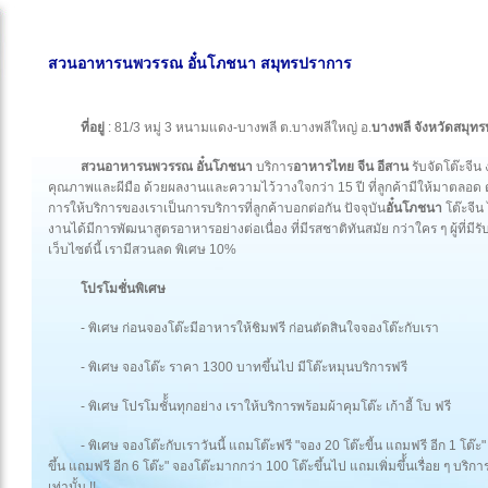
สวนอาหารนพวรรณ อั๋นโภชนา สมุทรปราการ
ที่อยู่
: 81/3 หมู่ 3 หนามแดง-บางพลี ต.บางพลีใหญ่ อ.
บางพลี จังหวัดสมุท
สวนอาหารนพวรรณ อั๋นโภชนา
บริการ
อาหารไทย จีน อีสาน
รับจัดโต๊ะจีน
คุณภาพและผีมือ ด้วยผลงานและความไว้วางใจกว่า 15 ปี ที่ลูกค้ามีให้มาตลอด ด
การให้บริการของเราเป็นการบริการที่ลูกค้าบอกต่อกัน ปัจจุบัน
อั๋นโภชนา
โต๊ะจีน
งานได้มีการพัฒนาสูตรอาหารอย่างต่อเนื่อง ที่มีรสชาติทันสมัย กว่าใคร ๆ ผู้ที่
เว็บไซต์นี้ เรามีสวนลด พิเศษ 10%
โปรโมชั่นพิเศษ
- พิเศษ ก่อนจองโต๊ะมีอาหารให้ชิมฟรี ก่อนตัดสินใจจองโต๊ะกับเรา
- พิเศษ จองโต๊ะ ราคา 1300 บาทขึ้นไป มีโต๊ะหมุนบริการฟรี
- พิเศษ โปรโมชั้้นทุกอย่าง เราให้บริการพร้อมผ้าคุมโต๊ะ เก้าอี้ โบ ฟรี
- พิเศษ จองโต๊ะกับเราวันนี้ แถมโต๊ะฟรี "จอง 20 โต๊ะขี้น แถมฟรี อีก 1 โต๊ะ"
ขึ้น แถมฟรี อีก 6 โต๊ะ" จองโต๊ะมากกว่า 100 โต๊ะขึ้นไป แถมเพิ่มขึ้้นเรื่อย ๆ บริกา
เท่านั้น !!