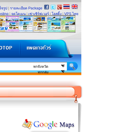
็จรูป
|
รายละเอียด Package
sting
|
จดโดเมน
|
เช่าเซิร์ฟเวอร์
|
โฮสติ้ง
|
VPS ไทย