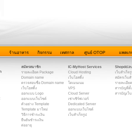
ว
ร้านอาหาร
กิจกรรม
เทศกาล
ศูนย์ OTOP
แพคเกจ
ต่อเรา
|
แผนผัง
|
ข่าวสาร
|
User Agreement
|
Privacy Policy
|
โฆษณา
สมัครสมาชิก
IC-MyHost Services
Shopdd.in
h
รายละเอียด Package
Cloud Hosting
เว็บสำเร็จร
Domain name
เว็บโฮสติ้ง
สมัครเว็บสำ
ตรวจสอบชื่อ Domain name
โดเมนเนม
รายละเอียด
เว็บโฮสติ้ง
VPS
สารบัญที่ตั้
ออกแบบ Logo
Cloud Server
สารบัญเว็บ
t
ออกแบบเว็บไซต์
เช่าเซิร์ฟเวอร์
ตัวอย่าง Template
Dedicated Server
Template มาใหม่
ออกแบบเว็บไซต์
วิธีการชำระเงิน
เว็บสำเร็จรูป
ยืนยันชำระเงิน
ต่ออายุ