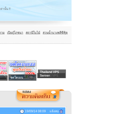
่านั้น !!
้งาม
เปียอู๋โภชนา
สถานีใบไม้
สวนน้ำบางพลีซีฟู้ด
Thailand VPS
Thailand VPS
Server
จดโดเมน
19/09/14 08:09 แจ้งลบ