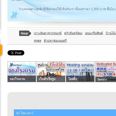
!! แถมเฉพาะลูกค้าที่เลือกจองโต๊ะจีนกับเรา ตั้งแต่ราคา 1,300 บาท ขึ้นไป เท
เกาะลันตาสุวรรณภูมิ
ครัวจันทร์ส่อง
เดอะกรีนฟิลด์
บ้านไม
สุรพล
หัวปลาช่องนนทรี
จองโรงแรม
เว็บสำเร็จรูป
โฮสติ้ง
Server
#2 โดย เยาว์