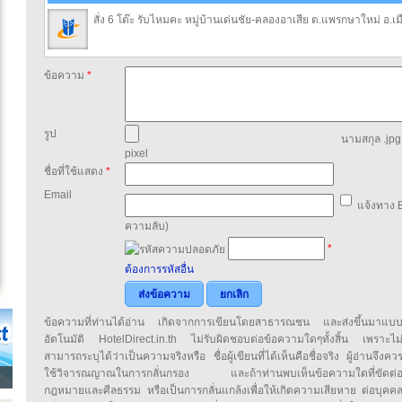
สั่ง 6 โต๊ะ รับไหมคะ หมู่บ้านเด่นชัย-คลองอาเสีย ต.แพรกษาใหม่ 
ข้อความ
*
รูป
นามสกุล .jpg,
pixel
ชื่อที่ใช้แสดง
*
Email
แจ้งทาง E
ความลับ)
*
ต้องการรหัสอื่น
ส่งข้อความ
ยกเลิก
ข้อความที่ท่านได้อ่าน เกิดจากการเขียนโดยสาธารณชน และส่งขึ้นมาแบ
อัตโนมัติ HotelDirect.in.th ไม่รับผิดชอบต่อข้อความใดๆทั้งสิ้น เพราะไม
สามารถระบุได้ว่าเป็นความจริงหรือ ชื่อผู้เขียนที่ได้เห็นคือชื่อจริง ผู้อ่านจึงคว
ใช้วิจารณญาณในการกลั่นกรอง และถ้าท่านพบเห็นข้อความใดที่ขัดต่
กฎหมายและศีลธรรม หรือเป็นการกลั่นแกล้งเพื่อให้เกิดความเสียหาย ต่อบุคค