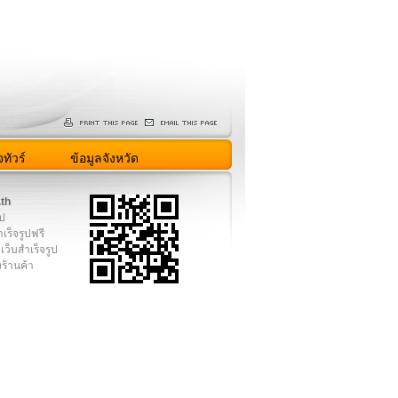
ทัวร์
ข้อมูลจังหวัด
.th
ูป
เร็จรูปฟรี
เว็บสำเร็จรูป
งร้านค้า