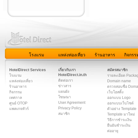
โรงแรม
แหล่งท่องเที่ยว
ร้านอาหาร
กิจกรร
สมาชิก
|
เกี่ยวกับเรา
|
ติดต่อเรา
|
แผนผัง
|
ข่าวสาร
|
User A
HotelDirect Services
เกี่ยวกับเรา
สมัครสมาชิก
HotelDirect.in.th
โรงแรม
รายละเอียด Packa
ติดต่อเรา
แหล่งท่องเที่ยว
Domain name
ข่าวสาร
ร้านอาหาร
ตรวจสอบชื่อ Dom
แผนผัง
กิจกรรม
เว็บโฮสติ้ง
โฆษณา
เทศกาล
ออกแบบ Logo
User Agreement
ศูนย์ OTOP
ออกแบบเว็บไซต์
Privacy Policy
แพคเกจทัวร์
ตัวอย่าง Template
สมาชิก
Template มาใหม่
วิธีการชำระเงิน
ยืนยันชำระเงิน
ต่ออายุ