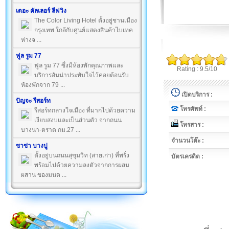
เดอะ คัลเลอร์ ลีฟวิง
The Color Living Hotel ตั้งอยู่ชานเมือง
กรุงเทพ ใกล้กับศูนย์แสดงสินค้าไบเทค
ห่างจ ...
ฟูล รูม 77
ฟูล รูม 77 ซึ่งมีห้องพักคุณภาพและ
Rating : 9.5/10
บริการอันน่าประทับใจไว้คอยต้อนรับ
ห้องพักจาก 79 ...
เปิดบริการ :
ปัญจะ รีสอร์ท
โทรศัพท์ :
รีสอร์ทกลางใจเมือง ที่มากไปด้วยความ
เงียบสงบและเป็นส่วนตัว จากถนน
โทรสาร :
บางนา-ตราด กม.27 ...
จำนวนโต๊ะ :
ซาซ่า บางปู
ตั้งอยู่บนถนนสุขุมวิท (สายเก่า) ที่พรั่ง
บัตรเครดิต :
พร้อมไปด้วยความลงตัวจากการผสม
ผสาน ของมนต ...