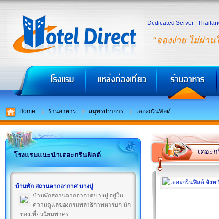
Dedicated Server
|
Thailan
"จองง่าย ไม่ผ่าน
Home
ร้านอาหาร
สมุทรปราการ
เดอะกรีนฟิลด์
เดอะกร
โรงแรมแนะนำเดอะกรีนฟิลด์
บ้านพัก สถานตากอากาศ บางปู
บ้านพักสถานตากอากาศบางปู อยู่ใน
ความดูแลของกรมพลาธิกาทหารบก นัก
ท่องเที่ยวนิยมพาคร ...