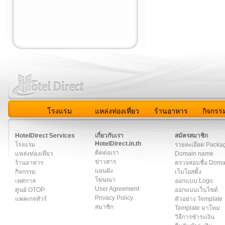
โรงแรม
แหล่งท่องเที่ยว
ร้านอาหาร
กิจกรร
สมาชิก
|
เกี่ยวกับเรา
|
ติดต่อเรา
|
แผนผัง
|
ข่าวสาร
|
User A
HotelDirect Services
เกี่ยวกับเรา
สมัครสมาชิก
HotelDirect.in.th
โรงแรม
รายละเอียด Packa
ติดต่อเรา
แหล่งท่องเที่ยว
Domain name
ข่าวสาร
ร้านอาหาร
ตรวจสอบชื่อ Dom
แผนผัง
กิจกรรม
เว็บโฮสติ้ง
โฆษณา
เทศกาล
ออกแบบ Logo
User Agreement
ศูนย์ OTOP
ออกแบบเว็บไซต์
Privacy Policy
แพคเกจทัวร์
ตัวอย่าง Template
สมาชิก
Template มาใหม่
วิธีการชำระเงิน