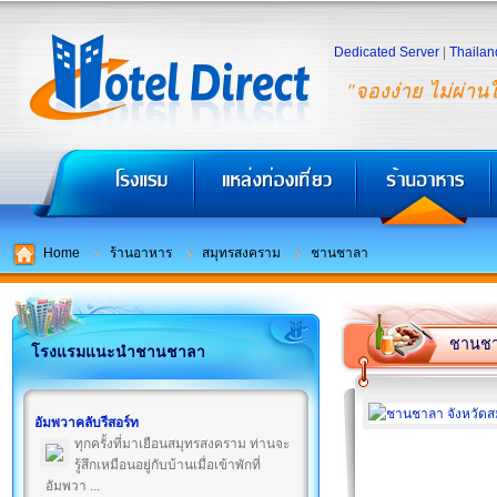
Dedicated Server
|
Thailan
"จองง่าย ไม่ผ่าน
Home
ร้านอาหาร
สมุทรสงคราม
ชานชาลา
ชานช
โรงแรมแนะนำชานชาลา
อัมพวาคลับรีสอร์ท
ทุกครั้งที่มาเยือนสมุทรสงคราม ท่านจะ
รู้สึกเหมือนอยู่กับบ้านเมื่อเข้าพักที่
อัมพวา ...