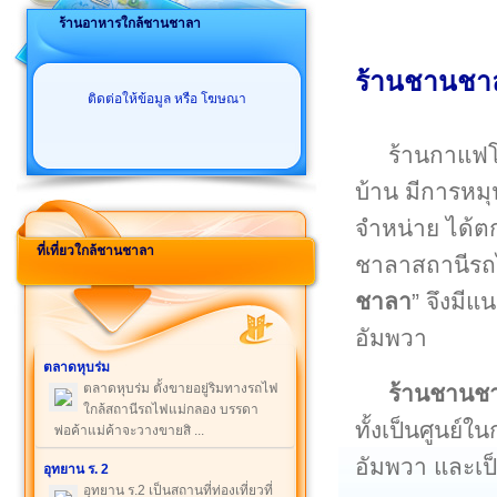
ร้านอาหารใกล้ชานชาลา
ร้านชานชา
ติดต่อให้ข้อมูล หรือ โฆษณา
ร้านกาแฟ
บ้าน มีการหม
จำหน่าย ได้ต
ที่เที่ยวใกล้ชานชาลา
ชาลาสถานีรถไฟ
ชาลา
” จึงมีแ
อัมพวา
ตลาดหุบร่ม
ร้านชานช
ตลาดหุบร่ม ตั้งขายอยู่ริมทางรถไฟ
ใกล้สถานีรถไฟแม่กลอง บรรดา
ทั้งเป็นศูนย์
พ่อค้าแม่ค้าจะวางขายสิ ...
อัมพวา และเป
อุทยาน ร. 2
อุทยาน ร.2 เป็นสถานที่ท่องเที่ยวที่