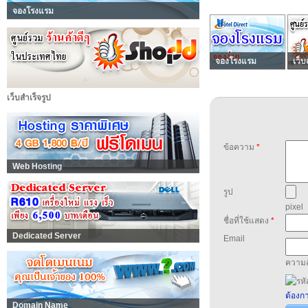
จองโรงแรม
จองโรงแรม
เว็บ
เว็บสำเร็จรูป
ข้อความ
*
Web Hosting
รูป
pixel
ชื่อที่ใช้แสดง
*
Dedicated Server
Email
ความล
ต้องกา
Domain Name