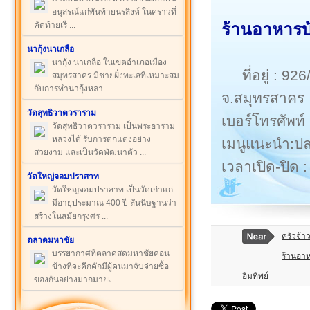
อนุสรณ์แก่พันท้ายนรสิงห์ ในคราวที่
คัดท้ายเรื ...
ร้านอาหารบ
นากุ้งนาเกลือ
นากุ้ง นาเกลือ ในเขตอำเภอเมือง
ที่อยู่ : 
สมุทรสาคร มีชายฝั่งทะเลที่เหมาะสม
กับการทำนากุ้งหลา ...
จ.สมุทรสาคร
วัดสุทธิวาตวราราม
เบอร์โทรศัพท์
วัดสุทธิวาตวราราม เป็นพระอาราม
หลวงได้ รับการตกแต่งอย่าง
เมนูแนะนำ:ปล
สวยงาม และเป็นวัดพัฒนาตัว ...
เวลาเปิด-ปิด :
วัดใหญ่จอมปราสาท
วัดใหญ่จอมปราสาท เป็นวัดเก่าแก่
มีอายุประมาณ 400 ปี สันนิษฐานว่า
สร้างในสมัยกรุงศร ...
ครัวจ้า
ตลาดมหาชัย
บรรยากาศที่ตลาดสดมหาชัยค่อน
ร้านอาห
ข้างที่จะคึกคักมีผู้คนมาจับจ่ายซื้อ
อิ่มทิพย์
ของกันอย่างมากมายเ ...